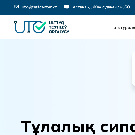
uto@testcenter.kz
Астана қ., Жеңіс даңғылы, 60
Біз турал
Т
ұ
л
а
л
ы
қ
с
и
п