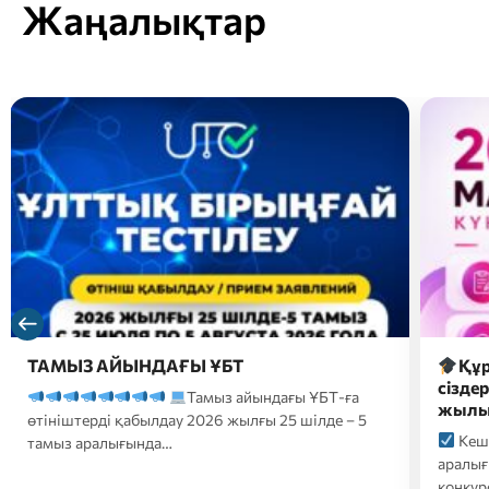
Жаңалықтар
Құрметті магистратураға түсушілер,
2026 
сіздердің назарларыңызға 2026-2027 оқу
түсуш
жылына түсуге арналған…
форм
Кешенді тестілеу 20 шілде-10 тамыз
2026
аралығында өтеді;
Білім беру гранттары
үмітке
конкурсына қатысуға өтініштер…
ҚАЗТЕС