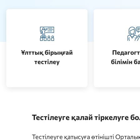
Педагогт
Қазақстанда жоғары білім
аттестац
алу (бакалавриат)
кезеңдерін
Ұлттық бірыңғай
Педагогт
Өту
тестілеу
білімін б
Өту
Тестілеуге қалай тіркелуге б
Тестілеуге қатысуға өтінішті Ортал