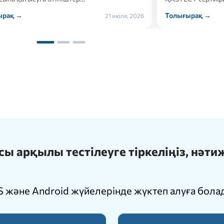
ырақ →
Толығырақ →
21 июля, 2026
 арқылы тестілеуге тіркеліңіз, нәт
 және Android жүйелерінде жүктеп алуға бола