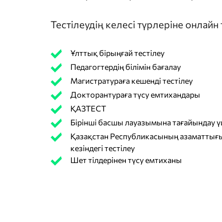
Тестілеудің келесі түрлеріне онлайн
Ұлттық бірыңғай тестілеу
Педагогтердің білімін бағалау
Магистратураға кешенді тестілеу
Докторантураға түсу емтихандары
ҚАЗТЕСТ
Бірінші басшы лауазымына тағайындау үш
Қазақстан Республикасының азаматтығы
кезіндегі тестілеу
Шет тілдерінен түсу емтиханы