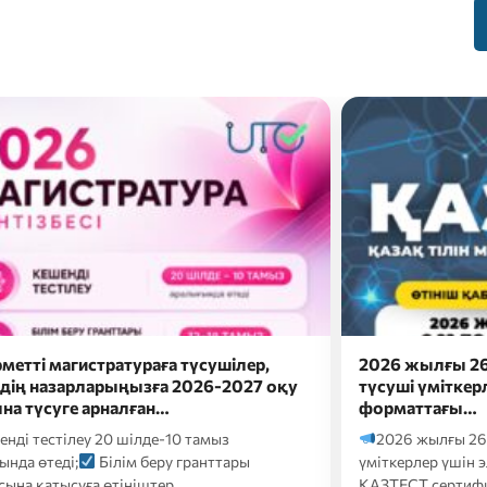
жылғы 26 шілдеде докторантураға
Сәлем, бола
і үміткерлер үшін электронды
Болашақ мама
аттағы…
ба?
Онда eduna
 жылғы 26 шілдеде докторантураға түсуші
кәсіби бағдарлау т
рлер үшін электронды форматтағы
Т сертификаттық тестілеуі келесі…