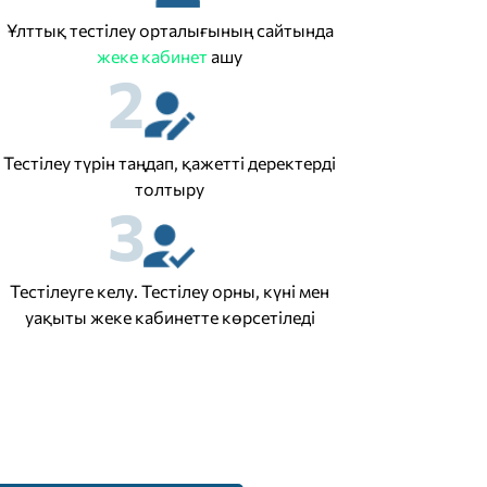
Ұлттық тестілеу орталығының сайтында
жеке кабинет
ашу
2
Тестілеу түрін таңдап, қажетті деректерді
толтыру
3
Тестілеуге келу. Тестілеу орны, күні мен
уақыты жеке кабинетте көрсетіледі