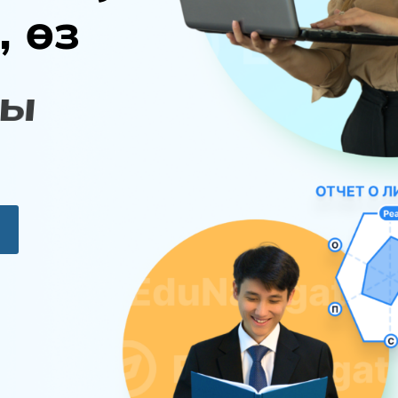
,
ө
з
ы