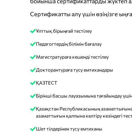
бойынша сертификаттарды жүктеп ал
Сертификатты алу үшін өзіңізге ыңға
Ұлттық бірыңғай тестілеу
Педагогтердің білімін бағалау
Магистратураға кешенді тестілеу
Докторантураға түсу емтихандары
ҚАЗТЕСТ
Бірінші басшы лауазымына тағайындау үшін
Қазақстан Республикасының азаматтығына
азаматтығын қалпына келтіру кезіндегі тест
Шет тілдерінен түсу емтиханы