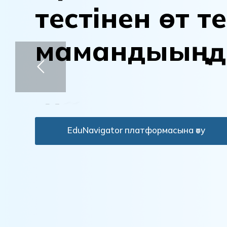
т
е
с
т
і
н
е
н
ө
т
т
е
м
а
м
а
н
д
ы
ы
ң
д
а
н
ы
қ
т
а
EduNavigator платформасына өту