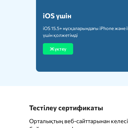
iOS үшін
iOS 15.5+ нұсқаларындағы iPhone және 
үшін қолжетімді
Жүктеу
Тестілеу сертификаты
Орталықтың веб-сайттарынан келесі 