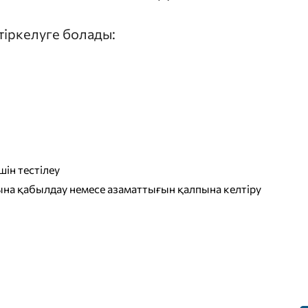
 тіркелуге болады:
ін тестілеу
на қабылдау немесе азаматтығын қалпына келтіру