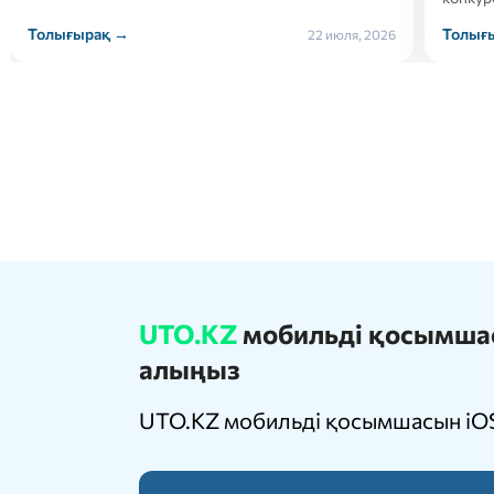
Толығырақ →
Толығ
21 июля, 2026
UTO.KZ
мобильді қосымшасы
алыңыз
UTO.KZ мобильді қосымшасын iOS