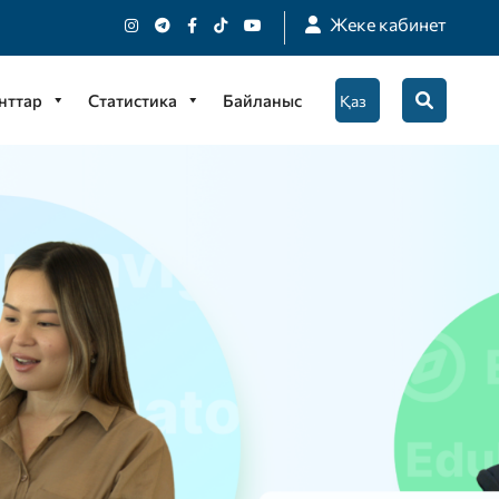
Жеке кабинет
нттар
Статистика
Байланыс