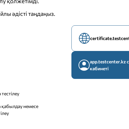
у қолжетімді.
йлы әдісті таңдаңыз.
certificate.testce
app.testcenter.k
кабинеті
 тестілеу
 қабылдау немесе
ілеу