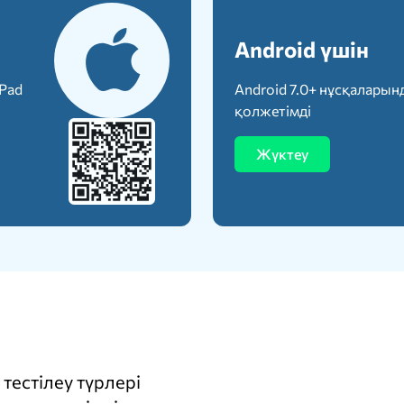
Android үшін
iPad
Android 7.0+ нұсқаларын
қолжетімді
Жүктеу
тестілеу түрлері