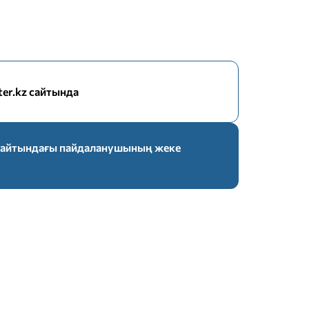
nter.kz сайтында
z сайтындағы пайдаланушының жеке