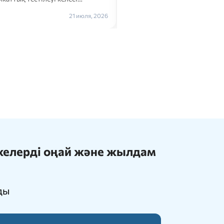
Толығырақ →
21 июля, 2026
ижелерді оңай және жылдам
ды