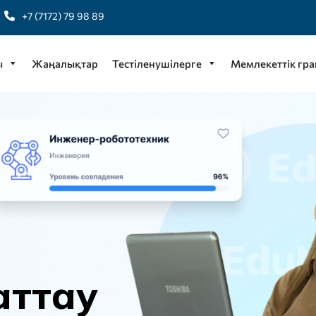
+7 (7172) 79 98 89
ы
Жаңалықтар
Тестіленушілерге
Мемлекеттік гра
а
т
т
а
у