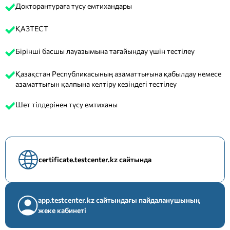
Докторантураға түсу емтихандары
ҚАЗТЕСТ
Бірінші басшы лауазымына тағайындау үшін тестілеу
Қазақстан Республикасының азаматтығына қабылдау немесе
азаматтығын қалпына келтіру кезіндегі тестілеу
Шет тілдерінен түсу емтиханы
certificate.testcenter.kz сайтында
app.testcenter.kz сайтындағы пайдаланушының
жеке кабинеті