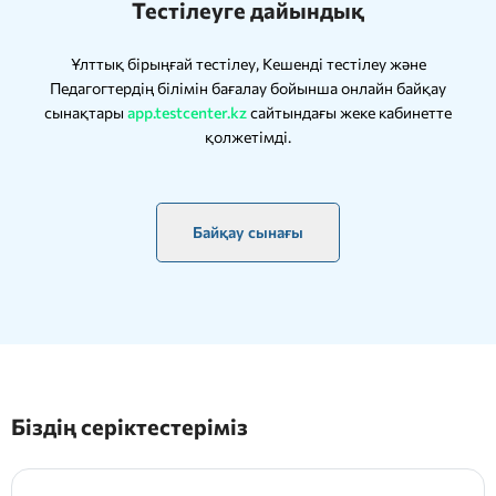
Тестілеуге дайындық
Ұлттық бірыңғай тестілеу, Кешенді тестілеу және
Педагогтердің білімін бағалау бойынша онлайн байқау
сынақтары
app.testcenter.kz
сайтындағы жеке кабинетте
қолжетімді.
Байқау сынағы
Біздің серіктестеріміз