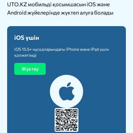
UTO.KZ мобильді қосымшасын iOS және
Android жүйелерінде жүктеп алуға болады
iOS үшін
iOS 15.5+ нұсқаларындағы iPhone және iPad үшін
қолжетімді
Жүктеу