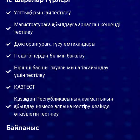
Ұлттық бірыңғай тестілеу
Магистратураға қабылдауға арналған кешенді
тестілеу
Докторантураға түсу емтихандары
Педагогтердің білімін бағалау
Бірінші басшы лауазымына тағайындау
үшін тестілеу
ҚАЗТЕСТ
Қазақстан Республикасының азаматтығын
қабылдау немесе қалпына келтіру кезінде
өткізілетін тестілеу
Байланыс