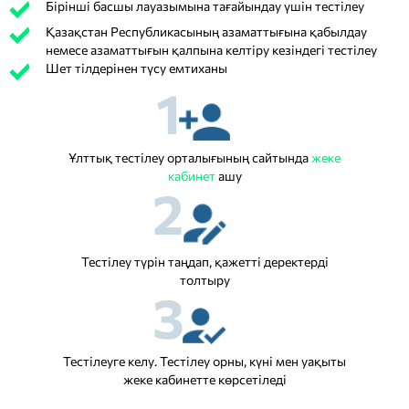
Бірінші басшы лауазымына тағайындау үшін тестілеу
Қазақстан Республикасының азаматтығына қабылдау
немесе азаматтығын қалпына келтіру кезіндегі тестілеу
Шет тілдерінен түсу емтиханы
1
Ұлттық тестілеу орталығының сайтында
жеке
кабинет
ашу
2
Тестілеу түрін таңдап, қажетті деректерді
толтыру
3
Тестілеуге келу. Тестілеу орны, күні мен уақыты
жеке кабинетте көрсетіледі