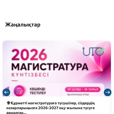
Жаңалықтар
Құрметті магистратураға түсушілер, сіздердің
назарларыңызға 2026-2027 оқу жылына түсуге
арналған…