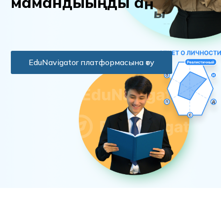
м
а
м
а
н
д
ы
ы
ң
д
ы
а
н
ы
қ
т
а
EduNavigator платформасына өту