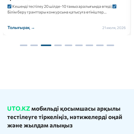
Кешенді тестілеу 20 шілде-10 тамыз аралығында өтеді;
Білім беру гранттары конкурсына қатысуға өтініштер…
Толығырақ →
21 июля, 2026
UTO.KZ
мобильді қосымшасы арқылы
тестілеуге тіркеліңіз, нәтижелерді оңай
және жылдам алыңыз