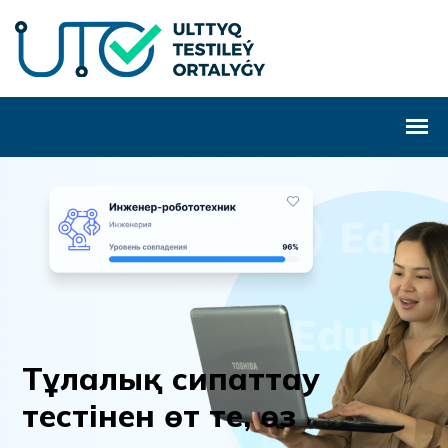
Т
ұ
л
а
л
ы
қ
с
и
п
а
т
т
а
у
т
е
с
т
і
н
е
н
ө
т
т
е
,
ө
з