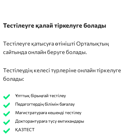
Тестілеуге қалай тіркелуге болады
Тестілеуге қатысуға өтінішті Орталықтың
сайтында онлайн беруге болады.
Тестілеудің келесі түрлеріне онлайн тіркелуге
болады:
Ұлттық бірыңғай тестілеу
Педагогтердің білімін бағалау
Магистратураға кешенді тестілеу
Докторантураға түсу емтихандары
ҚАЗТЕСТ