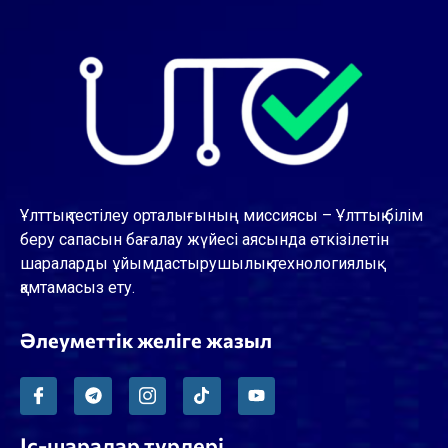
Ұлттық тестілеу орталығының миссиясы – Ұлттық білім
беру сапасын бағалау жүйесі аясында өткізілетін
шараларды ұйымдастырушылық-технологиялық
қамтамасыз ету.
Әлеуметтік желіге жазыл
Іс-шаралар түрлері