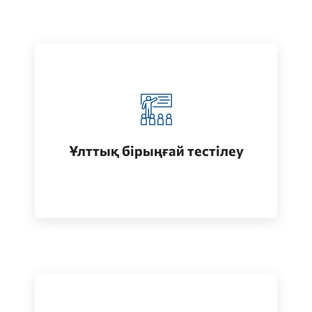
Қазақстанда жоғары білім алу
(бакалавриат)
Ұлттық бірыңғай тестілеу
Өту