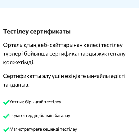
Тестілеу сертификаты
Орталықтың веб-сайттарынан келесі тестілеу
түрлері бойынша сертификаттарды жүктеп алу
қолжетімді.
Сертификатты алу үшін өзіңізге ыңғайлы әдісті
таңдаңыз.
Ұлттық бірыңғай тестілеу
Педагогтердің білімін бағалау
Магистратураға кешенді тестілеу