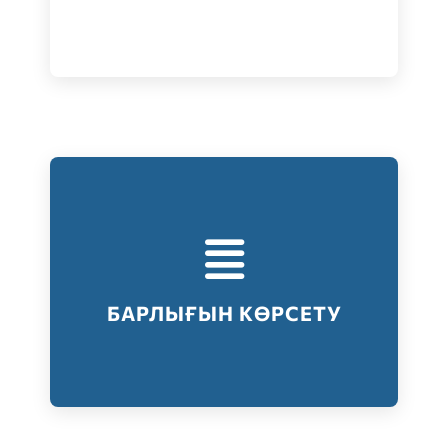
Тестілеудің барлық түрлері
Барлығын көрсету
БАРЛЫҒЫН КӨРСЕТУ