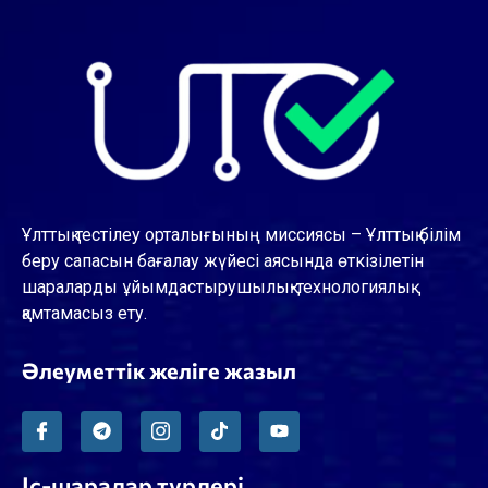
Ұлттық тестілеу орталығының миссиясы – Ұлттық білім
беру сапасын бағалау жүйесі аясында өткізілетін
шараларды ұйымдастырушылық-технологиялық
қамтамасыз ету.
Әлеуметтік желіге жазыл
Іс-шаралар түрлері