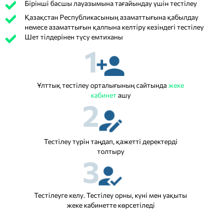
Бірінші басшы лауазымына тағайындау үшін тестілеу
Қазақстан Республикасының азаматтығына қабылдау
немесе азаматтығын қалпына келтіру кезіндегі тестілеу
Шет тілдерінен түсу емтиханы
1
Ұлттық тестілеу орталығының сайтында
жеке
кабинет
ашу
2
Тестілеу түрін таңдап, қажетті деректерді
толтыру
3
Тестілеуге келу. Тестілеу орны, күні мен уақыты
жеке кабинетте көрсетіледі