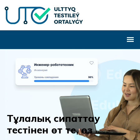
Т
ұ
л
а
л
ы
қ
с
и
п
а
т
т
а
у
т
е
с
т
і
н
е
н
ө
т
т
е
,
ө
з