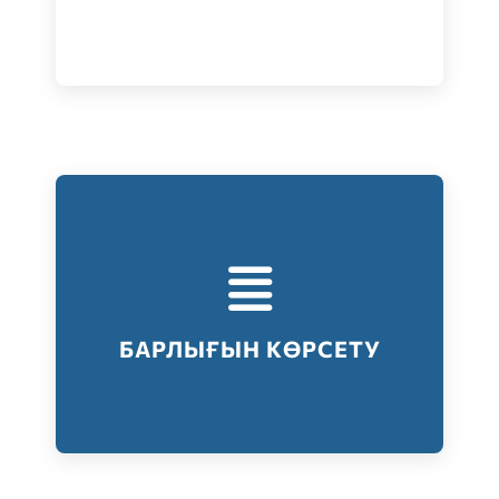
Тестілеудің барлық түрлері
Барлығын көрсету
БАРЛЫҒЫН КӨРСЕТУ