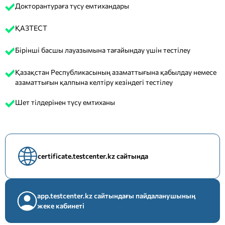
Докторантураға түсу емтихандары
ҚАЗТЕСТ
Бірінші басшы лауазымына тағайындау үшін тестілеу
Қазақстан Республикасының азаматтығына қабылдау немесе
азаматтығын қалпына келтіру кезіндегі тестілеу
Шет тілдерінен түсу емтиханы
certificate.testcenter.kz сайтында
app.testcenter.kz сайтындағы пайдаланушының
жеке кабинеті