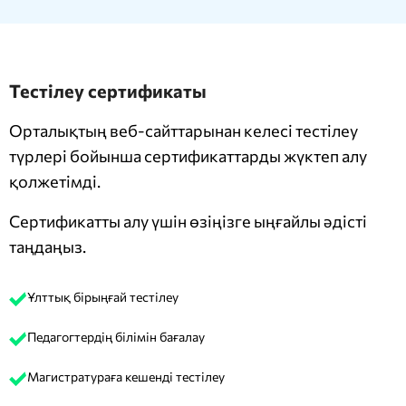
Тестілеу сертификаты
Орталықтың веб-сайттарынан келесі тестілеу
түрлері бойынша сертификаттарды жүктеп алу
қолжетімді.
Сертификатты алу үшін өзіңізге ыңғайлы әдісті
таңдаңыз.
Ұлттық бірыңғай тестілеу
Педагогтердің білімін бағалау
Магистратураға кешенді тестілеу