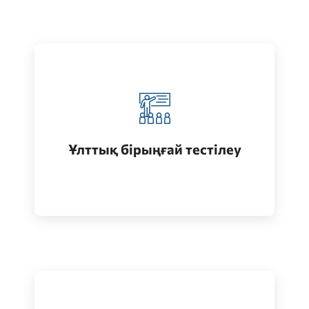
Қазақстанда жоғары білім алу
(бакалавриат)
Ұлттық бірыңғай тестілеу
Өту