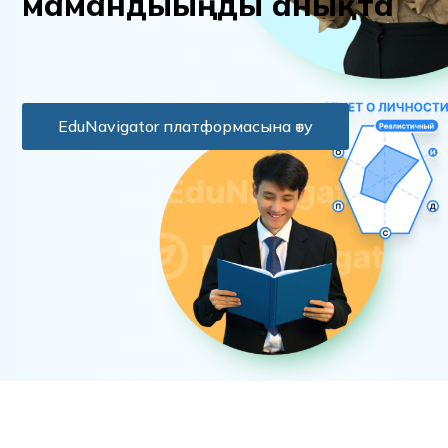
м
а
м
а
н
д
ы
ы
ң
д
ы
а
н
ы
қ
т
а
EduNavigator платформасына өту