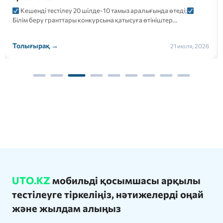
Кешенді тестілеу 20 шілде-10 тамыз аралығында өтеді;
Білім беру гранттары конкурсына қатысуға өтініштер…
Толығырақ →
21 июля, 2026
UTO.KZ
мобильді қосымшасы арқылы
тестілеуге тіркеліңіз, нәтижелерді оңай
және жылдам алыңыз