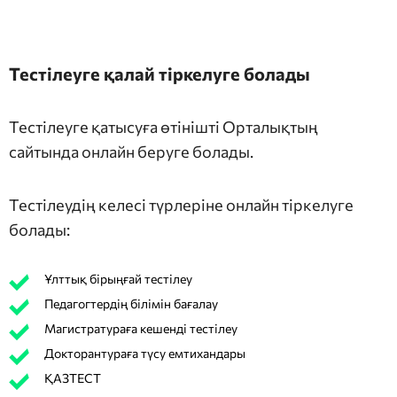
Тестілеуге қалай тіркелуге болады
Тестілеуге қатысуға өтінішті Орталықтың
сайтында онлайн беруге болады.
Тестілеудің келесі түрлеріне онлайн тіркелуге
болады:
Ұлттық бірыңғай тестілеу
Педагогтердің білімін бағалау
Магистратураға кешенді тестілеу
Докторантураға түсу емтихандары
ҚАЗТЕСТ