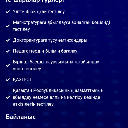
Ұлттық бірыңғай тестілеу
Магистратураға қабылдауға арналған кешенді
тестілеу
Докторантураға түсу емтихандары
Педагогтердің білімін бағалау
Бірінші басшы лауазымына тағайындау
үшін тестілеу
ҚАЗТЕСТ
Қазақстан Республикасының азаматтығын
қабылдау немесе қалпына келтіру кезінде
өткізілетін тестілеу
Байланыс