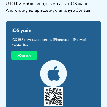
UTO.KZ мобильді қосымшасын iOS және
Android жүйелерінде жүктеп алуға болады
iOS үшін
iOS 15.5+ нұсқаларындағы iPhone және iPad үшін
қолжетімді
Жүктеу