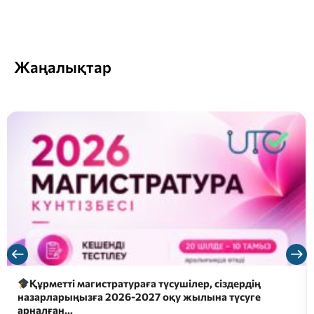
Жаңалықтар
Құрметті магистратураға түсушілер, сіздердің
назарларыңызға 2026-2027 оқу жылына түсуге
арналған…