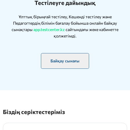
Тестілеуге дайындық
Ұлттық бірыңғай тестілеу, Кешенді тестілеу және
Педагогтердің білімін бағалау бойынша онлайн байқау
сынақтары
app.testcenter.kz
сайтындағы жеке кабинетте
қолжетімді.
Байқау сынағы
Біздің серіктестеріміз