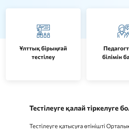
Педагогт
Қазақстанда жоғары білім
аттестац
алу (бакалавриат)
кезеңдерін
Ұлттық бірыңғай
Педагогт
Өту
тестілеу
білімін б
Өту
Тестілеуге қалай тіркелуге б
Тестілеуге қатысуға өтінішті Ортал