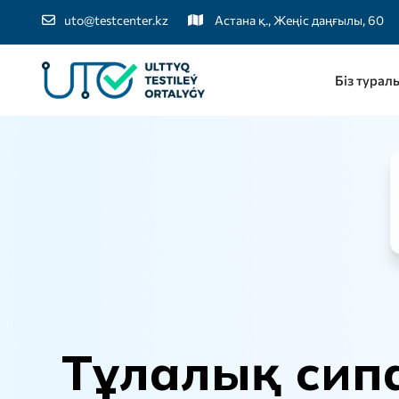
uto@testcenter.kz
Астана қ., Жеңіс даңғылы, 60
Біз турал
Т
ұ
л
а
л
ы
қ
с
и
п