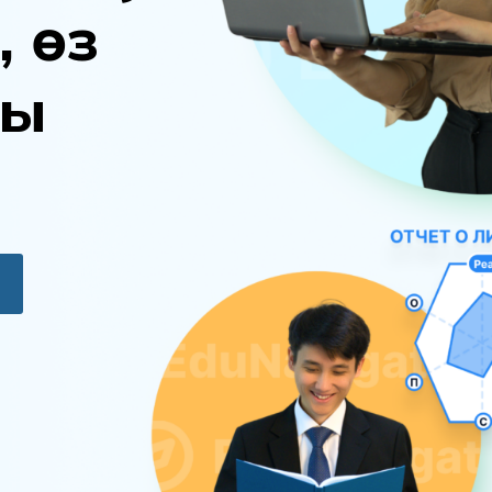
,
ө
з
ы