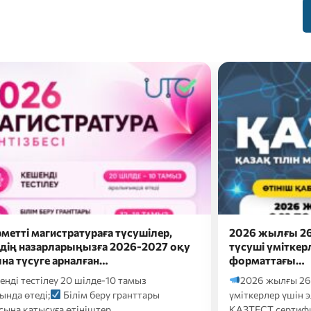
жылғы 26 шілдеде докторантураға
Сәлем, бола
і үміткерлер үшін электронды
Болашақ мама
аттағы…
ба?
Онда eduna
 жылғы 26 шілдеде докторантураға түсуші
кәсіби бағдарлау т
рлер үшін электронды форматтағы
Т сертификаттық тестілеуі келесі…