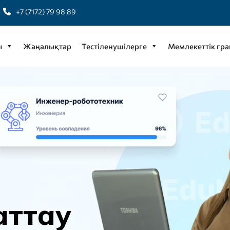
+7 (7172) 79 98 89
ы
Жаңалықтар
Тестіленушілерге
Мемлекеттік гра
а
т
т
а
у