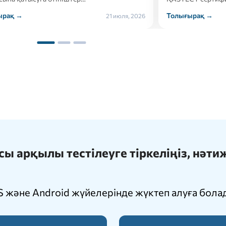
ырақ →
Толығырақ →
21 июля, 2026
 арқылы тестілеуге тіркеліңіз, нәт
 және Android жүйелерінде жүктеп алуға бола