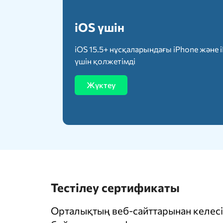
iOS үшін
iOS 15.5+ нұсқаларындағы iPhone және 
үшін қолжетімді
Жүктеу
Тестілеу сертификаты
Орталықтың веб-сайттарынан келесі 