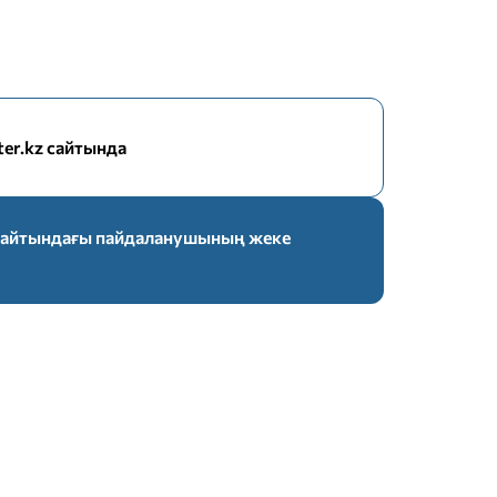
nter.kz сайтында
z сайтындағы пайдаланушының жеке