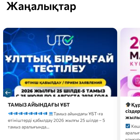
Жаңалықтар
Құрметті магистратураға түсушілер,
2026 
сіздердің назарларыңызға 2026-2027 оқу
түсуш
жылына түсуге арналған…
форм
Кешенді тестілеу 20 шілде-10 тамыз
2026
аралығында өтеді;
Білім беру гранттары
үмітке
конкурсына қатысуға өтініштер…
ҚАЗТЕС