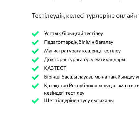
Тестілеудің келесі түрлеріне онлайн
Ұлттық бірыңғай тестілеу
Педагогтердің білімін бағалау
Магистратураға кешенді тестілеу
Докторантураға түсу емтихандары
ҚАЗТЕСТ
Бірінші басшы лауазымына тағайындау үш
Қазақстан Республикасының азаматтығы
кезіндегі тестілеу
Шет тілдерінен түсу емтиханы