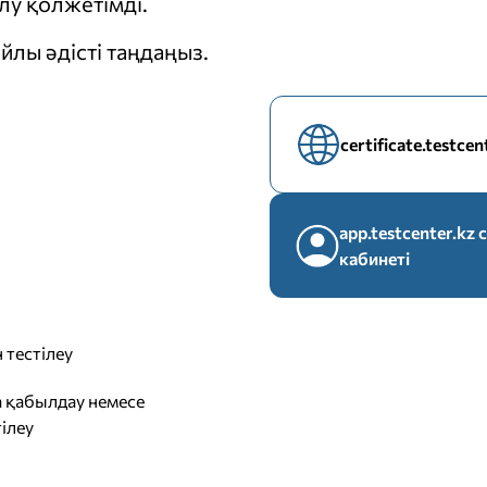
у қолжетімді.
йлы әдісті таңдаңыз.
certificate.testce
app.testcenter.k
кабинеті
 тестілеу
 қабылдау немесе
ілеу