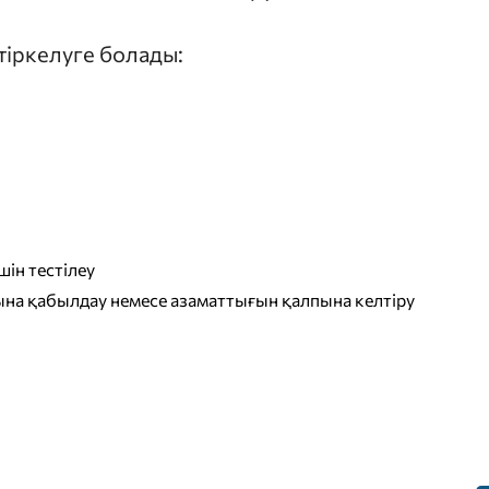
 тіркелуге болады:
ін тестілеу
на қабылдау немесе азаматтығын қалпына келтіру