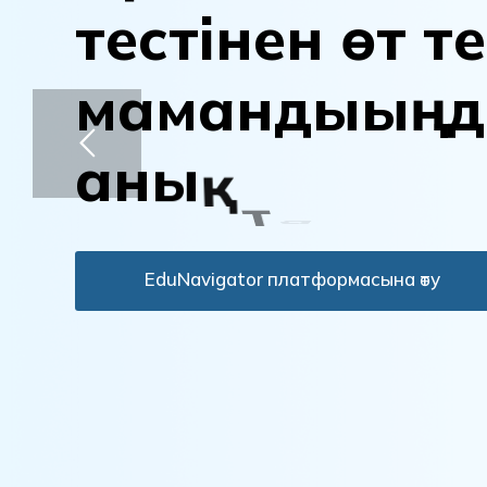
т
е
с
т
і
н
е
н
ө
т
т
е
м
а
м
а
н
д
ы
ы
ң
д
а
н
ы
қ
т
а
EduNavigator платформасына өту