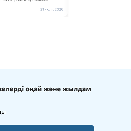
Толығырақ →
21 июля, 2026
ижелерді оңай және жылдам
ды