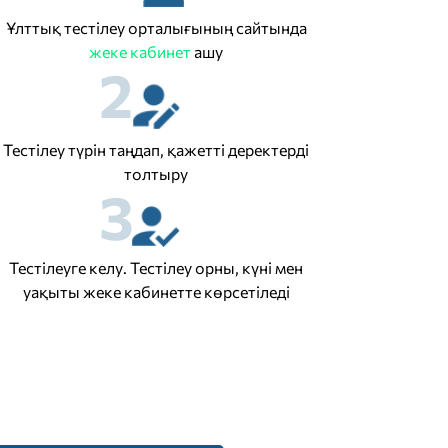
Ұлттық тестілеу орталығының сайтында
жеке кабинет
ашу
2
Тестілеу түрін таңдап, қажетті деректерді
толтыру
3
Тестілеуге келу. Тестілеу орны, күні мен
уақыты жеке кабинетте көрсетіледі