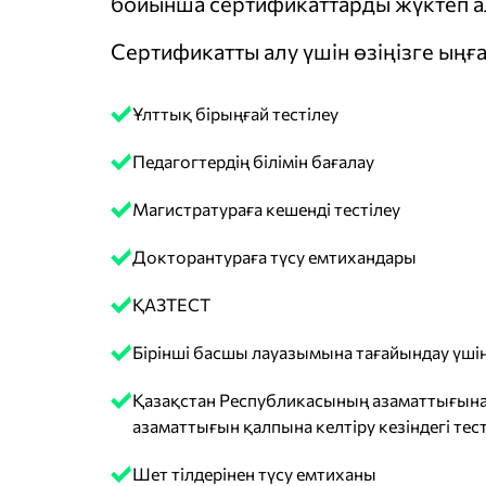
бойынша сертификаттарды жүктеп ал
Сертификатты алу үшін өзіңізге ыңға
Ұлттық бірыңғай тестілеу
Педагогтердің білімін бағалау
Магистратураға кешенді тестілеу
Докторантураға түсу емтихандары
ҚАЗТЕСТ
Бірінші басшы лауазымына тағайындау үшін
Қазақстан Республикасының азаматтығына
азаматтығын қалпына келтіру кезіндегі тест
Шет тілдерінен түсу емтиханы