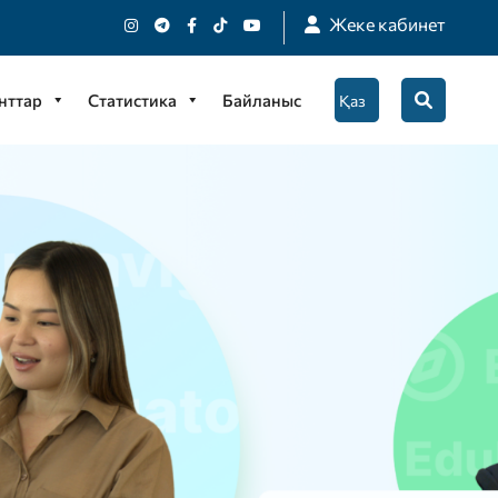
Жеке кабинет
нттар
Статистика
Байланыс