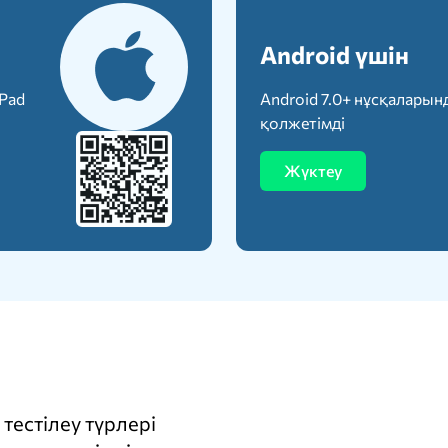
Android үшін
iPad
Android 7.0+ нұсқаларын
қолжетімді
Жүктеу
тестілеу түрлері