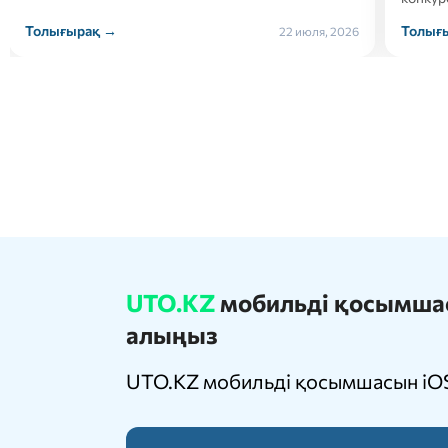
Толығырақ →
Толығ
21 июля, 2026
UTO.KZ
мобильді қосымшасы
алыңыз
UTO.KZ мобильді қосымшасын iOS