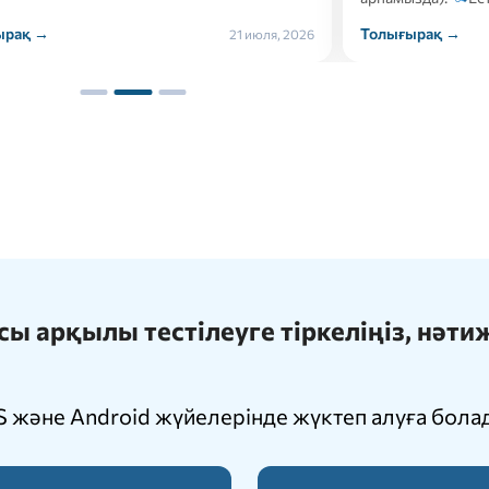
ырақ →
Толығырақ →
17 июля, 2026
 арқылы тестілеуге тіркеліңіз, нәт
 және Android жүйелерінде жүктеп алуға бола