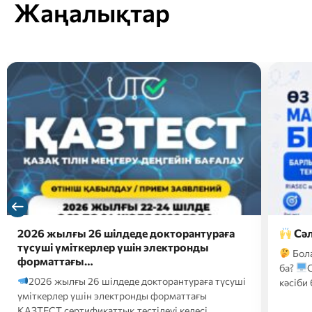
Жаңалықтар
Сәлем, болашақ талапкерлер!
Сәл
Сізде
Болашақ мамандығыңызды әлі таңдамадыңыз
конку
ба?
Онда edunavigator.kz платформасындағы
Елім
кәсіби бағдарлау тестінен өтіп, өзіңізге…
құжатт
арнамы