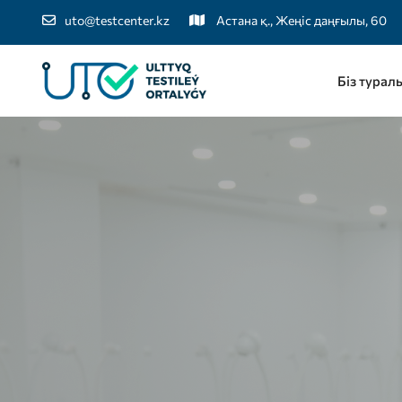
uto@testcenter.kz
Астана қ., Жеңіс даңғылы, 60
Біз турал