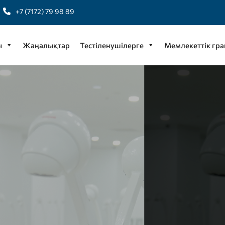
+7 (7172) 79 98 89
ы
Жаңалықтар
Тестіленушілерге
Мемлекеттік гра