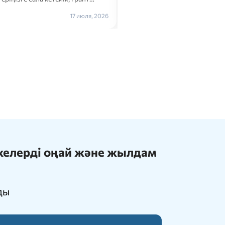
Толығырақ →
16 июля, 2026
ижелерді оңай және жылдам
ды