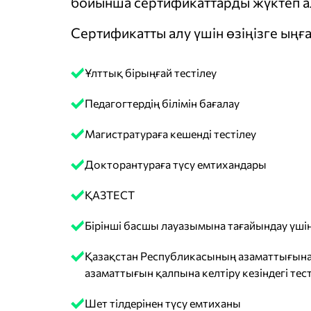
бойынша сертификаттарды жүктеп ал
Сертификатты алу үшін өзіңізге ыңға
Ұлттық бірыңғай тестілеу
Педагогтердің білімін бағалау
Магистратураға кешенді тестілеу
Докторантураға түсу емтихандары
ҚАЗТЕСТ
Бірінші басшы лауазымына тағайындау үшін
Қазақстан Республикасының азаматтығына
азаматтығын қалпына келтіру кезіндегі тест
Шет тілдерінен түсу емтиханы