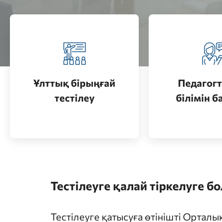
Педагогт
Қазақстанда жоғары білім
аттестац
алу (бакалавриат)
кезеңдерін
Ұлттық бірыңғай
Педагогт
Өту
тестілеу
білімін б
Өту
Тестілеуге қалай тіркелуге б
Тестілеуге қатысуға өтінішті Ортал