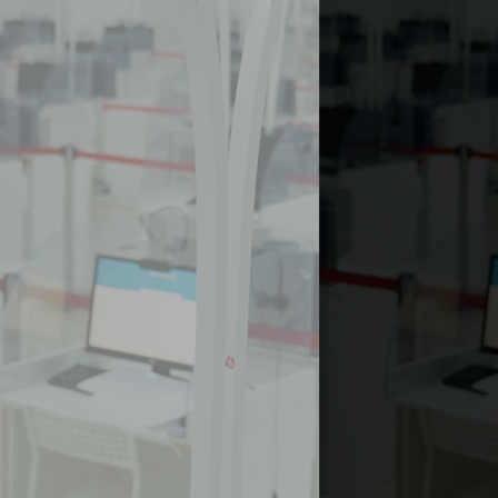
і
н
і
ш