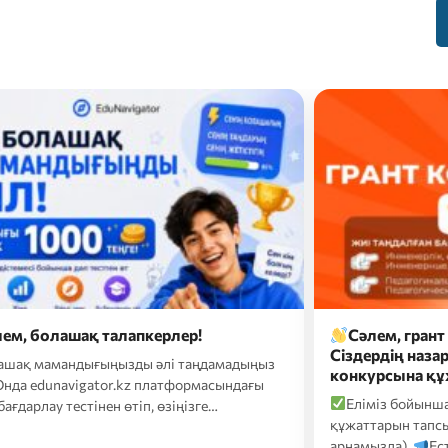
ем, грант конкурсына қатысушылар!
Сәлем, гран
рдің назарларыңызға грант
Сіздердің наза
рсына құжаттарды қабылдаудың…
конкурсына қ
із бойынша 103 мыңнан астам талапкер
Еліміз бойынша
арын тапсырды (толығырақ Telegram-
құжаттарын тапсы
зда).
Естеріңізге сала кетейік, грант…
арнамызда).
Ест