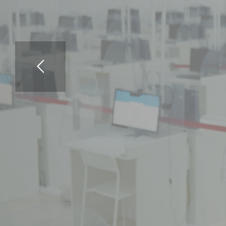
Т
е
с
т
і
л
е
у
г
е
ө
т