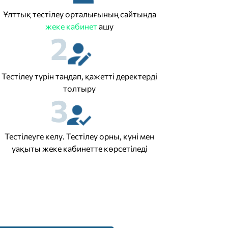
Ұлттық тестілеу орталығының сайтында
жеке кабинет
ашу
2
Тестілеу түрін таңдап, қажетті деректерді
толтыру
3
Тестілеуге келу. Тестілеу орны, күні мен
уақыты жеке кабинетте көрсетіледі