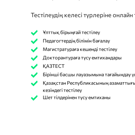
Тестілеудің келесі түрлеріне онлайн
Ұлттық бірыңғай тестілеу
Педагогтердің білімін бағалау
Магистратураға кешенді тестілеу
Докторантураға түсу емтихандары
ҚАЗТЕСТ
Бірінші басшы лауазымына тағайындау үш
Қазақстан Республикасының азаматтығы
кезіндегі тестілеу
Шет тілдерінен түсу емтиханы