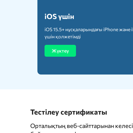
iOS үшін
iOS 15.5+ нұсқаларындағы iPhone және 
үшін қолжетімді
Жүктеу
Тестілеу сертификаты
Орталықтың веб-сайттарынан келесі 