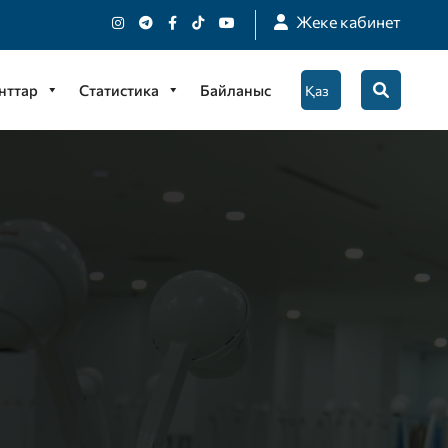
Жеке кабинет
нттар
Статистика
Байланыс