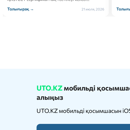
Толығырақ →
Толығ
21 июля, 2026
UTO.KZ
мобильді қосымшасы
алыңыз
UTO.KZ мобильді қосымшасын iOS