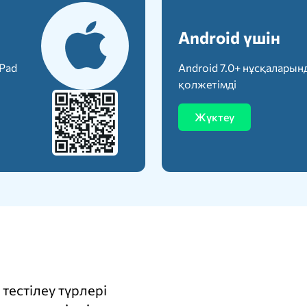
Android үшін
iPad
Android 7.0+ нұсқаларын
қолжетімді
Жүктеу
тестілеу түрлері