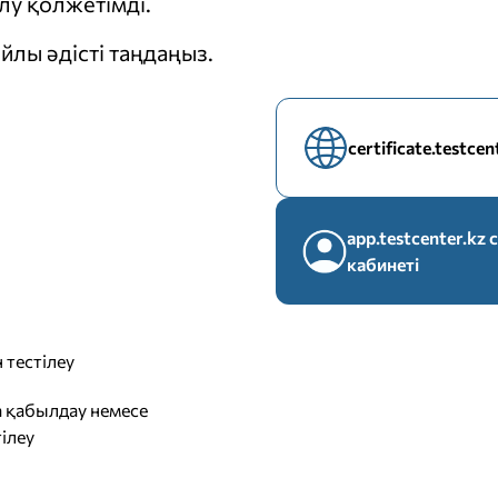
у қолжетімді.
йлы әдісті таңдаңыз.
certificate.testce
app.testcenter.k
кабинеті
 тестілеу
 қабылдау немесе
ілеу