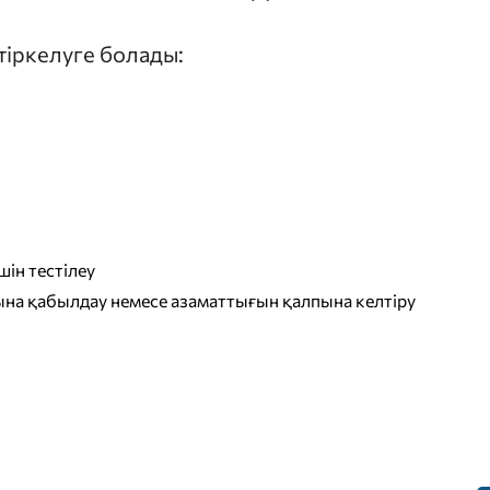
 тіркелуге болады:
ін тестілеу
на қабылдау немесе азаматтығын қалпына келтіру