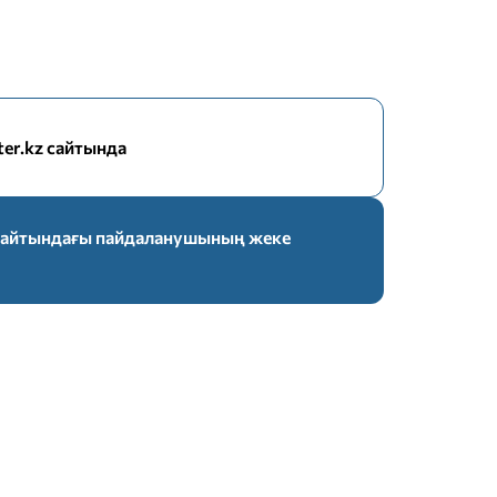
nter.kz сайтында
z сайтындағы пайдаланушының жеке