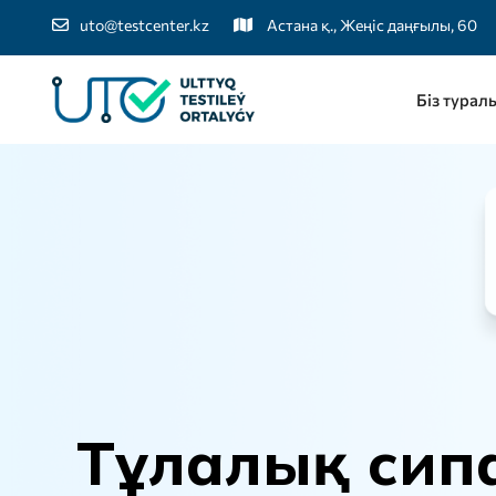
uto@testcenter.kz
Астана қ., Жеңіс даңғылы, 60
Біз турал
Т
ұ
л
а
л
ы
қ
с
и
п