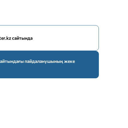
nter.kz сайтында
z сайтындағы пайдаланушының жеке