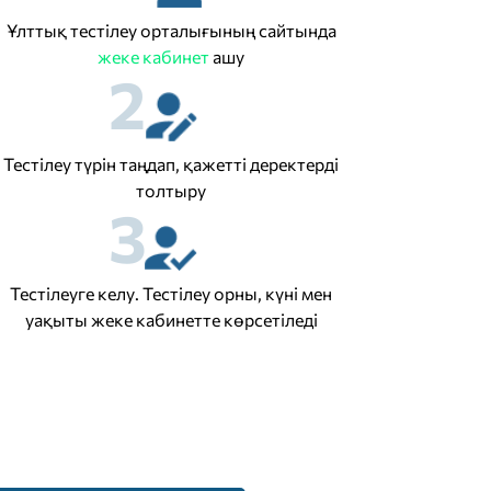
Ұлттық тестілеу орталығының сайтында
жеке кабинет
ашу
2
Тестілеу түрін таңдап, қажетті деректерді
толтыру
3
Тестілеуге келу. Тестілеу орны, күні мен
уақыты жеке кабинетте көрсетіледі