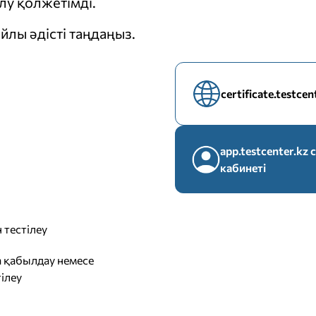
у қолжетімді.
йлы әдісті таңдаңыз.
certificate.testce
app.testcenter.k
кабинеті
 тестілеу
 қабылдау немесе
ілеу