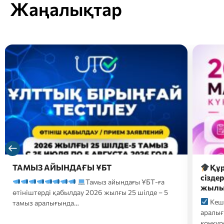
Жаңалықтар
Құрметті магистратураға түсушілер,
2026 
сіздердің назарларыңызға 2026-2027 оқу
түсуш
жылына түсуге арналған…
форм
Кешенді тестілеу 20 шілде-10 тамыз
2026
аралығында өтеді;
Білім беру гранттары
үмітке
конкурсына қатысуға өтініштер…
ҚАЗТЕС