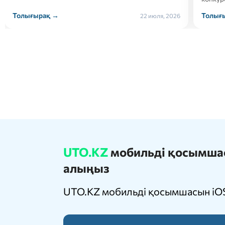
Толығырақ →
Толығ
21 июля, 2026
UTO.KZ
мобильді қосымшасы
алыңыз
UTO.KZ мобильді қосымшасын iOS