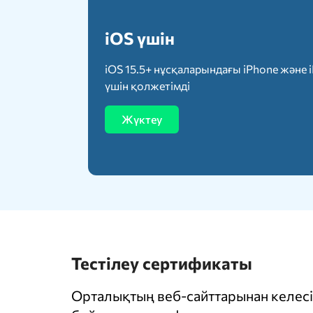
iOS үшін
iOS 15.5+ нұсқаларындағы iPhone және 
үшін қолжетімді
Жүктеу
Тестілеу сертификаты
Орталықтың веб-сайттарынан келесі 