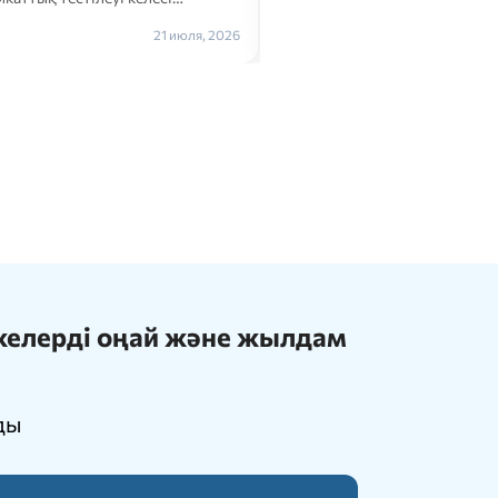
Толығырақ →
21 июля, 2026
ижелерді оңай және жылдам
ды