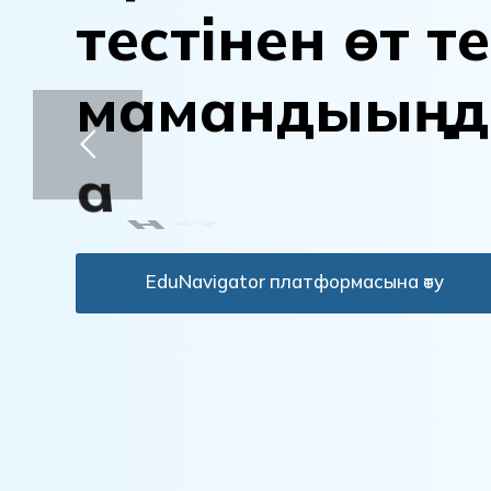
т
е
с
т
і
н
е
н
ө
т
т
е
м
а
м
а
н
д
ы
ы
ң
д
а
н
ы
қ
т
а
EduNavigator платформасына өту