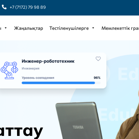
+7 (7172) 79 98 89
ы
Жаңалықтар
Тестіленушілерге
Мемлекеттік гра
а
т
т
а
у