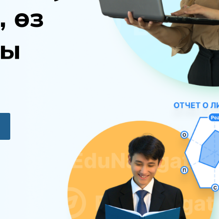
,
ө
з
ы