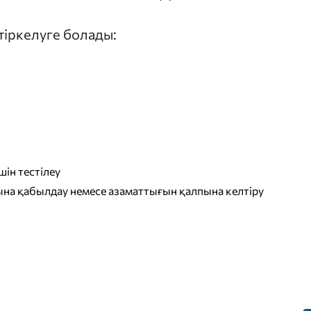
 тіркелуге болады:
ін тестілеу
на қабылдау немесе азаматтығын қалпына келтіру