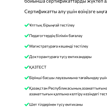
бойынша сертификаттарды жүктеп ал
Сертификатты алу үшін өзіңізге ыңға
Ұлттық бірыңғай тестілеу
Педагогтердің білімін бағалау
Магистратураға кешенді тестілеу
Докторантураға түсу емтихандары
ҚАЗТЕСТ
Бірінші басшы лауазымына тағайындау үшін
Қазақстан Республикасының азаматтығына
азаматтығын қалпына келтіру кезіндегі тест
Шет тілдерінен түсу емтиханы