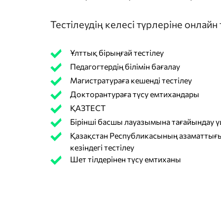
Тестілеудің келесі түрлеріне онлайн
Ұлттық бірыңғай тестілеу
Педагогтердің білімін бағалау
Магистратураға кешенді тестілеу
Докторантураға түсу емтихандары
ҚАЗТЕСТ
Бірінші басшы лауазымына тағайындау үш
Қазақстан Республикасының азаматтығы
кезіндегі тестілеу
Шет тілдерінен түсу емтиханы