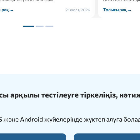
ырақ →
Толығырақ →
21 июля, 2026
 арқылы тестілеуге тіркеліңіз, нәт
 және Android жүйелерінде жүктеп алуға бола