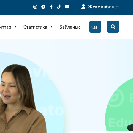
Жеке кабинет
нттар
Статистика
Байланыс