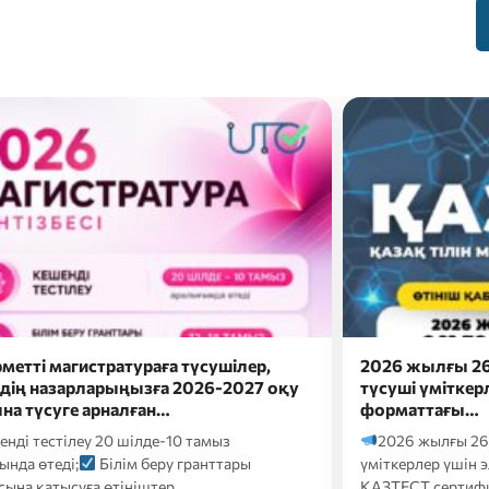
жылғы 26 шілдеде докторантураға
Сәлем, бола
і үміткерлер үшін электронды
Болашақ мама
аттағы…
ба?
Онда eduna
 жылғы 26 шілдеде докторантураға түсуші
кәсіби бағдарлау т
рлер үшін электронды форматтағы
Т сертификаттық тестілеуі келесі…