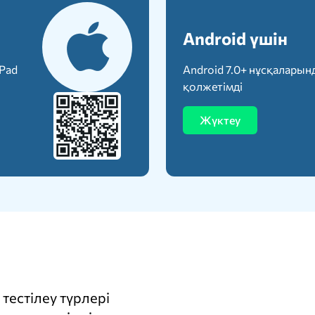
Android үшін
iPad
Android 7.0+ нұсқаларын
қолжетімді
Жүктеу
тестілеу түрлері