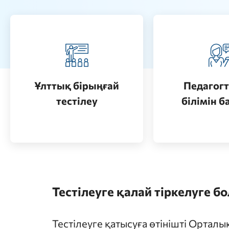
Педагогт
Қазақстанда жоғары білім
аттестац
алу (бакалавриат)
кезеңдерін
Ұлттық бірыңғай
Педагогт
Өту
тестілеу
білімін б
Өту
Тестілеуге қалай тіркелуге б
Тестілеуге қатысуға өтінішті Ортал