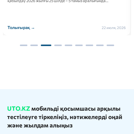
қабылдау 2026 жылғы 25 шілде – 5 тамыз аралығында…
Толығырақ →
22 июля, 2026
UTO.KZ
мобильді қосымшасы арқылы
тестілеуге тіркеліңіз, нәтижелерді оңай
және жылдам алыңыз