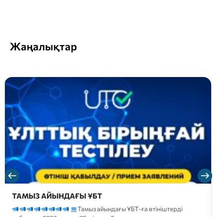
Жаңалықтар
ТАМЫЗ АЙЫНДАҒЫ ҰБТ
Тамыз айындағы ҰБТ-ға өтініштерді