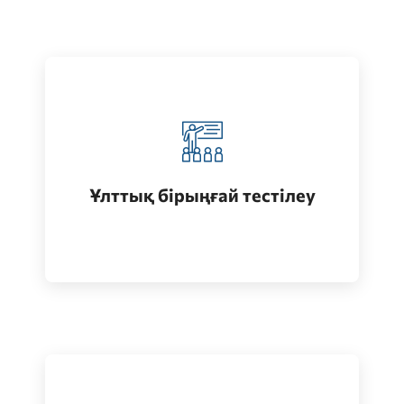
Қазақстанда жоғары білім алу
(бакалавриат)
Ұлттық бірыңғай тестілеу
Өту