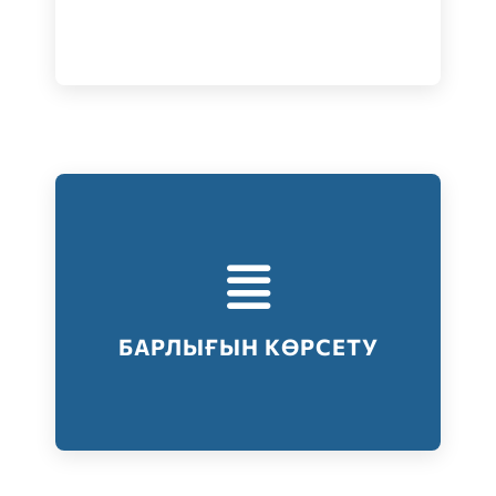
Тестілеудің барлық түрлері
Барлығын көрсету
БАРЛЫҒЫН КӨРСЕТУ