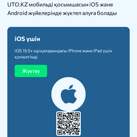
UTO.KZ мобильді қосымшасын iOS және
Android жүйелерінде жүктеп алуға болады
iOS үшін
iOS 15.5+ нұсқаларындағы iPhone және iPad үшін
қолжетімді
Жүктеу