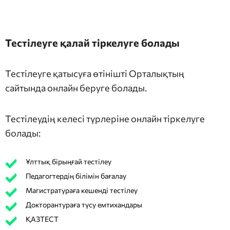
Тестілеуге қалай тіркелуге болады
Тестілеуге қатысуға өтінішті Орталықтың
сайтында онлайн беруге болады.
Тестілеудің келесі түрлеріне онлайн тіркелуге
болады:
Ұлттық бірыңғай тестілеу
Педагогтердің білімін бағалау
Магистратураға кешенді тестілеу
Докторантураға түсу емтихандары
ҚАЗТЕСТ