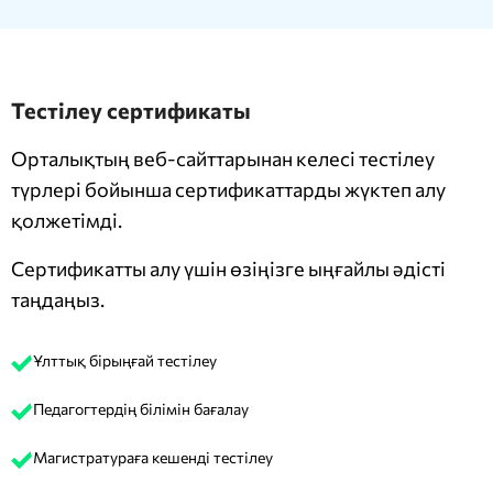
Тестілеу сертификаты
Орталықтың веб-сайттарынан келесі тестілеу
түрлері бойынша сертификаттарды жүктеп алу
қолжетімді.
Сертификатты алу үшін өзіңізге ыңғайлы әдісті
таңдаңыз.
Ұлттық бірыңғай тестілеу
Педагогтердің білімін бағалау
Магистратураға кешенді тестілеу