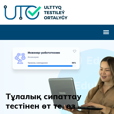
Т
ұ
л
а
л
ы
қ
с
и
п
а
т
т
а
у
т
е
с
т
і
н
е
н
ө
т
т
е
,
ө
з