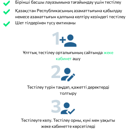
Бірінші басшы лауазымына тағайындау үшін тестілеу
Қазақстан Республикасының азаматтығына қабылдау
немесе азаматтығын қалпына келтіру кезіндегі тестілеу
Шет тілдерінен түсу емтиханы
1
Ұлттық тестілеу орталығының сайтында
жеке
кабинет
ашу
2
Тестілеу түрін таңдап, қажетті деректерді
толтыру
3
Тестілеуге келу. Тестілеу орны, күні мен уақыты
жеке кабинетте көрсетіледі