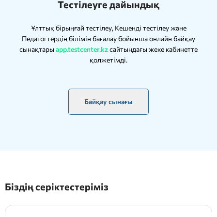
Тестілеуге дайындық
Ұлттық бірыңғай тестілеу, Кешенді тестілеу және
Педагогтердің білімін бағалау бойынша онлайн байқау
сынақтары
app.testcenter.kz
сайтындағы жеке кабинетте
қолжетімді.
Байқау сынағы
Біздің серіктестеріміз