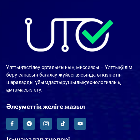
Ұлттық тестілеу орталығының миссиясы – Ұлттық білім
беру сапасын бағалау жүйесі аясында өткізілетін
шараларды ұйымдастырушылық-технологиялық
қамтамасыз ету.
Әлеуметтік желіге жазыл
Іс-шаралар түрлері