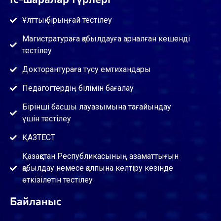
Ұлттық бірыңғай тестілеу
Магистратураға қабылдауға арналған кешенді
тестілеу
Докторантураға түсу емтихандары
Педагогтердің білімін бағалау
Бірінші басшы лауазымына тағайындау
үшін тестілеу
ҚАЗТЕСТ
Қазақстан Республикасының азаматтығын
қабылдау немесе қалпына келтіру кезінде
өткізілетін тестілеу
Байланыс