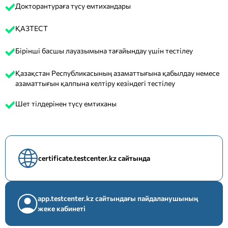
Докторантураға түсу емтихандары
ҚАЗТЕСТ
Бірінші басшы лауазымына тағайындау үшін тестілеу
Қазақстан Республикасының азаматтығына қабылдау немесе
азаматтығын қалпына келтіру кезіндегі тестілеу
Шет тілдерінен түсу емтиханы
certificate.testcenter.kz сайтында
app.testcenter.kz сайтындағы пайдаланушының
жеке кабинеті