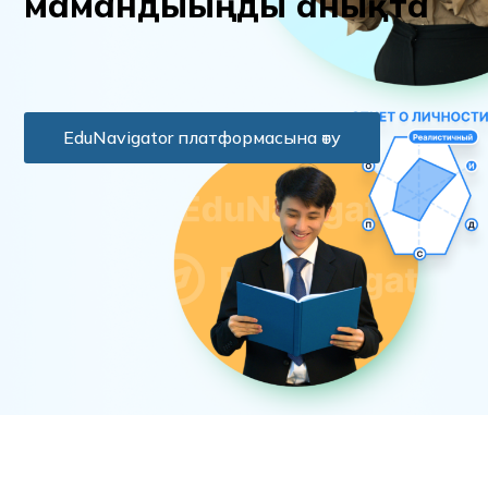
м
а
м
а
н
д
ы
ы
ң
д
ы
а
н
ы
қ
т
а
EduNavigator платформасына өту