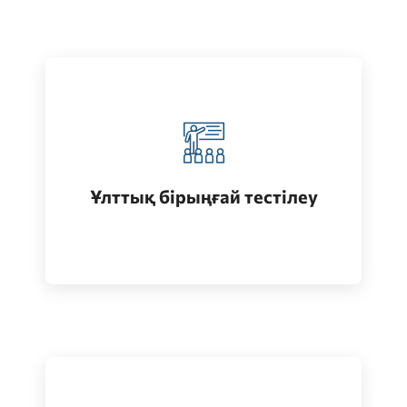
Қазақстанда жоғары білім алу
(бакалавриат)
Ұлттық бірыңғай тестілеу
Өту