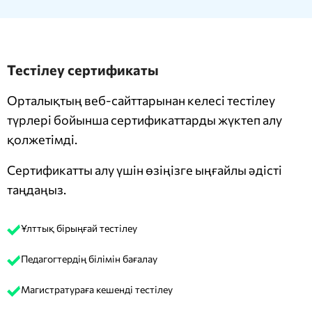
Тестілеу сертификаты
Орталықтың веб-сайттарынан келесі тестілеу
түрлері бойынша сертификаттарды жүктеп алу
қолжетімді.
Сертификатты алу үшін өзіңізге ыңғайлы әдісті
таңдаңыз.
Ұлттық бірыңғай тестілеу
Педагогтердің білімін бағалау
Магистратураға кешенді тестілеу