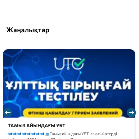
Жаңалықтар
ТАМЫЗ АЙЫНДАҒЫ ҰБТ
Тамыз айындағы ҰБТ-ға өтініштерді