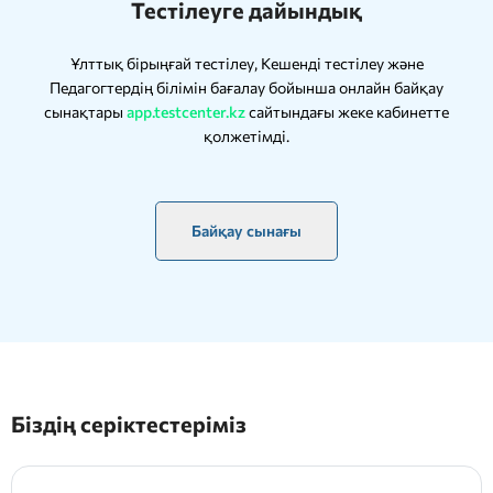
Тестілеуге дайындық
Ұлттық бірыңғай тестілеу, Кешенді тестілеу және
Педагогтердің білімін бағалау бойынша онлайн байқау
сынақтары
app.testcenter.kz
сайтындағы жеке кабинетте
қолжетімді.
Байқау сынағы
Біздің серіктестеріміз