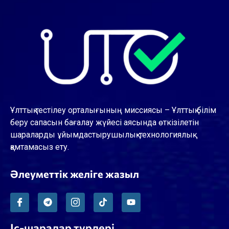
Ұлттық тестілеу орталығының миссиясы – Ұлттық білім
беру сапасын бағалау жүйесі аясында өткізілетін
шараларды ұйымдастырушылық-технологиялық
қамтамасыз ету.
Әлеуметтік желіге жазыл
Іс-шаралар түрлері