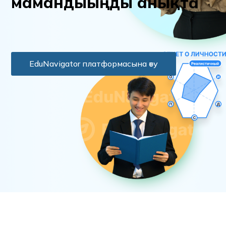
м
а
м
а
н
д
ы
ы
ң
д
ы
а
н
ы
қ
т
а
EduNavigator платформасына өту