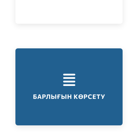
Тестілеудің барлық түрлері
Барлығын көрсету
БАРЛЫҒЫН КӨРСЕТУ