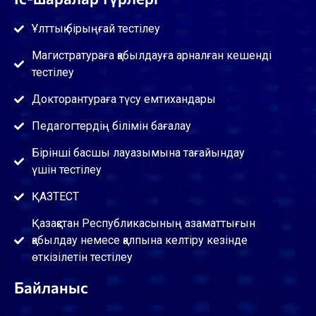
Ұлттық бірыңғай тестілеу
Магистратураға қабылдауға арналған кешенді
тестілеу
Докторантураға түсу емтихандары
Педагогтердің білімін бағалау
Бірінші басшы лауазымына тағайындау
үшін тестілеу
ҚАЗТЕСТ
Қазақстан Республикасының азаматтығын
қабылдау немесе қалпына келтіру кезінде
өткізілетін тестілеу
Байланыс