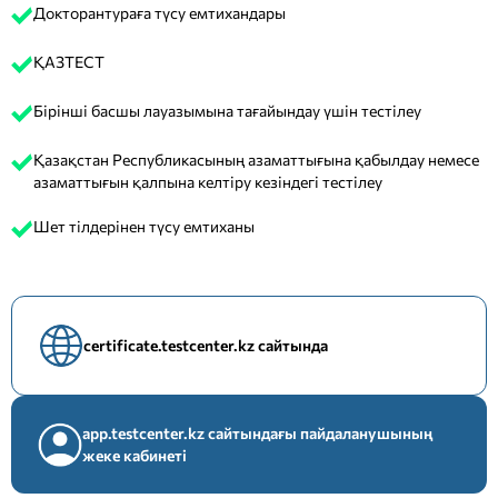
Докторантураға түсу емтихандары
ҚАЗТЕСТ
Бірінші басшы лауазымына тағайындау үшін тестілеу
Қазақстан Республикасының азаматтығына қабылдау немесе
азаматтығын қалпына келтіру кезіндегі тестілеу
Шет тілдерінен түсу емтиханы
certificate.testcenter.kz сайтында
app.testcenter.kz сайтындағы пайдаланушының
жеке кабинеті