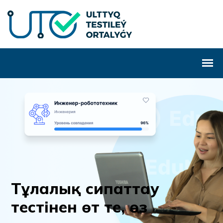
Т
ұ
л
а
л
ы
қ
с
и
п
а
т
т
а
у
т
е
с
т
і
н
е
н
ө
т
т
е
,
ө
з