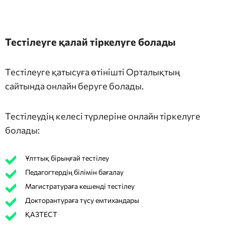
Тестілеуге қалай тіркелуге болады
Тестілеуге қатысуға өтінішті Орталықтың
сайтында онлайн беруге болады.
Тестілеудің келесі түрлеріне онлайн тіркелуге
болады:
Ұлттық бірыңғай тестілеу
Педагогтердің білімін бағалау
Магистратураға кешенді тестілеу
Докторантураға түсу емтихандары
ҚАЗТЕСТ