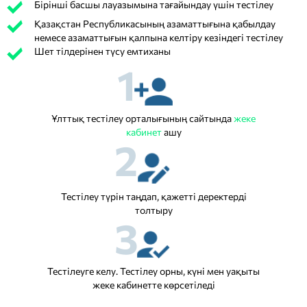
Бірінші басшы лауазымына тағайындау үшін тестілеу
Қазақстан Республикасының азаматтығына қабылдау
немесе азаматтығын қалпына келтіру кезіндегі тестілеу
Шет тілдерінен түсу емтиханы
1
Ұлттық тестілеу орталығының сайтында
жеке
кабинет
ашу
2
Тестілеу түрін таңдап, қажетті деректерді
толтыру
3
Тестілеуге келу. Тестілеу орны, күні мен уақыты
жеке кабинетте көрсетіледі