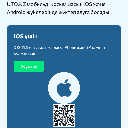
UTO.KZ мобильді қосымшасын iOS және
Android жүйелерінде жүктеп алуға болады
iOS үшін
iOS 15.5+ нұсқаларындағы iPhone және iPad үшін
қолжетімді
Жүктеу