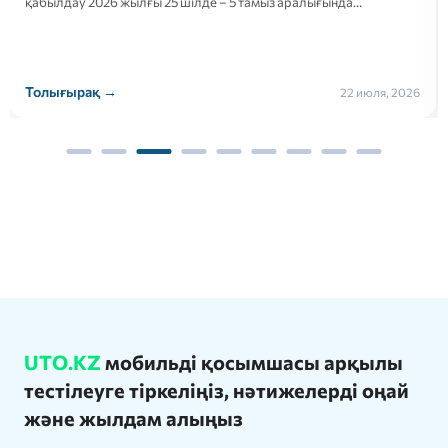
қабылдау 2026 жылғы 25 шілде – 5 тамыз аралығында…
Толығырақ →
22 июля, 2026
UTO.KZ
мобильді қосымшасы арқылы
тестілеуге тіркеліңіз, нәтижелерді оңай
және жылдам алыңыз