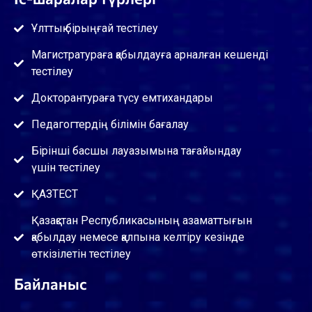
Ұлттық бірыңғай тестілеу
Магистратураға қабылдауға арналған кешенді
тестілеу
Докторантураға түсу емтихандары
Педагогтердің білімін бағалау
Бірінші басшы лауазымына тағайындау
үшін тестілеу
ҚАЗТЕСТ
Қазақстан Республикасының азаматтығын
қабылдау немесе қалпына келтіру кезінде
өткізілетін тестілеу
Байланыс