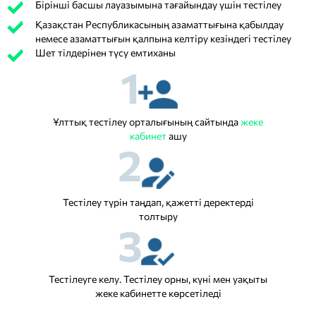
Бірінші басшы лауазымына тағайындау үшін тестілеу
Қазақстан Республикасының азаматтығына қабылдау
немесе азаматтығын қалпына келтіру кезіндегі тестілеу
Шет тілдерінен түсу емтиханы
1
Ұлттық тестілеу орталығының сайтында
жеке
кабинет
ашу
2
Тестілеу түрін таңдап, қажетті деректерді
толтыру
3
Тестілеуге келу. Тестілеу орны, күні мен уақыты
жеке кабинетте көрсетіледі