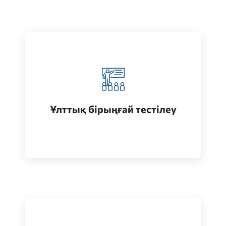
Қазақстанда жоғары білім алу
(бакалавриат)
Ұлттық бірыңғай тестілеу
Өту