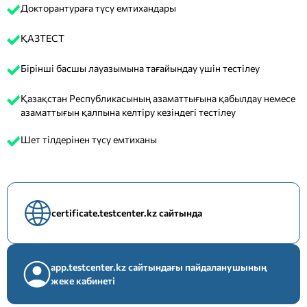
Докторантураға түсу емтихандары
ҚАЗТЕСТ
Бірінші басшы лауазымына тағайындау үшін тестілеу
Қазақстан Республикасының азаматтығына қабылдау немесе
азаматтығын қалпына келтіру кезіндегі тестілеу
Шет тілдерінен түсу емтиханы
certificate.testcenter.kz сайтында
app.testcenter.kz сайтындағы пайдаланушының
жеке кабинеті