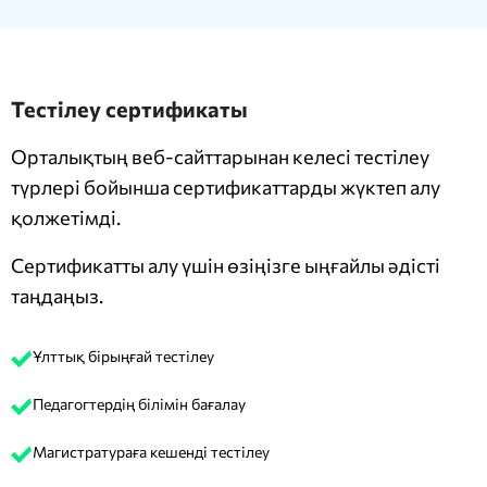
Тестілеу сертификаты
Орталықтың веб-сайттарынан келесі тестілеу
түрлері бойынша сертификаттарды жүктеп алу
қолжетімді.
Сертификатты алу үшін өзіңізге ыңғайлы әдісті
таңдаңыз.
Ұлттық бірыңғай тестілеу
Педагогтердің білімін бағалау
Магистратураға кешенді тестілеу