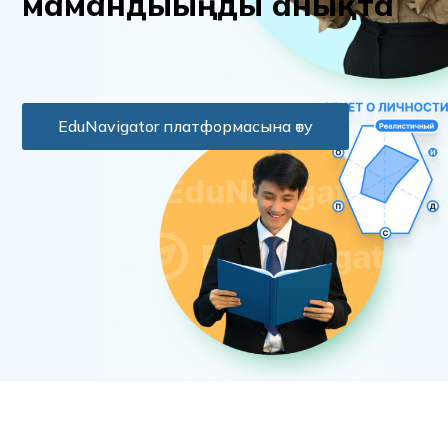
м
а
м
а
н
д
ы
ы
ң
д
ы
а
н
ы
қ
т
а
EduNavigator платформасына өту