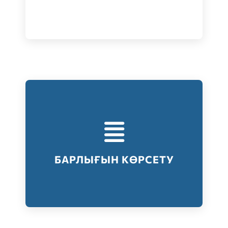
Тестілеудің барлық түрлері
Барлығын көрсету
БАРЛЫҒЫН КӨРСЕТУ