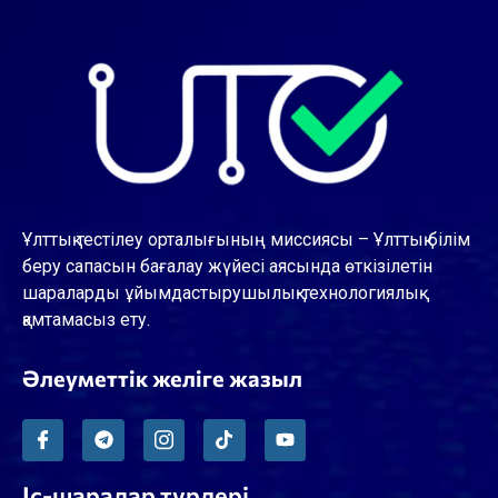
Ұлттық тестілеу орталығының миссиясы – Ұлттық білім
беру сапасын бағалау жүйесі аясында өткізілетін
шараларды ұйымдастырушылық-технологиялық
қамтамасыз ету.
Әлеуметтік желіге жазыл
Іс-шаралар түрлері