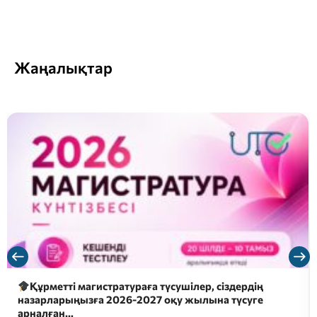
Жаңалықтар
Құрметті магистратураға түсушілер, сіздердің
назарларыңызға 2026-2027 оқу жылына түсуге
арналған…