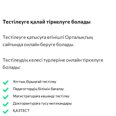
Тестілеуге қалай тіркелуге болады
Тестілеуге қатысуға өтінішті Орталықтың
сайтында онлайн беруге болады.
Тестілеудің келесі түрлеріне онлайн тіркелуге
болады:
Ұлттық бірыңғай тестілеу
Педагогтердің білімін бағалау
Магистратураға кешенді тестілеу
Докторантураға түсу емтихандары
ҚАЗТЕСТ