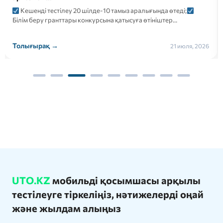
Кешенді тестілеу 20 шілде-10 тамыз аралығында өтеді;
Білім беру гранттары конкурсына қатысуға өтініштер…
Толығырақ →
21 июля, 2026
UTO.KZ
мобильді қосымшасы арқылы
тестілеуге тіркеліңіз, нәтижелерді оңай
және жылдам алыңыз