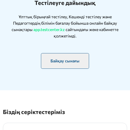
Тестілеуге дайындық
Ұлттық бірыңғай тестілеу, Кешенді тестілеу және
Педагогтердің білімін бағалау бойынша онлайн байқау
сынақтары
app.testcenter.kz
сайтындағы жеке кабинетте
қолжетімді.
Байқау сынағы
Біздің серіктестеріміз