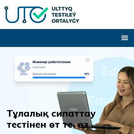
Т
ұ
л
а
л
ы
қ
с
и
п
а
т
т
а
у
т
е
с
т
і
н
е
н
ө
т
т
е
,
ө
з