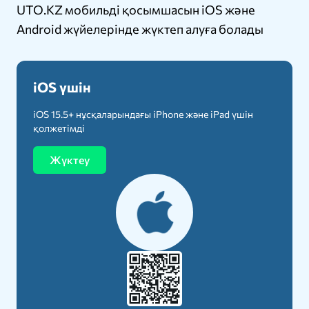
UTO.KZ мобильді қосымшасын iOS және
Android жүйелерінде жүктеп алуға болады
iOS үшін
iOS 15.5+ нұсқаларындағы iPhone және iPad үшін
қолжетімді
Жүктеу