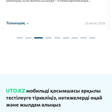
қабылдау 2026 жылғы 25 шілде – 5 тамыз аралығында…
Толығырақ →
22 июля, 2026
UTO.KZ
мобильді қосымшасы арқылы
тестілеуге тіркеліңіз, нәтижелерді оңай
және жылдам алыңыз