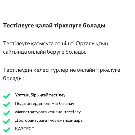
Тестілеуге қалай тіркелуге болады
Тестілеуге қатысуға өтінішті Орталықтың
сайтында онлайн беруге болады.
Тестілеудің келесі түрлеріне онлайн тіркелуге
болады:
Ұлттық бірыңғай тестілеу
Педагогтердің білімін бағалау
Магистратураға кешенді тестілеу
Докторантураға түсу емтихандары
ҚАЗТЕСТ