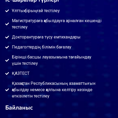
Ұлттық бірыңғай тестілеу
Магистратураға қабылдауға арналған кешенді
тестілеу
Докторантураға түсу емтихандары
Педагогтердің білімін бағалау
Бірінші басшы лауазымына тағайындау
үшін тестілеу
ҚАЗТЕСТ
Қазақстан Республикасының азаматтығын
қабылдау немесе қалпына келтіру кезінде
өткізілетін тестілеу
Байланыс