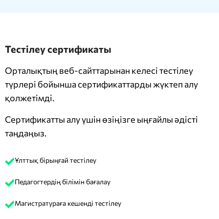
Тестілеу сертификаты
Орталықтың веб-сайттарынан келесі тестілеу
түрлері бойынша сертификаттарды жүктеп алу
қолжетімді.
Сертификатты алу үшін өзіңізге ыңғайлы әдісті
таңдаңыз.
Ұлттық бірыңғай тестілеу
Педагогтердің білімін бағалау
Магистратураға кешенді тестілеу