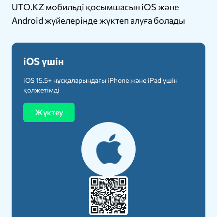
UTO.KZ мобильді қосымшасын iOS және
Android жүйелерінде жүктеп алуға болады
iOS үшін
iOS 15.5+ нұсқаларындағы iPhone және iPad үшін
қолжетімді
Жүктеу