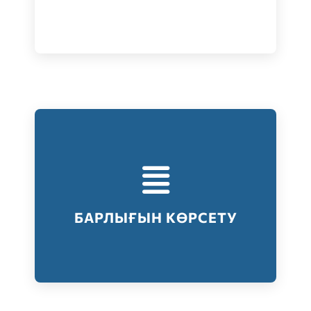
Тестілеудің барлық түрлері
Барлығын көрсету
БАРЛЫҒЫН КӨРСЕТУ