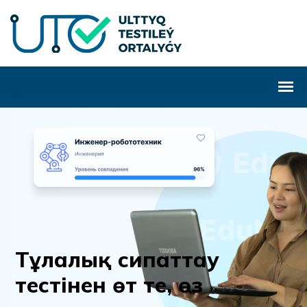
Т
ұ
л
а
л
ы
қ
с
и
п
а
т
т
а
у
т
е
с
т
і
н
е
н
ө
т
т
е
,
ө
з