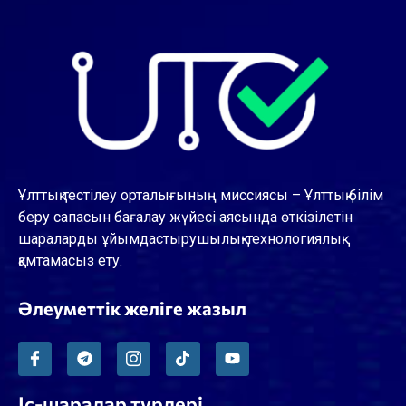
Ұлттық тестілеу орталығының миссиясы – Ұлттық білім
беру сапасын бағалау жүйесі аясында өткізілетін
шараларды ұйымдастырушылық-технологиялық
қамтамасыз ету.
Әлеуметтік желіге жазыл
Іс-шаралар түрлері