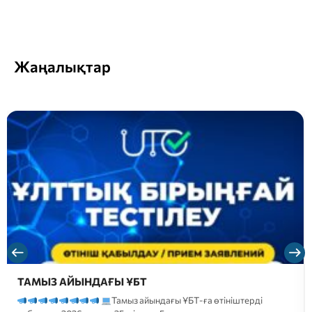
Жаңалықтар
ТАМЫЗ АЙЫНДАҒЫ ҰБТ
Тамыз айындағы ҰБТ-ға өтініштерді