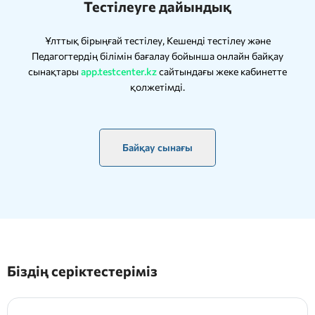
Тестілеуге дайындық
Ұлттық бірыңғай тестілеу, Кешенді тестілеу және
Педагогтердің білімін бағалау бойынша онлайн байқау
сынақтары
app.testcenter.kz
сайтындағы жеке кабинетте
қолжетімді.
Байқау сынағы
Біздің серіктестеріміз