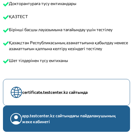
Докторантураға түсу емтихандары
ҚАЗТЕСТ
Бірінші басшы лауазымына тағайындау үшін тестілеу
Қазақстан Республикасының азаматтығына қабылдау немесе
азаматтығын қалпына келтіру кезіндегі тестілеу
Шет тілдерінен түсу емтиханы
certificate.testcenter.kz сайтында
app.testcenter.kz сайтындағы пайдаланушының
жеке кабинеті