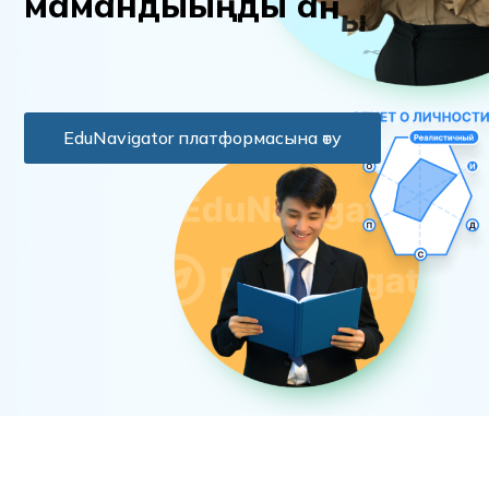
м
а
м
а
н
д
ы
ы
ң
д
ы
а
н
ы
қ
т
а
EduNavigator платформасына өту