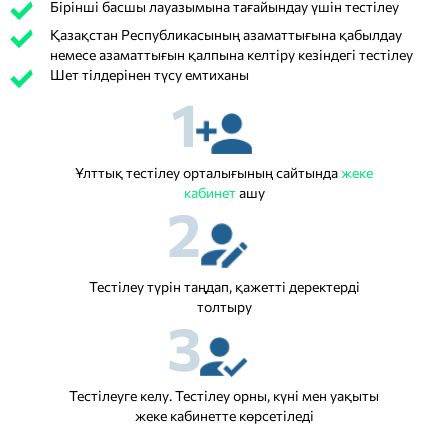
Бірінші басшы лауазымына тағайындау үшін тестілеу
Қазақстан Республикасының азаматтығына қабылдау
немесе азаматтығын қалпына келтіру кезіндегі тестілеу
Шет тілдерінен түсу емтиханы
1
Ұлттық тестілеу орталығының сайтында
жеке
кабинет
ашу
2
Тестілеу түрін таңдап, қажетті деректерді
толтыру
3
Тестілеуге келу. Тестілеу орны, күні мен уақыты
жеке кабинетте көрсетіледі