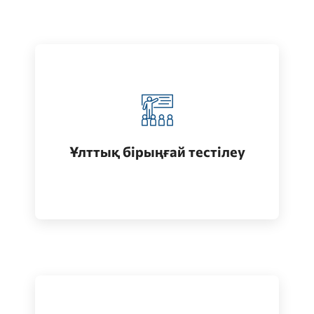
Қазақстанда жоғары білім алу
(бакалавриат)
Ұлттық бірыңғай тестілеу
Өту