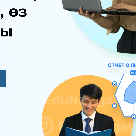
,
ө
з
ы