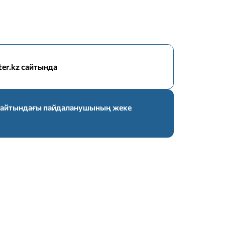
nter.kz сайтында
z сайтындағы пайдаланушының жеке