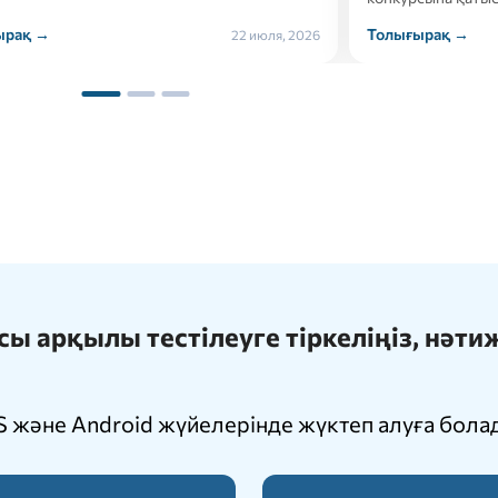
ырақ →
Толығырақ →
21 июля, 2026
 арқылы тестілеуге тіркеліңіз, нәт
 және Android жүйелерінде жүктеп алуға бола