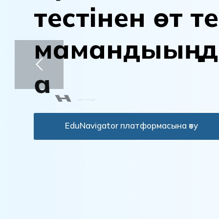
т
е
с
т
і
н
е
н
ө
т
т
е
м
а
м
а
н
д
ы
ы
ң
д
а
н
ы
қ
т
а
EduNavigator платформасына өту