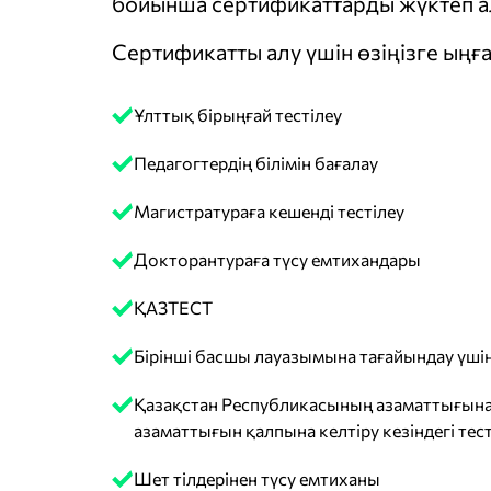
бойынша сертификаттарды жүктеп ал
Сертификатты алу үшін өзіңізге ыңға
Ұлттық бірыңғай тестілеу
Педагогтердің білімін бағалау
Магистратураға кешенді тестілеу
Докторантураға түсу емтихандары
ҚАЗТЕСТ
Бірінші басшы лауазымына тағайындау үшін
Қазақстан Республикасының азаматтығына
азаматтығын қалпына келтіру кезіндегі тест
Шет тілдерінен түсу емтиханы