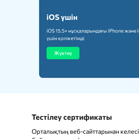
iOS үшін
iOS 15.5+ нұсқаларындағы iPhone және 
үшін қолжетімді
Жүктеу
Тестілеу сертификаты
Орталықтың веб-сайттарынан келесі 