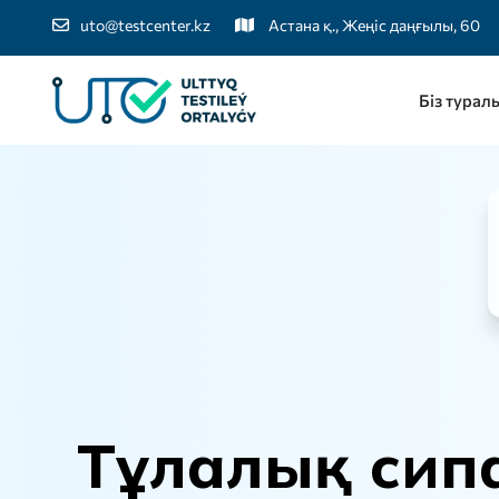
uto@testcenter.kz
Астана қ., Жеңіс даңғылы, 60
Біз турал
Т
ұ
л
а
л
ы
қ
с
и
п