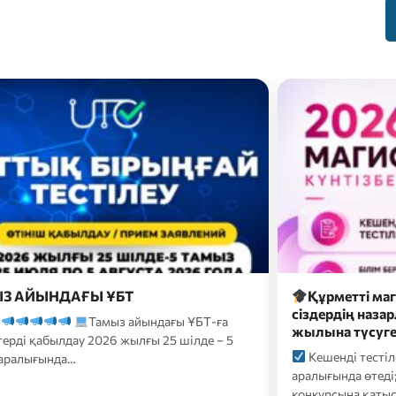
метті магистратураға түсушілер,
2026 жылғы 26
рдің назарларыңызға 2026-2027 оқу
түсуші үміткер
а түсуге арналған…
форматтағы…
нді тестілеу 20 шілде-10 тамыз
2026 жылғы 26 
ында өтеді;
Білім беру гранттары
үміткерлер үшін 
сына қатысуға өтініштер…
ҚАЗТЕСТ сертифик