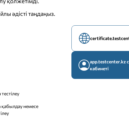
у қолжетімді.
йлы әдісті таңдаңыз.
certificate.testce
app.testcenter.k
кабинеті
 тестілеу
 қабылдау немесе
ілеу