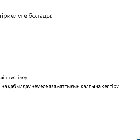
 тіркелуге болады:
ін тестілеу
на қабылдау немесе азаматтығын қалпына келтіру