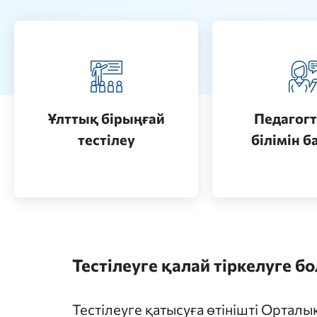
Педагогт
Қазақстанда жоғары білім
аттестац
алу (бакалавриат)
кезеңдерін
Ұлттық бірыңғай
Педагогт
Өту
тестілеу
білімін б
Өту
Тестілеуге қалай тіркелуге б
Тестілеуге қатысуға өтінішті Ортал