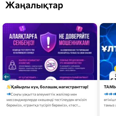
Жаңалықтар
ТАМЫЗ АЙЫНДАҒЫ ҰБТ
Құр
сізде
Тамыз айындағы ҰБТ-ға
жылын
өтініштерді қабылдау 2026 жылғы 25 шілде – 5
Кеше
тамыз аралығында…
аралығ
конкур