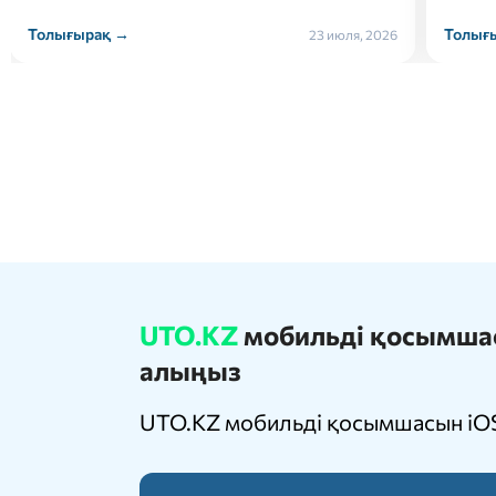
Толығырақ →
Толығ
22 июля, 2026
UTO.KZ
мобильді қосымшасы
алыңыз
UTO.KZ мобильді қосымшасын iOS