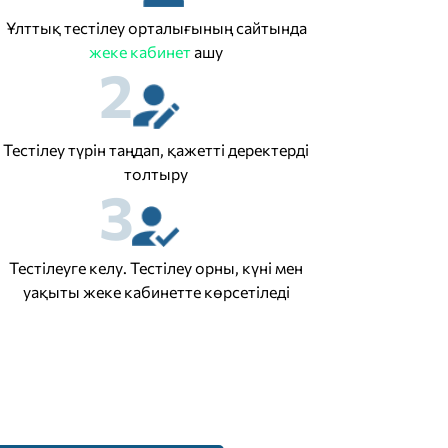
Ұлттық тестілеу орталығының сайтында
жеке кабинет
ашу
2
Тестілеу түрін таңдап, қажетті деректерді
толтыру
3
Тестілеуге келу. Тестілеу орны, күні мен
уақыты жеке кабинетте көрсетіледі