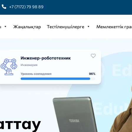
+7 (7172) 79 98 89
ы
Жаңалықтар
Тестіленушілерге
Мемлекеттік гра
а
т
т
а
у