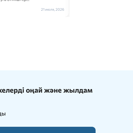
Толығырақ →
21 июля, 2026
ижелерді оңай және жылдам
ды