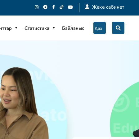
Жеке кабинет
нттар
Статистика
Байланыс