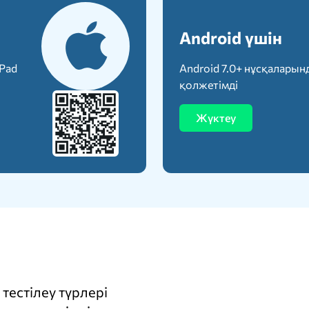
Android үшін
iPad
Android 7.0+ нұсқаларын
қолжетімді
Жүктеу
тестілеу түрлері