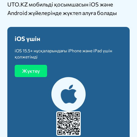
UTO.KZ мобильді қосымшасын iOS және
Android жүйелерінде жүктеп алуға болады
iOS үшін
iOS 15.5+ нұсқаларындағы iPhone және iPad үшін
қолжетімді
Жүктеу