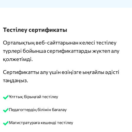
Тестілеу сертификаты
Орталықтың веб-сайттарынан келесі тестілеу
түрлері бойынша сертификаттарды жүктеп алу
қолжетімді.
Сертификатты алу үшін өзіңізге ыңғайлы әдісті
таңдаңыз.
Ұлттық бірыңғай тестілеу
Педагогтердің білімін бағалау
Магистратураға кешенді тестілеу