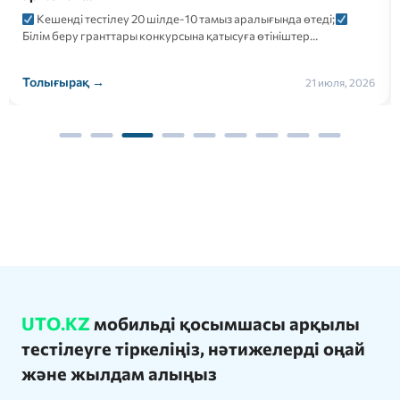
Кешенді тестілеу 20 шілде-10 тамыз аралығында өтеді;
Білім беру гранттары конкурсына қатысуға өтініштер…
Толығырақ →
21 июля, 2026
UTO.KZ
мобильді қосымшасы арқылы
тестілеуге тіркеліңіз, нәтижелерді оңай
және жылдам алыңыз