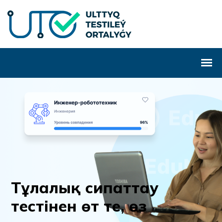
Т
ұ
л
а
л
ы
қ
с
и
п
а
т
т
а
у
т
е
с
т
і
н
е
н
ө
т
т
е
,
ө
з