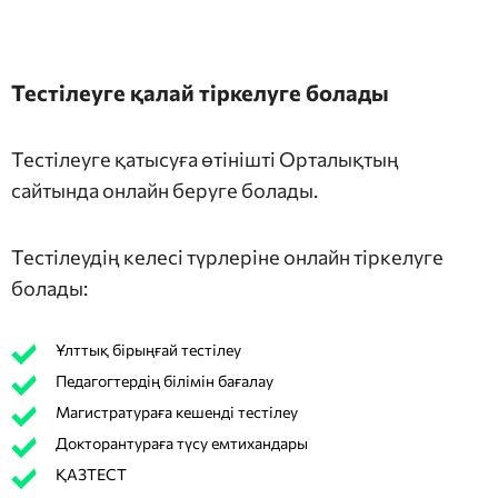
Тестілеуге қалай тіркелуге болады
Тестілеуге қатысуға өтінішті Орталықтың
сайтында онлайн беруге болады.
Тестілеудің келесі түрлеріне онлайн тіркелуге
болады:
Ұлттық бірыңғай тестілеу
Педагогтердің білімін бағалау
Магистратураға кешенді тестілеу
Докторантураға түсу емтихандары
ҚАЗТЕСТ