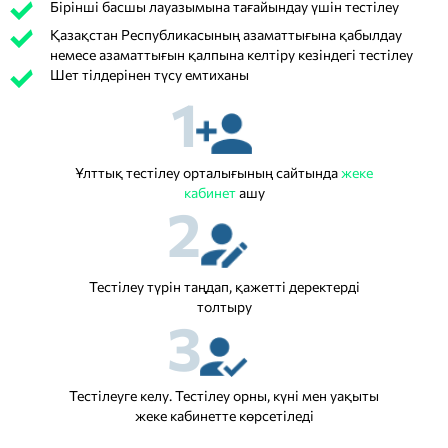
Бірінші басшы лауазымына тағайындау үшін тестілеу
Қазақстан Республикасының азаматтығына қабылдау
немесе азаматтығын қалпына келтіру кезіндегі тестілеу
Шет тілдерінен түсу емтиханы
1
Ұлттық тестілеу орталығының сайтында
жеке
кабинет
ашу
2
Тестілеу түрін таңдап, қажетті деректерді
толтыру
3
Тестілеуге келу. Тестілеу орны, күні мен уақыты
жеке кабинетте көрсетіледі