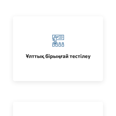
Қазақстанда жоғары білім алу
(бакалавриат)
Ұлттық бірыңғай тестілеу
Өту