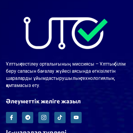
Ұлттық тестілеу орталығының миссиясы – Ұлттық білім
беру сапасын бағалау жүйесі аясында өткізілетін
шараларды ұйымдастырушылық-технологиялық
қамтамасыз ету.
Әлеуметтік желіге жазыл
Іс-шаралар түрлері