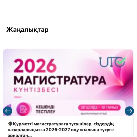
Жаңалықтар
Құрметті магистратураға түсушілер, сіздердің
назарларыңызға 2026-2027 оқу жылына түсуге
арналған…