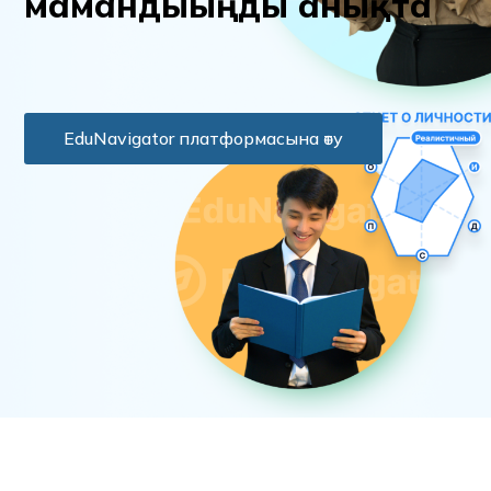
м
а
м
а
н
д
ы
ы
ң
д
ы
а
н
ы
қ
т
а
EduNavigator платформасына өту