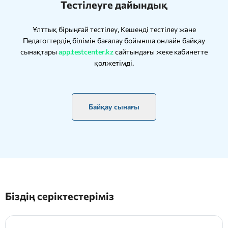
Тестілеуге дайындық
Ұлттық бірыңғай тестілеу, Кешенді тестілеу және
Педагогтердің білімін бағалау бойынша онлайн байқау
сынақтары
app.testcenter.kz
сайтындағы жеке кабинетте
қолжетімді.
Байқау сынағы
Біздің серіктестеріміз