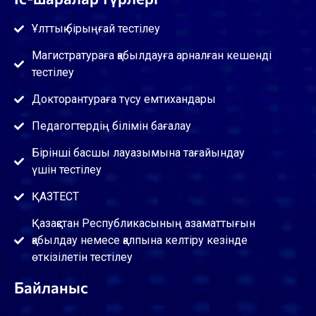
Ұлттық бірыңғай тестілеу
Магистратураға қабылдауға арналған кешенді
тестілеу
Докторантураға түсу емтихандары
Педагогтердің білімін бағалау
Бірінші басшы лауазымына тағайындау
үшін тестілеу
ҚАЗТЕСТ
Қазақстан Республикасының азаматтығын
қабылдау немесе қалпына келтіру кезінде
өткізілетін тестілеу
Байланыс