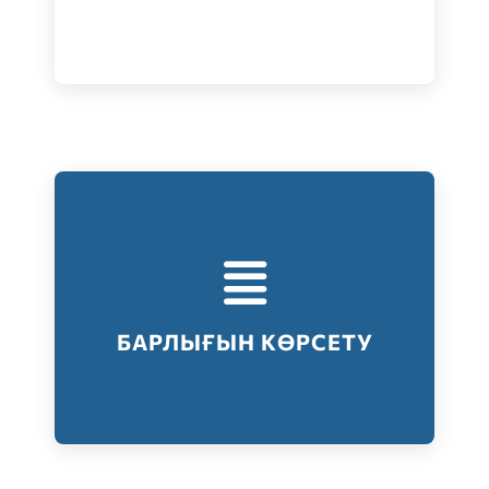
Тестілеудің барлық түрлері
Барлығын көрсету
БАРЛЫҒЫН КӨРСЕТУ