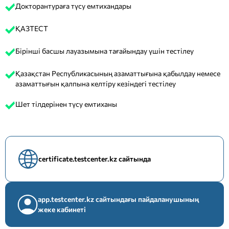
Докторантураға түсу емтихандары
ҚАЗТЕСТ
Бірінші басшы лауазымына тағайындау үшін тестілеу
Қазақстан Республикасының азаматтығына қабылдау немесе
азаматтығын қалпына келтіру кезіндегі тестілеу
Шет тілдерінен түсу емтиханы
certificate.testcenter.kz сайтында
app.testcenter.kz сайтындағы пайдаланушының
жеке кабинеті