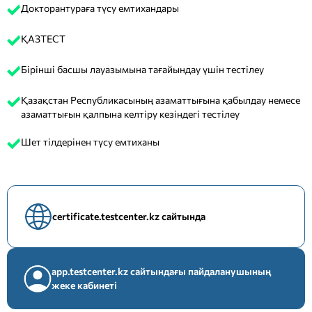
Докторантураға түсу емтихандары
ҚАЗТЕСТ
Бірінші басшы лауазымына тағайындау үшін тестілеу
Қазақстан Республикасының азаматтығына қабылдау немесе
азаматтығын қалпына келтіру кезіндегі тестілеу
Шет тілдерінен түсу емтиханы
certificate.testcenter.kz сайтында
app.testcenter.kz сайтындағы пайдаланушының
жеке кабинеті