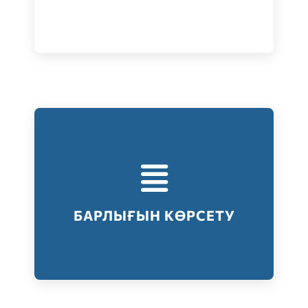
Тестілеудің барлық түрлері
Барлығын көрсету
БАРЛЫҒЫН КӨРСЕТУ