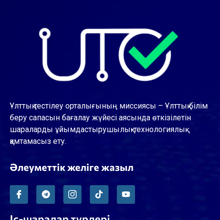
Ұлттық тестілеу орталығының миссиясы – Ұлттық білім
беру сапасын бағалау жүйесі аясында өткізілетін
шараларды ұйымдастырушылық-технологиялық
қамтамасыз ету.
Әлеуметтік желіге жазыл
Іс-шаралар түрлері