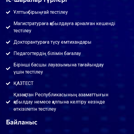
Ұлттық бірыңғай тестілеу
Магистратураға қабылдауға арналған кешенді
тестілеу
Докторантураға түсу емтихандары
Педагогтердің білімін бағалау
Бірінші басшы лауазымына тағайындау
үшін тестілеу
ҚАЗТЕСТ
Қазақстан Республикасының азаматтығын
қабылдау немесе қалпына келтіру кезінде
өткізілетін тестілеу
Байланыс