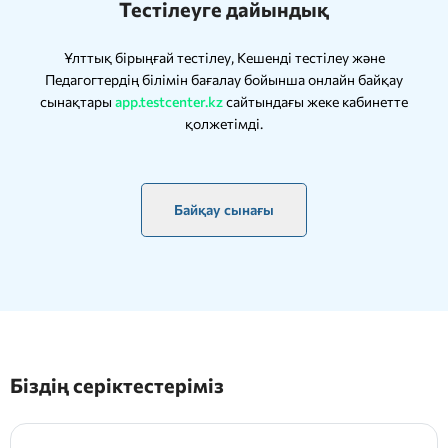
Тестілеуге дайындық
Ұлттық бірыңғай тестілеу, Кешенді тестілеу және
Педагогтердің білімін бағалау бойынша онлайн байқау
сынақтары
app.testcenter.kz
сайтындағы жеке кабинетте
қолжетімді.
Байқау сынағы
Біздің серіктестеріміз