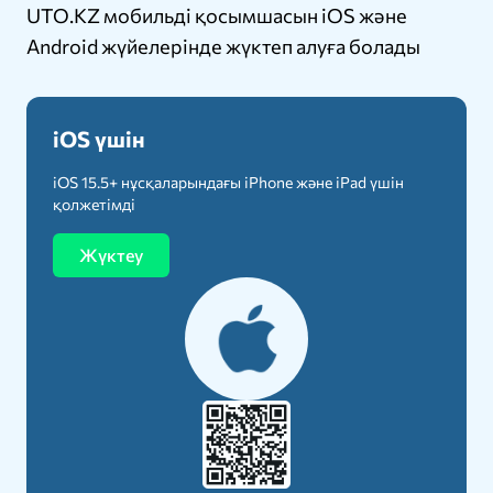
UTO.KZ мобильді қосымшасын iOS және
Android жүйелерінде жүктеп алуға болады
iOS үшін
iOS 15.5+ нұсқаларындағы iPhone және iPad үшін
қолжетімді
Жүктеу