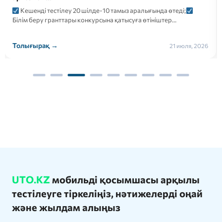
Кешенді тестілеу 20 шілде-10 тамыз аралығында өтеді;
Білім беру гранттары конкурсына қатысуға өтініштер…
Толығырақ →
21 июля, 2026
UTO.KZ
мобильді қосымшасы арқылы
тестілеуге тіркеліңіз, нәтижелерді оңай
және жылдам алыңыз