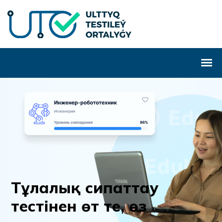
Т
ұ
л
а
л
ы
қ
с
и
п
а
т
т
а
у
т
е
с
т
і
н
е
н
ө
т
т
е
,
ө
з