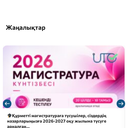
Жаңалықтар
Құрметті магистратураға түсушілер, сіздердің
назарларыңызға 2026-2027 оқу жылына түсуге
арналған…