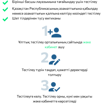
Бірінші басшы лауазымына тағайындау үшін тестілеу
Қазақстан Республикасының азаматтығына қабылдау
немесе азаматтығын қалпына келтіру кезіндегі тестілеу
Шет тілдерінен түсу емтиханы
1
Ұлттық тестілеу орталығының сайтында
жеке
кабинет
ашу
2
Тестілеу түрін таңдап, қажетті деректерді
толтыру
3
Тестілеуге келу. Тестілеу орны, күні мен уақыты
жеке кабинетте көрсетіледі