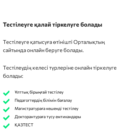
Тестілеуге қалай тіркелуге болады
Тестілеуге қатысуға өтінішті Орталықтың
сайтында онлайн беруге болады.
Тестілеудің келесі түрлеріне онлайн тіркелуге
болады:
Ұлттық бірыңғай тестілеу
Педагогтердің білімін бағалау
Магистратураға кешенді тестілеу
Докторантураға түсу емтихандары
ҚАЗТЕСТ