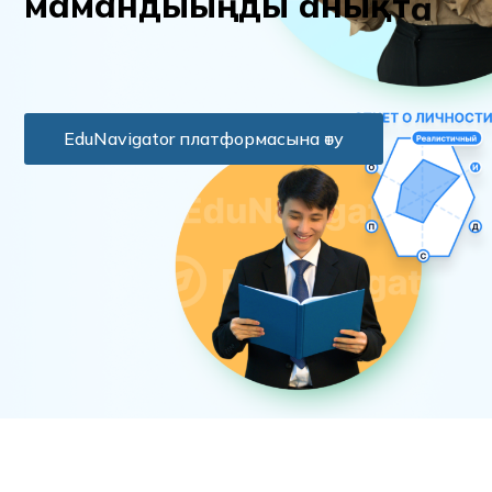
м
а
м
а
н
д
ы
ы
ң
д
ы
а
н
ы
қ
т
а
EduNavigator платформасына өту