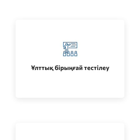
Қазақстанда жоғары білім алу
(бакалавриат)
Ұлттық бірыңғай тестілеу
Өту