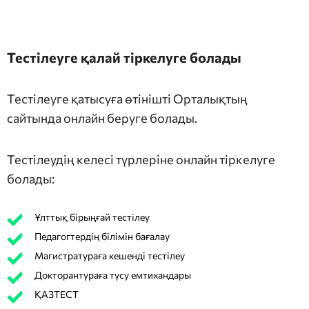
Тестілеуге қалай тіркелуге болады
Тестілеуге қатысуға өтінішті Орталықтың
сайтында онлайн беруге болады.
Тестілеудің келесі түрлеріне онлайн тіркелуге
болады:
Ұлттық бірыңғай тестілеу
Педагогтердің білімін бағалау
Магистратураға кешенді тестілеу
Докторантураға түсу емтихандары
ҚАЗТЕСТ