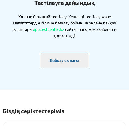
Тестілеуге дайындық
Ұлттық бірыңғай тестілеу, Кешенді тестілеу және
Педагогтердің білімін бағалау бойынша онлайн байқау
сынақтары
app.testcenter.kz
сайтындағы жеке кабинетте
қолжетімді.
Байқау сынағы
Біздің серіктестеріміз