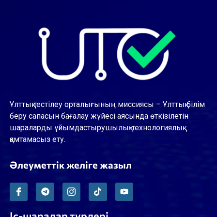
Ұлттық тестілеу орталығының миссиясы – Ұлттық білім
беру сапасын бағалау жүйесі аясында өткізілетін
шараларды ұйымдастырушылық-технологиялық
қамтамасыз ету.
Әлеуметтік желіге жазыл
Іс-шаралар түрлері