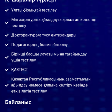
Ұлттық бірыңғай тестілеу
Магистратураға қабылдауға арналған кешенді
тестілеу
Докторантураға түсу емтихандары
Педагогтердің білімін бағалау
Бірінші басшы лауазымына тағайындау
үшін тестілеу
ҚАЗТЕСТ
Қазақстан Республикасының азаматтығын
қабылдау немесе қалпына келтіру кезінде
өткізілетін тестілеу
Байланыс