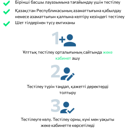
Бірінші басшы лауазымына тағайындау үшін тестілеу
Қазақстан Республикасының азаматтығына қабылдау
немесе азаматтығын қалпына келтіру кезіндегі тестілеу
Шет тілдерінен түсу емтиханы
1
Ұлттық тестілеу орталығының сайтында
жеке
кабинет
ашу
2
Тестілеу түрін таңдап, қажетті деректерді
толтыру
3
Тестілеуге келу. Тестілеу орны, күні мен уақыты
жеке кабинетте көрсетіледі