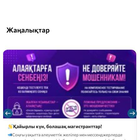
Жаңалықтар
Қайырлы күн, болашақ магистранттар!
Соңғы уақытта әлеуметтік желілер мен мессенджерлерде