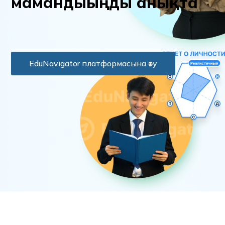
м
а
м
а
н
д
ы
ы
ң
д
ы
а
н
ы
қ
т
а
EduNavigator платформасына өту