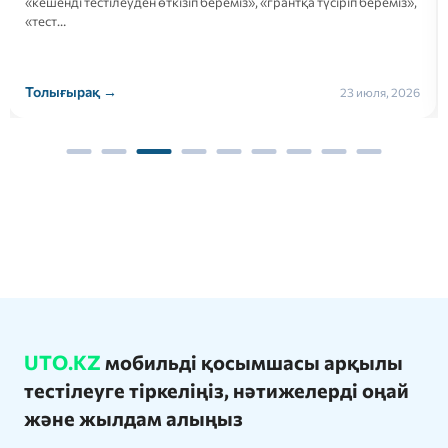
«кешенді тестілеуден өткізіп береміз», «грантқа түсіріп береміз»,
«тест…
Толығырақ →
23 июля, 2026
UTO.KZ
мобильді қосымшасы арқылы
тестілеуге тіркеліңіз, нәтижелерді оңай
және жылдам алыңыз