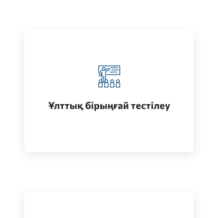
Қазақстанда жоғары білім алу
(бакалавриат)
Ұлттық бірыңғай тестілеу
Өту