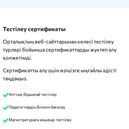
Тестілеу сертификаты
Орталықтың веб-сайттарынан келесі тестілеу
түрлері бойынша сертификаттарды жүктеп алу
қолжетімді.
Сертификатты алу үшін өзіңізге ыңғайлы әдісті
таңдаңыз.
Ұлттық бірыңғай тестілеу
Педагогтердің білімін бағалау
Магистратураға кешенді тестілеу