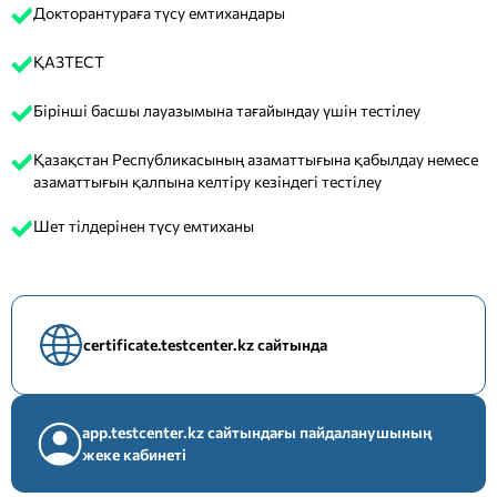
Докторантураға түсу емтихандары
ҚАЗТЕСТ
Бірінші басшы лауазымына тағайындау үшін тестілеу
Қазақстан Республикасының азаматтығына қабылдау немесе
азаматтығын қалпына келтіру кезіндегі тестілеу
Шет тілдерінен түсу емтиханы
certificate.testcenter.kz сайтында
app.testcenter.kz сайтындағы пайдаланушының
жеке кабинеті