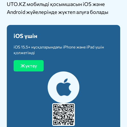
UTO.KZ мобильді қосымшасын iOS және
Android жүйелерінде жүктеп алуға болады
iOS үшін
iOS 15.5+ нұсқаларындағы iPhone және iPad үшін
қолжетімді
Жүктеу