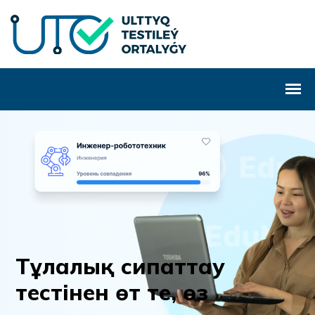
Т
ұ
л
а
л
ы
қ
с
и
п
а
т
т
а
у
т
е
с
т
і
н
е
н
ө
т
т
е
,
ө
з