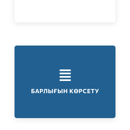
Тестілеудің барлық түрлері
Барлығын көрсету
БАРЛЫҒЫН КӨРСЕТУ