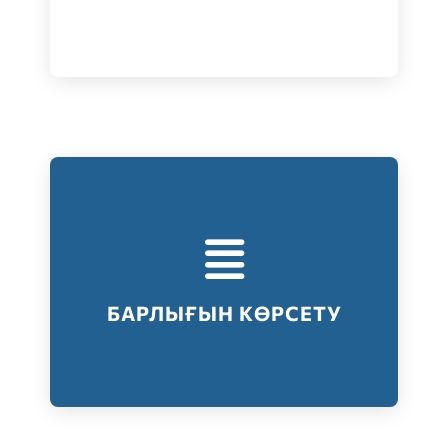
Тестілеудің барлық түрлері
Барлығын көрсету
БАРЛЫҒЫН КӨРСЕТУ