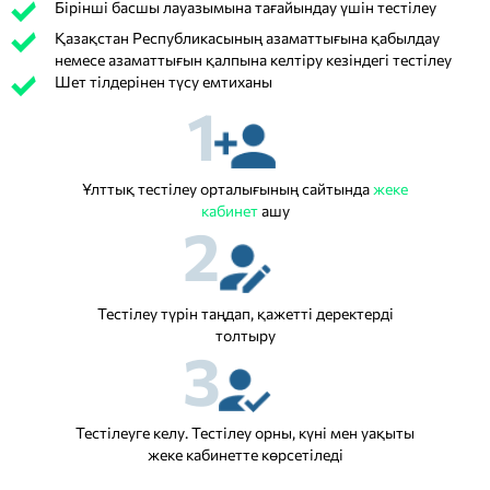
Бірінші басшы лауазымына тағайындау үшін тестілеу
Қазақстан Республикасының азаматтығына қабылдау
немесе азаматтығын қалпына келтіру кезіндегі тестілеу
Шет тілдерінен түсу емтиханы
1
Ұлттық тестілеу орталығының сайтында
жеке
кабинет
ашу
2
Тестілеу түрін таңдап, қажетті деректерді
толтыру
3
Тестілеуге келу. Тестілеу орны, күні мен уақыты
жеке кабинетте көрсетіледі