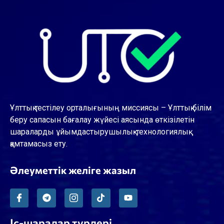
Ұлттық тестілеу орталығының миссиясы – Ұлттық білім
беру сапасын бағалау жүйесі аясында өткізілетін
шараларды ұйымдастырушылық-технологиялық
қамтамасыз ету.
Әлеуметтік желіге жазыл
Іс-шаралар түрлері