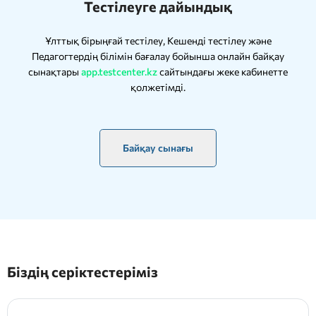
Тестілеуге дайындық
Ұлттық бірыңғай тестілеу, Кешенді тестілеу және
Педагогтердің білімін бағалау бойынша онлайн байқау
сынақтары
app.testcenter.kz
сайтындағы жеке кабинетте
қолжетімді.
Байқау сынағы
Біздің серіктестеріміз