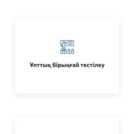
Қазақстанда жоғары білім алу
(бакалавриат)
Ұлттық бірыңғай тестілеу
Өту