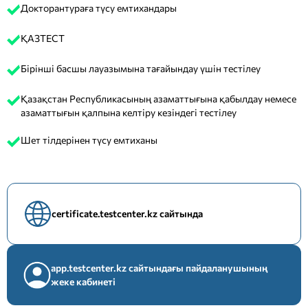
Докторантураға түсу емтихандары
ҚАЗТЕСТ
Бірінші басшы лауазымына тағайындау үшін тестілеу
Қазақстан Республикасының азаматтығына қабылдау немесе
азаматтығын қалпына келтіру кезіндегі тестілеу
Шет тілдерінен түсу емтиханы
certificate.testcenter.kz сайтында
app.testcenter.kz сайтындағы пайдаланушының
жеке кабинеті