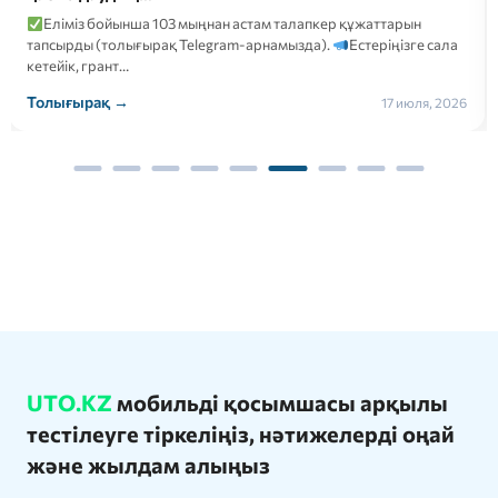
Еліміз бойынша 103 мыңнан астам талапкер құжаттарын
тапсырды (толығырақ Telegram-арнамызда).
Естеріңізге сала
кетейік, грант…
Толығырақ →
17 июля, 2026
UTO.KZ
мобильді қосымшасы арқылы
тестілеуге тіркеліңіз, нәтижелерді оңай
және жылдам алыңыз