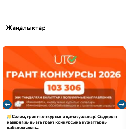
Жаңалықтар
Сәлем, грант конкурсына қатысушылар! Сіздердің
назарларыңызға грант конкурсына құжаттарды
қабылдаудың…