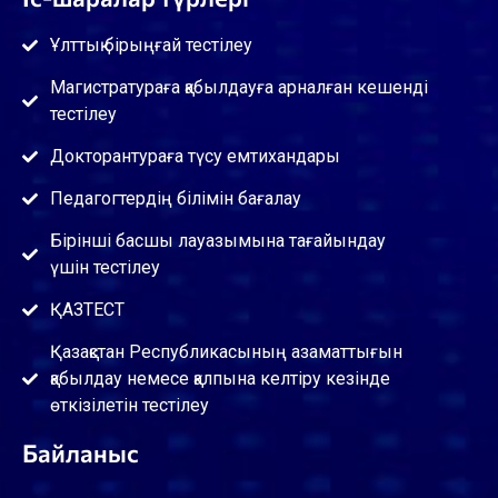
Ұлттық бірыңғай тестілеу
Магистратураға қабылдауға арналған кешенді
тестілеу
Докторантураға түсу емтихандары
Педагогтердің білімін бағалау
Бірінші басшы лауазымына тағайындау
үшін тестілеу
ҚАЗТЕСТ
Қазақстан Республикасының азаматтығын
қабылдау немесе қалпына келтіру кезінде
өткізілетін тестілеу
Байланыс