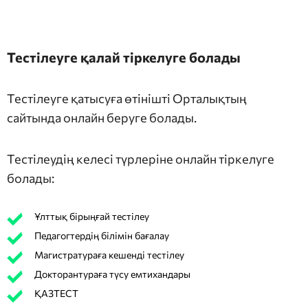
Тестілеуге қалай тіркелуге болады
Тестілеуге қатысуға өтінішті Орталықтың
сайтында онлайн беруге болады.
Тестілеудің келесі түрлеріне онлайн тіркелуге
болады:
Ұлттық бірыңғай тестілеу
Педагогтердің білімін бағалау
Магистратураға кешенді тестілеу
Докторантураға түсу емтихандары
ҚАЗТЕСТ