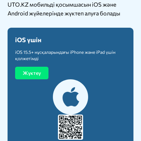
UTO.KZ мобильді қосымшасын iOS және
Android жүйелерінде жүктеп алуға болады
iOS үшін
iOS 15.5+ нұсқаларындағы iPhone және iPad үшін
қолжетімді
Жүктеу