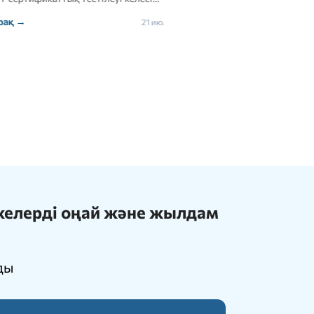
Толығырақ →
21 июля, 2026
ижелерді оңай және жылдам
ды