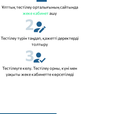
Ұлттық тестілеу орталығының сайтында
жеке кабинет
ашу
2
Тестілеу түрін таңдап, қажетті деректерді
толтыру
3
Тестілеуге келу. Тестілеу орны, күні мен
уақыты жеке кабинетте көрсетіледі