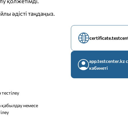
у қолжетімді.
йлы әдісті таңдаңыз.
certificate.testce
app.testcenter.k
кабинеті
 тестілеу
 қабылдау немесе
ілеу