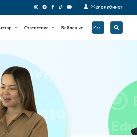
Жеке кабинет
нттар
Статистика
Байланыс