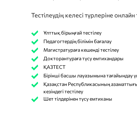
Тестілеудің келесі түрлеріне онлайн
Ұлттық бірыңғай тестілеу
Педагогтердің білімін бағалау
Магистратураға кешенді тестілеу
Докторантураға түсу емтихандары
ҚАЗТЕСТ
Бірінші басшы лауазымына тағайындау үш
Қазақстан Республикасының азаматтығы
кезіндегі тестілеу
Шет тілдерінен түсу емтиханы