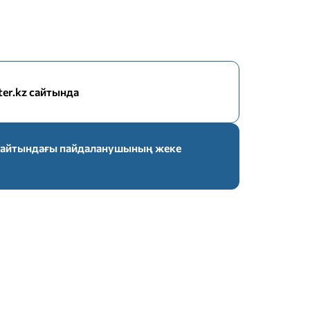
nter.kz сайтында
z сайтындағы пайдаланушының жеке