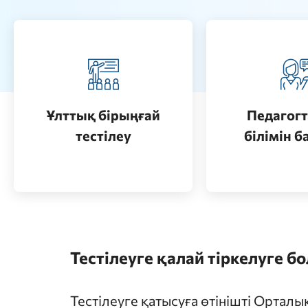
Педагогт
Қазақстанда жоғары білім
аттестац
алу (бакалавриат)
кезеңдерін
Ұлттық бірыңғай
Педагогт
Өту
тестілеу
білімін б
Өту
Тестілеуге қалай тіркелуге б
Тестілеуге қатысуға өтінішті Ортал