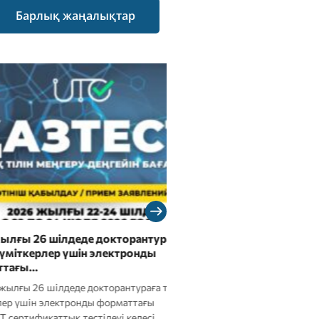
Барлық жаңалықтар
 шілдеде докторантураға
Сәлем, болашақ тала
лер үшін электронды
Болашақ мамандығыңызды
ба?
Онда edunavigator.kz
шілдеде докторантураға түсуші
кәсіби бағдарлау тестінен өті
электронды форматтағы
аттық тестілеуі келесі…