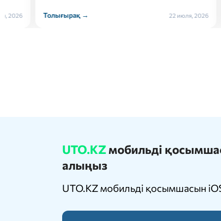
Толығырақ →
Толығ
22 июля, 2026
UTO.KZ
мобильді қосымшасы
алыңыз
UTO.KZ мобильді қосымшасын iOS