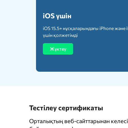
iOS үшін
iOS 15.5+ нұсқаларындағы iPhone және 
үшін қолжетімді
Жүктеу
Тестілеу сертификаты
Орталықтың веб-сайттарынан келесі 