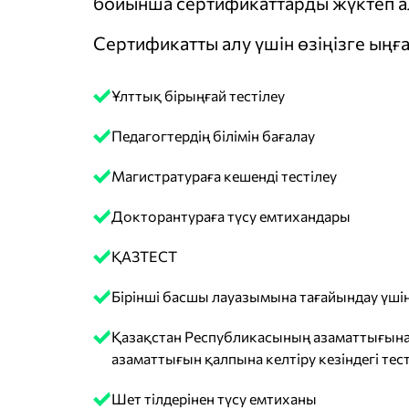
бойынша сертификаттарды жүктеп ал
Сертификатты алу үшін өзіңізге ыңға
Ұлттық бірыңғай тестілеу
Педагогтердің білімін бағалау
Магистратураға кешенді тестілеу
Докторантураға түсу емтихандары
ҚАЗТЕСТ
Бірінші басшы лауазымына тағайындау үшін
Қазақстан Республикасының азаматтығына
азаматтығын қалпына келтіру кезіндегі тест
Шет тілдерінен түсу емтиханы