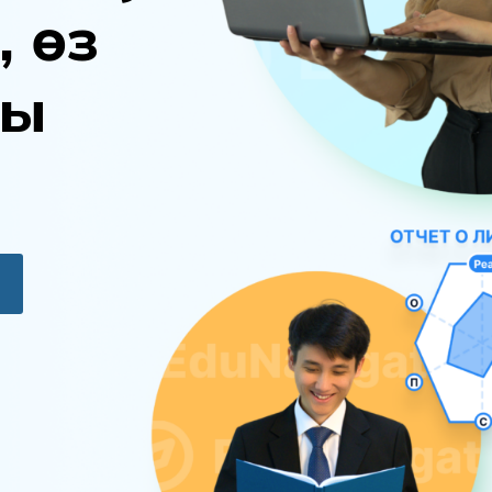
,
ө
з
ы