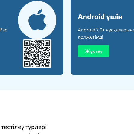
Android үшін
iPad
Android 7.0+ нұсқаларын
қолжетімді
Жүктеу
тестілеу түрлері