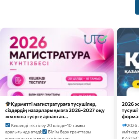
метті магистратураға түсушілер,
2026 жылғы 26
рдің назарларыңызға 2026-2027 оқу
түсуші үміткер
а түсуге арналған…
форматтағы…
нді тестілеу 20 шілде-10 тамыз
2026 жылғы 26 
ында өтеді;
Білім беру гранттары
үміткерлер үшін 
сына қатысуға өтініштер…
ҚАЗТЕСТ сертифик