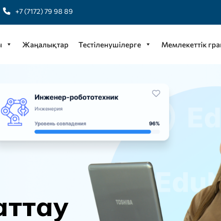
+7 (7172) 79 98 89
ы
Жаңалықтар
Тестіленушілерге
Мемлекеттік гра
а
т
т
а
у