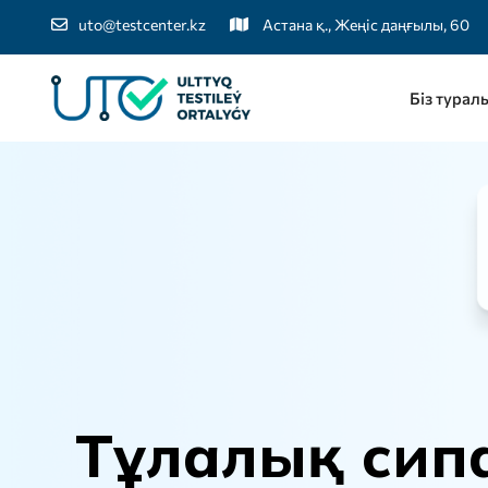
uto@testcenter.kz
Астана қ., Жеңіс даңғылы, 60
Біз турал
Т
ұ
л
а
л
ы
қ
с
и
п