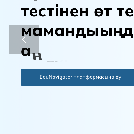
т
е
с
т
і
н
е
н
ө
т
т
е
м
а
м
а
н
д
ы
ы
ң
д
а
н
ы
қ
т
а
EduNavigator платформасына өту