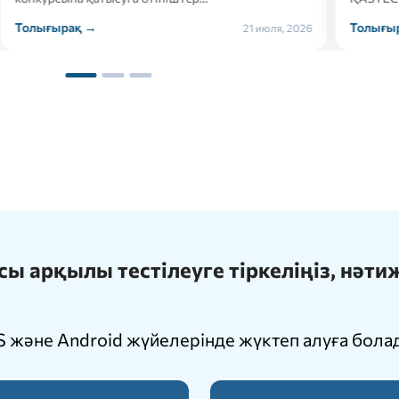
ырақ →
Толығырақ →
21 июля, 2026
 арқылы тестілеуге тіркеліңіз, нәт
 және Android жүйелерінде жүктеп алуға бола