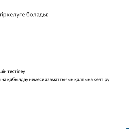
 тіркелуге болады:
ін тестілеу
на қабылдау немесе азаматтығын қалпына келтіру