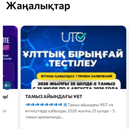
Жаңалықтар
ТАМЫЗ АЙЫНДАҒЫ ҰБТ
Құр
сізде
Тамыз айындағы ҰБТ-ға
жылын
өтініштерді қабылдау 2026 жылғы 25 шілде – 5
Кеше
тамыз аралығында…
аралығ
конкур