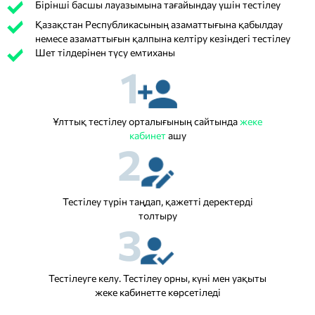
Бірінші басшы лауазымына тағайындау үшін тестілеу
Қазақстан Республикасының азаматтығына қабылдау
немесе азаматтығын қалпына келтіру кезіндегі тестілеу
Шет тілдерінен түсу емтиханы
1
Ұлттық тестілеу орталығының сайтында
жеке
кабинет
ашу
2
Тестілеу түрін таңдап, қажетті деректерді
толтыру
3
Тестілеуге келу. Тестілеу орны, күні мен уақыты
жеке кабинетте көрсетіледі