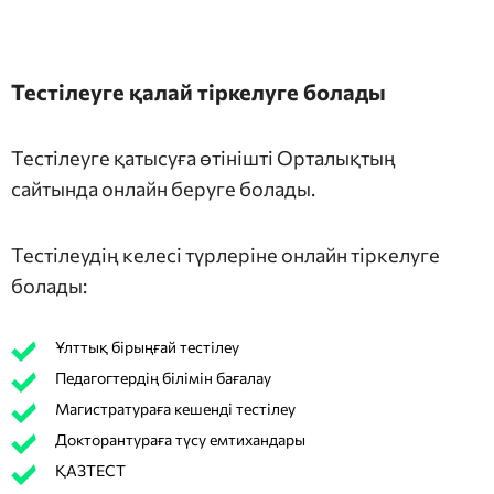
Тестілеуге қалай тіркелуге болады
Тестілеуге қатысуға өтінішті Орталықтың
сайтында онлайн беруге болады.
Тестілеудің келесі түрлеріне онлайн тіркелуге
болады:
Ұлттық бірыңғай тестілеу
Педагогтердің білімін бағалау
Магистратураға кешенді тестілеу
Докторантураға түсу емтихандары
ҚАЗТЕСТ