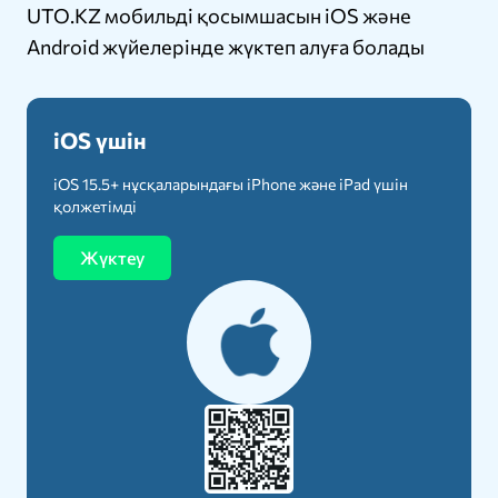
UTO.KZ мобильді қосымшасын iOS және
Android жүйелерінде жүктеп алуға болады
iOS үшін
iOS 15.5+ нұсқаларындағы iPhone және iPad үшін
қолжетімді
Жүктеу