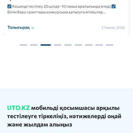
Кешенді тестілеу 20 шілде-10 тамыз аралығында өтеді;
Білім беру гранттары конкурсына қатысуға өтініштер…
Толығырақ →
21 июля, 2026
UTO.KZ
мобильді қосымшасы арқылы
тестілеуге тіркеліңіз, нәтижелерді оңай
және жылдам алыңыз