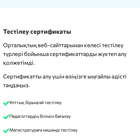
Тестілеу сертификаты
Орталықтың веб-сайттарынан келесі тестілеу
түрлері бойынша сертификаттарды жүктеп алу
қолжетімді.
Сертификатты алу үшін өзіңізге ыңғайлы әдісті
таңдаңыз.
Ұлттық бірыңғай тестілеу
Педагогтердің білімін бағалау
Магистратураға кешенді тестілеу