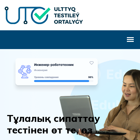
Т
ұ
л
а
л
ы
қ
с
и
п
а
т
т
а
у
т
е
с
т
і
н
е
н
ө
т
т
е
,
ө
з