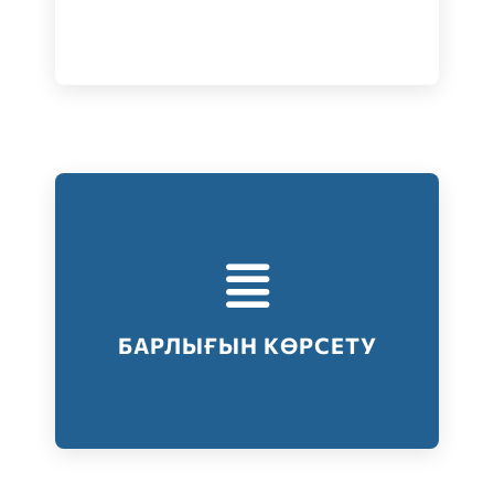
Тестілеудің барлық түрлері
Барлығын көрсету
БАРЛЫҒЫН КӨРСЕТУ