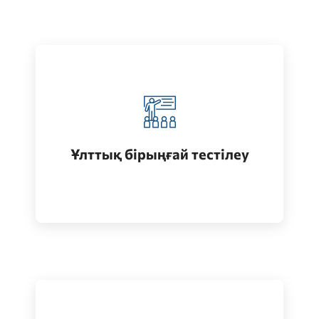
Қазақстанда жоғары білім алу
(бакалавриат)
Ұлттық бірыңғай тестілеу
Өту