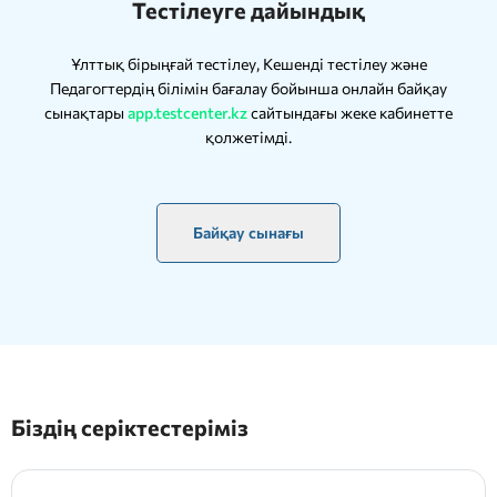
Тестілеуге дайындық
Ұлттық бірыңғай тестілеу, Кешенді тестілеу және
Педагогтердің білімін бағалау бойынша онлайн байқау
сынақтары
app.testcenter.kz
сайтындағы жеке кабинетте
қолжетімді.
Байқау сынағы
Біздің серіктестеріміз