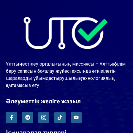
Ұлттық тестілеу орталығының миссиясы – Ұлттық білім
беру сапасын бағалау жүйесі аясында өткізілетін
шараларды ұйымдастырушылық-технологиялық
қамтамасыз ету.
Әлеуметтік желіге жазыл
Іс-шаралар түрлері