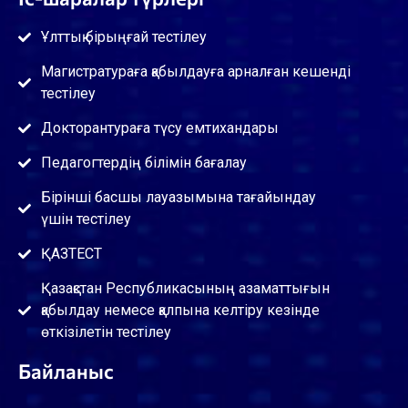
Ұлттық бірыңғай тестілеу
Магистратураға қабылдауға арналған кешенді
тестілеу
Докторантураға түсу емтихандары
Педагогтердің білімін бағалау
Бірінші басшы лауазымына тағайындау
үшін тестілеу
ҚАЗТЕСТ
Қазақстан Республикасының азаматтығын
қабылдау немесе қалпына келтіру кезінде
өткізілетін тестілеу
Байланыс