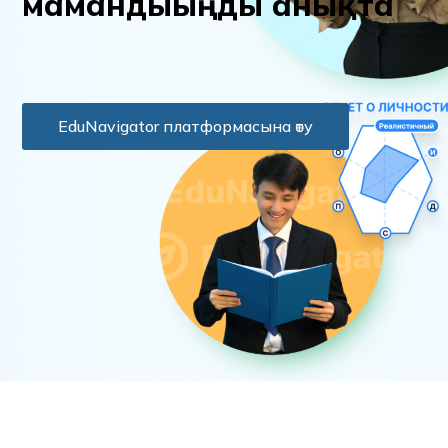
м
а
м
а
н
д
ы
ы
ң
д
ы
а
н
ы
қ
т
а
EduNavigator платформасына өту