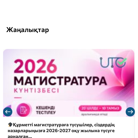
Жаңалықтар
Құрметті магистратураға түсушілер, сіздердің
назарларыңызға 2026-2027 оқу жылына түсуге
арналған…