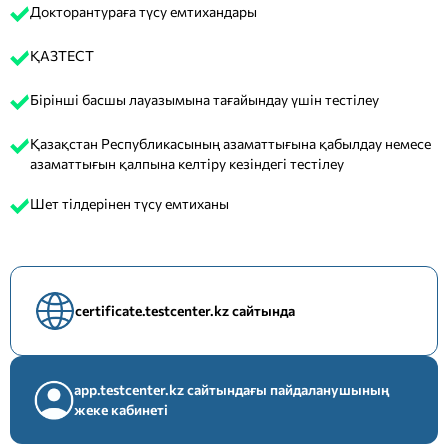
Докторантураға түсу емтихандары
ҚАЗТЕСТ
Бірінші басшы лауазымына тағайындау үшін тестілеу
Қазақстан Республикасының азаматтығына қабылдау немесе
азаматтығын қалпына келтіру кезіндегі тестілеу
Шет тілдерінен түсу емтиханы
certificate.testcenter.kz сайтында
app.testcenter.kz сайтындағы пайдаланушының
жеке кабинеті