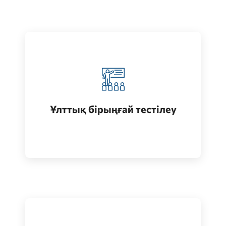
Қазақстанда жоғары білім алу
(бакалавриат)
Ұлттық бірыңғай тестілеу
Өту