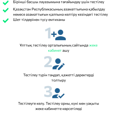
Бірінші басшы лауазымына тағайындау үшін тестілеу
Қазақстан Республикасының азаматтығына қабылдау
немесе азаматтығын қалпына келтіру кезіндегі тестілеу
Шет тілдерінен түсу емтиханы
1
Ұлттық тестілеу орталығының сайтында
жеке
кабинет
ашу
2
Тестілеу түрін таңдап, қажетті деректерді
толтыру
3
Тестілеуге келу. Тестілеу орны, күні мен уақыты
жеке кабинетте көрсетіледі