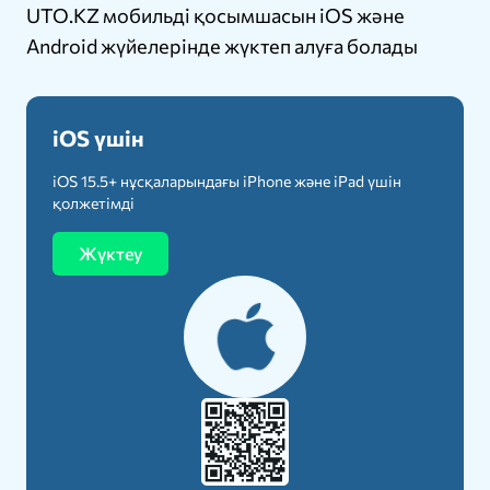
UTO.KZ мобильді қосымшасын iOS және
Android жүйелерінде жүктеп алуға болады
iOS үшін
iOS 15.5+ нұсқаларындағы iPhone және iPad үшін
қолжетімді
Жүктеу