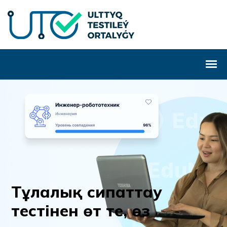
Т
ұ
л
а
л
ы
қ
с
и
п
а
т
т
а
у
т
е
с
т
і
н
е
н
ө
т
т
е
,
ө
з