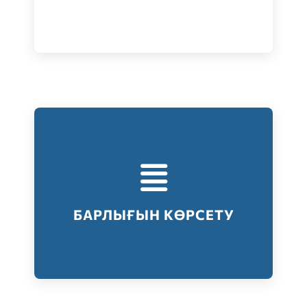
Тестілеудің барлық түрлері
Барлығын көрсету
БАРЛЫҒЫН КӨРСЕТУ