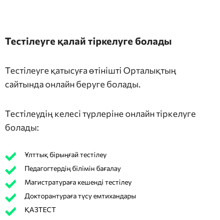
Тестілеуге қалай тіркелуге болады
Тестілеуге қатысуға өтінішті Орталықтың
сайтында онлайн беруге болады.
Тестілеудің келесі түрлеріне онлайн тіркелуге
болады:
Ұлттық бірыңғай тестілеу
Педагогтердің білімін бағалау
Магистратураға кешенді тестілеу
Докторантураға түсу емтихандары
ҚАЗТЕСТ