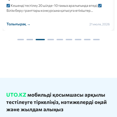
Кешенді тестілеу 20 шілде-10 тамыз аралығында өтеді;
Білім беру гранттары конкурсына қатысуға өтініштер…
Толығырақ →
21 июля, 2026
UTO.KZ
мобильді қосымшасы арқылы
тестілеуге тіркеліңіз, нәтижелерді оңай
және жылдам алыңыз