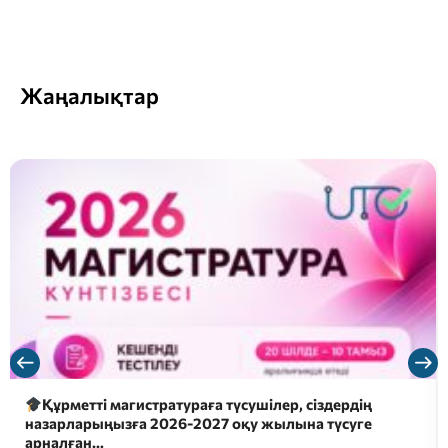
Жаңалықтар
Құрметті магистратураға түсушілер, сіздердің
назарларыңызға 2026-2027 оқу жылына түсуге
арналған…