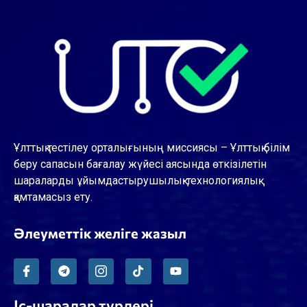
Ұлттық тестілеу орталығының миссиясы – Ұлттық білім
беру сапасын бағалау жүйесі аясында өткізілетін
шараларды ұйымдастырушылық-технологиялық
қамтамасыз ету.
Әлеуметтік желіге жазыл
Іс-шаралар түрлері