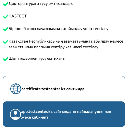
Докторантураға түсу емтихандары
ҚАЗТЕСТ
Бірінші басшы лауазымына тағайындау үшін тестілеу
Қазақстан Республикасының азаматтығына қабылдау немесе
азаматтығын қалпына келтіру кезіндегі тестілеу
Шет тілдерінен түсу емтиханы
certificate.testcenter.kz сайтында
app.testcenter.kz сайтындағы пайдаланушының
жеке кабинеті