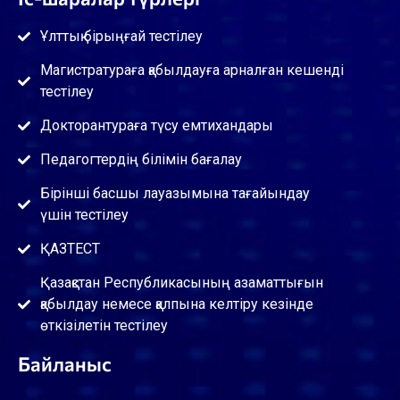
Ұлттық бірыңғай тестілеу
Магистратураға қабылдауға арналған кешенді
тестілеу
Докторантураға түсу емтихандары
Педагогтердің білімін бағалау
Бірінші басшы лауазымына тағайындау
үшін тестілеу
ҚАЗТЕСТ
Қазақстан Республикасының азаматтығын
қабылдау немесе қалпына келтіру кезінде
өткізілетін тестілеу
Байланыс