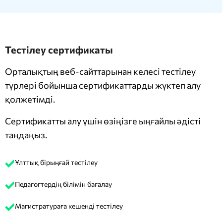
Тестілеу сертификаты
Орталықтың веб-сайттарынан келесі тестілеу
түрлері бойынша сертификаттарды жүктеп алу
қолжетімді.
Сертификатты алу үшін өзіңізге ыңғайлы әдісті
таңдаңыз.
Ұлттық бірыңғай тестілеу
Педагогтердің білімін бағалау
Магистратураға кешенді тестілеу