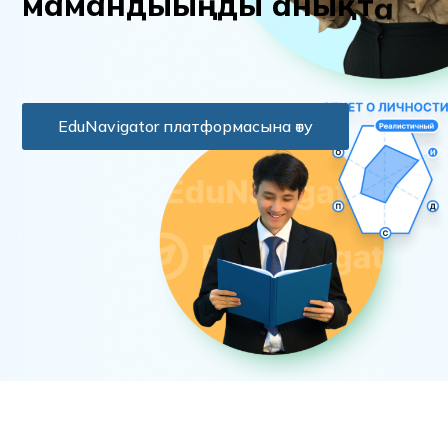
м
а
м
а
н
д
ы
ы
ң
д
ы
а
н
ы
қ
т
а
EduNavigator платформасына өту