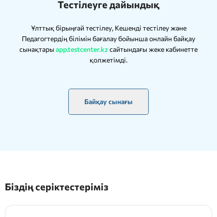
Тестілеуге дайындық
Ұлттық бірыңғай тестілеу, Кешенді тестілеу және
Педагогтердің білімін бағалау бойынша онлайн байқау
сынақтары
app.testcenter.kz
сайтындағы жеке кабинетте
қолжетімді.
Байқау сынағы
Біздің серіктестеріміз