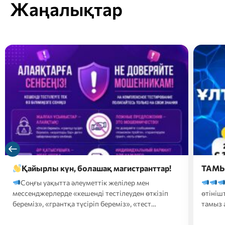
Жаңалықтар
ТАМЫЗ АЙЫНДАҒЫ ҰБТ
Құр
сізде
Тамыз айындағы ҰБТ-ға
жылын
өтініштерді қабылдау 2026 жылғы 25 шілде – 5
Кеше
тамыз аралығында…
аралығ
конкур