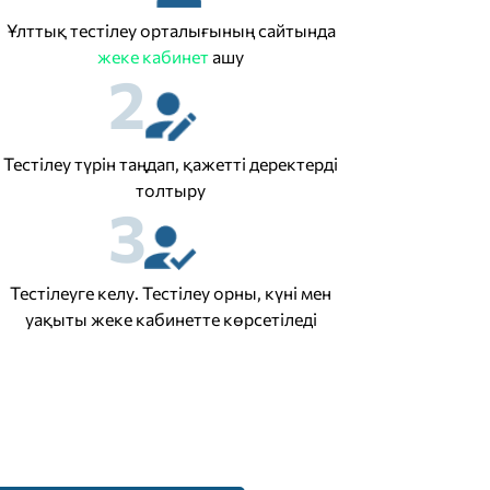
Ұлттық тестілеу орталығының сайтында
жеке кабинет
ашу
2
Тестілеу түрін таңдап, қажетті деректерді
толтыру
3
Тестілеуге келу. Тестілеу орны, күні мен
уақыты жеке кабинетте көрсетіледі