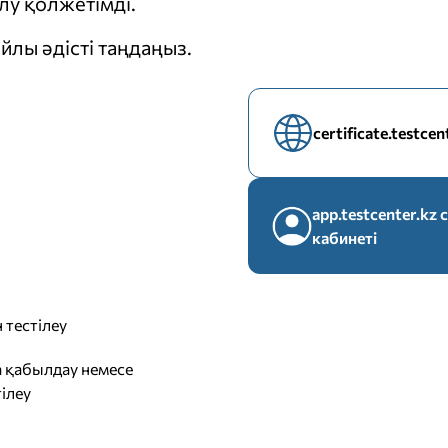
у қолжетімді.
йлы әдісті таңдаңыз.
certificate.testce
app.testcenter.k
кабинеті
 тестілеу
 қабылдау немесе
ілеу