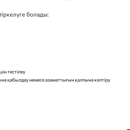
 тіркелуге болады:
ін тестілеу
на қабылдау немесе азаматтығын қалпына келтіру