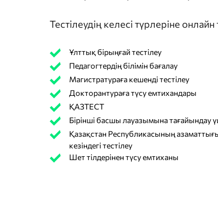
Тестілеудің келесі түрлеріне онлайн
Ұлттық бірыңғай тестілеу
Педагогтердің білімін бағалау
Магистратураға кешенді тестілеу
Докторантураға түсу емтихандары
ҚАЗТЕСТ
Бірінші басшы лауазымына тағайындау үш
Қазақстан Республикасының азаматтығы
кезіндегі тестілеу
Шет тілдерінен түсу емтиханы