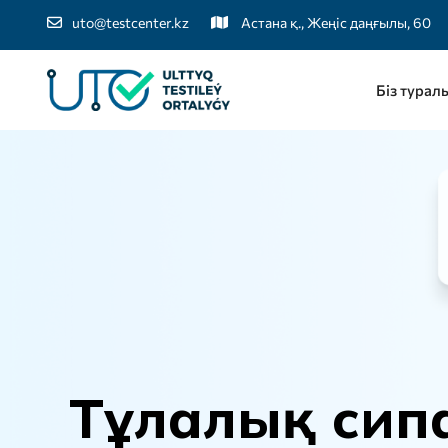
uto@testcenter.kz
Астана қ., Жеңіс даңғылы, 60
Біз турал
Т
ұ
л
а
л
ы
қ
с
и
п