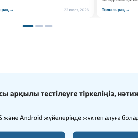
ырақ →
Толығырақ →
21 июля, 2026
 арқылы тестілеуге тіркеліңіз, нәт
 және Android жүйелерінде жүктеп алуға бола