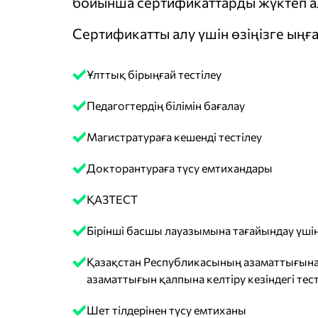
бойынша сертификаттарды жүктеп ал
Сертификатты алу үшін өзіңізге ыңға
Ұлттық бірыңғай тестілеу
Педагогтердің білімін бағалау
Магистратураға кешенді тестілеу
Докторантураға түсу емтихандары
ҚАЗТЕСТ
Бірінші басшы лауазымына тағайындау үшін
Қазақстан Республикасының азаматтығына
азаматтығын қалпына келтіру кезіндегі тест
Шет тілдерінен түсу емтиханы