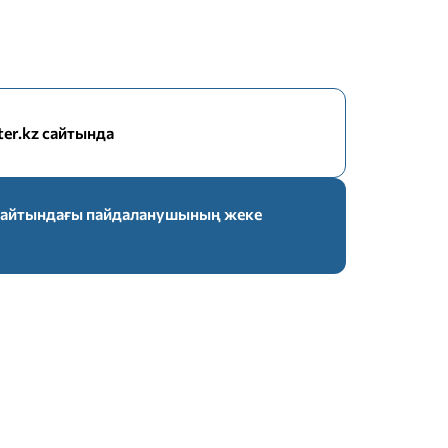
nter.kz сайтында
z сайтындағы пайдаланушының жеке