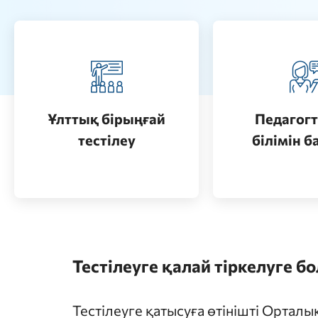
Педагогт
Қазақстанда жоғары білім
аттестац
алу (бакалавриат)
кезеңдерін
Ұлттық бірыңғай
Педагогт
Өту
тестілеу
білімін б
Өту
Тестілеуге қалай тіркелуге б
Тестілеуге қатысуға өтінішті Ортал