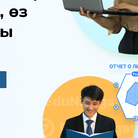
,
ө
з
ы