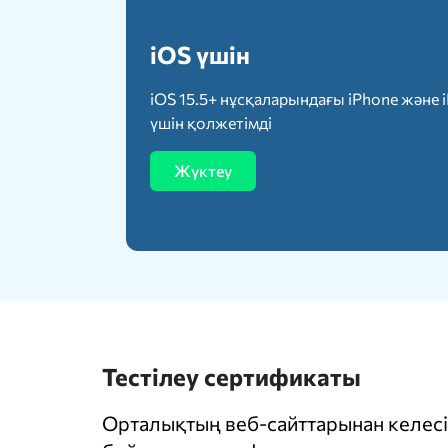
iOS үшін
iOS 15.5+ нұсқаларындағы iPhone және 
үшін қолжетімді
Жүктеу
Тестілеу сертификаты
Орталықтың веб-сайттарынан келесі 