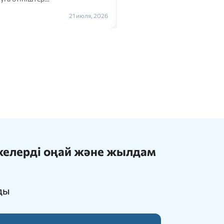
Толығырақ →
21 июля, 2026
ижелерді оңай және жылдам
ды