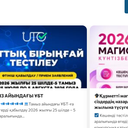
метті магистратураға түсушілер,
2026 жылғы 26
рдің назарларыңызға 2026-2027 оқу
түсуші үміткер
а түсуге арналған…
форматтағы…
нді тестілеу 20 шілде-10 тамыз
2026 жылғы 26 
ында өтеді;
Білім беру гранттары
үміткерлер үшін 
сына қатысуға өтініштер…
ҚАЗТЕСТ сертифик