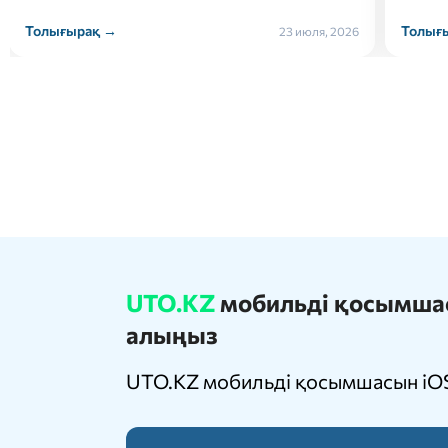
Толығырақ →
Толығ
22 июля, 2026
UTO.KZ
мобильді қосымшасы
алыңыз
UTO.KZ мобильді қосымшасын iOS