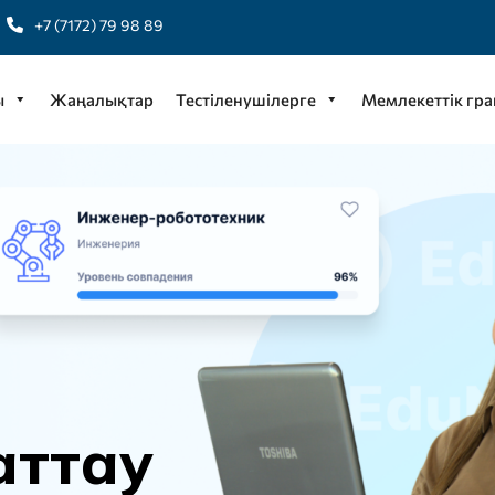
+7 (7172) 79 98 89
ы
Жаңалықтар
Тестіленушілерге
Мемлекеттік гра
а
т
т
а
у