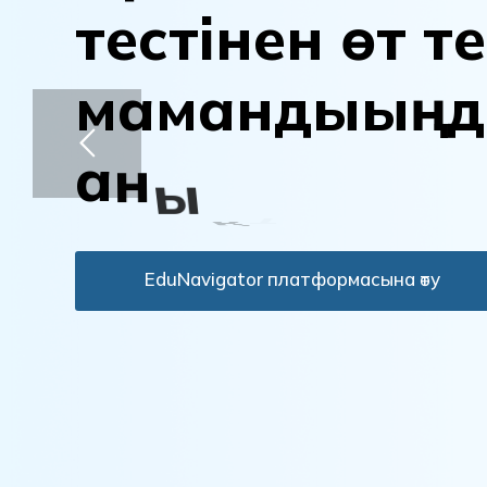
т
е
с
т
і
н
е
н
ө
т
т
е
м
а
м
а
н
д
ы
ы
ң
д
а
н
ы
қ
т
а
EduNavigator платформасына өту