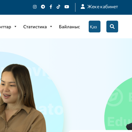
Жеке кабинет
нттар
Статистика
Байланыс