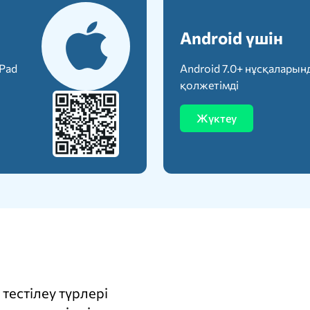
Android үшін
iPad
Android 7.0+ нұсқаларын
қолжетімді
Жүктеу
тестілеу түрлері