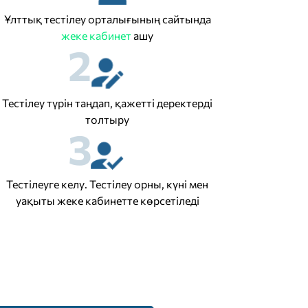
Ұлттық тестілеу орталығының сайтында
жеке кабинет
ашу
2
Тестілеу түрін таңдап, қажетті деректерді
толтыру
3
Тестілеуге келу. Тестілеу орны, күні мен
уақыты жеке кабинетте көрсетіледі