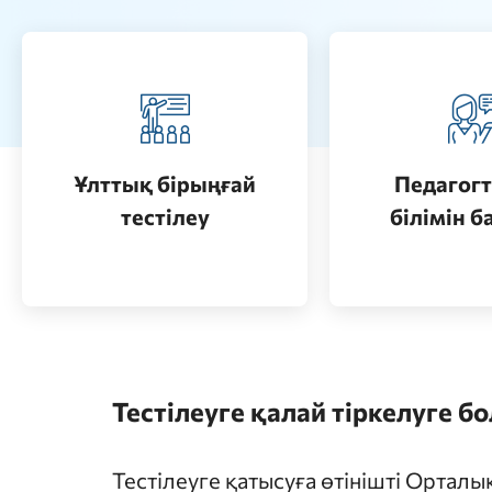
Педагогт
Қазақстанда жоғары білім
аттестац
алу (бакалавриат)
кезеңдерін
Ұлттық бірыңғай
Педагогт
Өту
тестілеу
білімін б
Өту
Тестілеуге қалай тіркелуге б
Тестілеуге қатысуға өтінішті Ортал