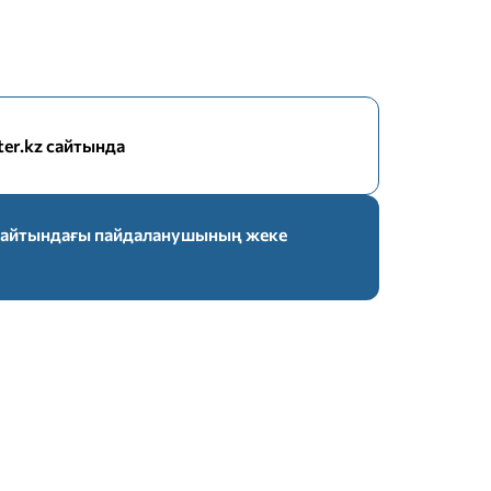
nter.kz сайтында
z сайтындағы пайдаланушының жеке