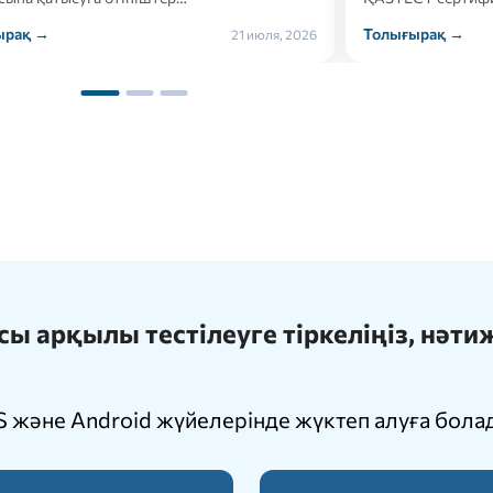
ырақ →
Толығырақ →
21 июля, 2026
 арқылы тестілеуге тіркеліңіз, нәт
 және Android жүйелерінде жүктеп алуға бола