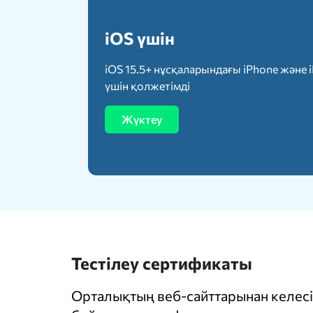
iOS үшін
iOS 15.5+ нұсқаларындағы iPhone және 
үшін қолжетімді
Жүктеу
Тестілеу сертификаты
Орталықтың веб-сайттарынан келесі 