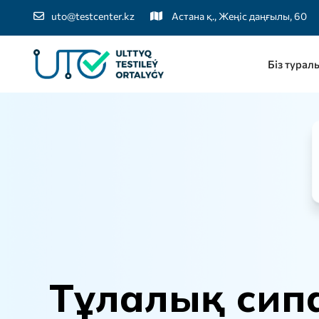
uto@testcenter.kz
Астана қ., Жеңіс даңғылы, 60
Біз турал
Т
ұ
л
а
л
ы
қ
с
и
п