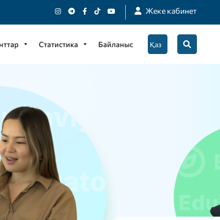
Жеке кабинет
нттар
Статистика
Байланыс