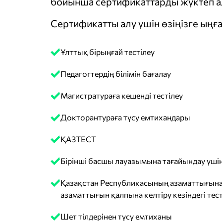
бойынша сертификаттарды жүктеп ал
Сертификатты алу үшін өзіңізге ыңға
Ұлттық бірыңғай тестілеу
Педагогтердің білімін бағалау
Магистратураға кешенді тестілеу
Докторантураға түсу емтихандары
ҚАЗТЕСТ
Бірінші басшы лауазымына тағайындау үшін
Қазақстан Республикасының азаматтығына
азаматтығын қалпына келтіру кезіндегі тест
Шет тілдерінен түсу емтиханы