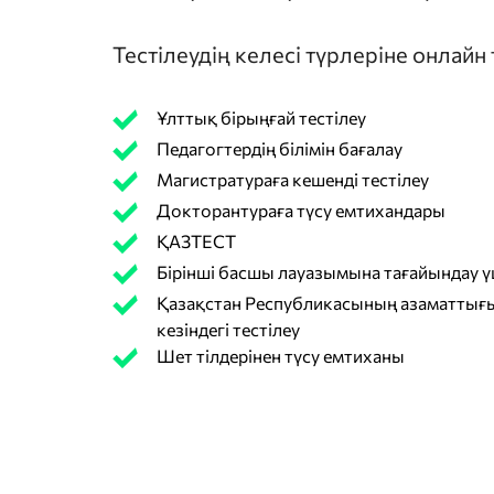
Тестілеудің келесі түрлеріне онлайн
Ұлттық бірыңғай тестілеу
Педагогтердің білімін бағалау
Магистратураға кешенді тестілеу
Докторантураға түсу емтихандары
ҚАЗТЕСТ
Бірінші басшы лауазымына тағайындау үш
Қазақстан Республикасының азаматтығы
кезіндегі тестілеу
Шет тілдерінен түсу емтиханы