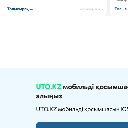
Толығырақ →
Толығ
21 июля, 2026
UTO.KZ
мобильді қосымшасы
алыңыз
UTO.KZ мобильді қосымшасын iOS