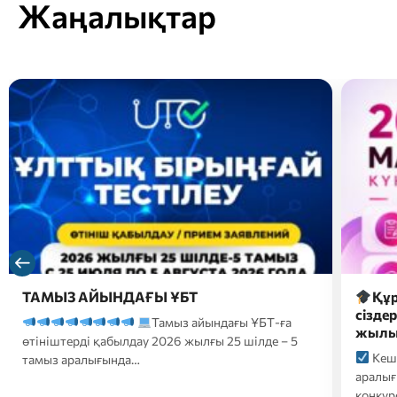
Жаңалықтар
Құрметті магистратураға түсушілер,
2026 
сіздердің назарларыңызға 2026-2027 оқу
түсуш
жылына түсуге арналған…
форм
Кешенді тестілеу 20 шілде-10 тамыз
2026
аралығында өтеді;
Білім беру гранттары
үмітке
конкурсына қатысуға өтініштер…
ҚАЗТЕС