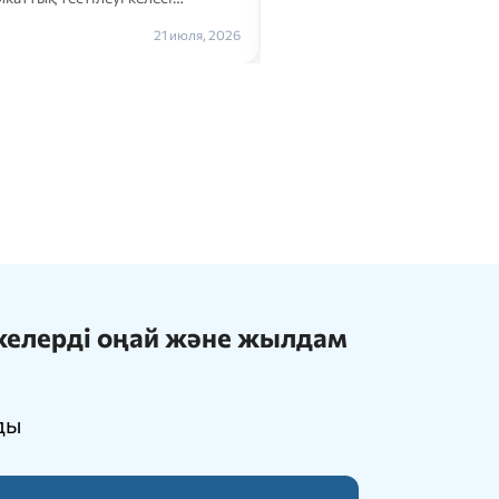
Толығырақ →
21 июля, 2026
ижелерді оңай және жылдам
ды