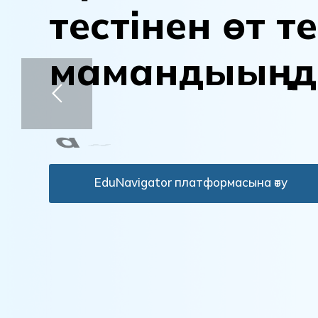
т
е
с
т
і
н
е
н
ө
т
т
е
м
а
м
а
н
д
ы
ы
ң
д
а
н
ы
қ
т
а
EduNavigator платформасына өту