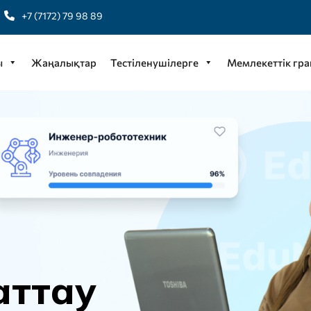
+7 (7172) 79 98 89
ы
Жаңалықтар
Тестіленушілерге
Мемлекеттік гра
а
т
т
а
у