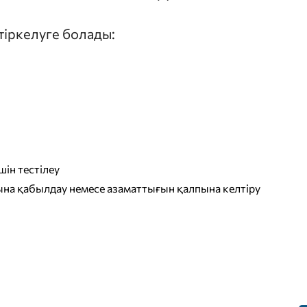
 тіркелуге болады:
ін тестілеу
на қабылдау немесе азаматтығын қалпына келтіру