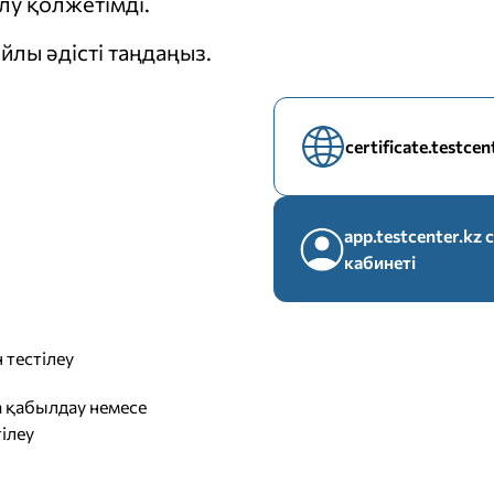
у қолжетімді.
йлы әдісті таңдаңыз.
certificate.testce
app.testcenter.k
кабинеті
 тестілеу
 қабылдау немесе
ілеу