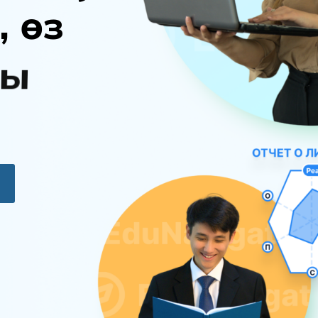
,
ө
з
ы