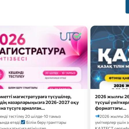
жылғы 26 шілдеде докторантураға
Сәлем, бола
і үміткерлер үшін электронды
Болашақ мама
аттағы…
ба?
Онда eduna
 жылғы 26 шілдеде докторантураға түсуші
кәсіби бағдарлау т
рлер үшін электронды форматтағы
Т сертификаттық тестілеуі келесі…