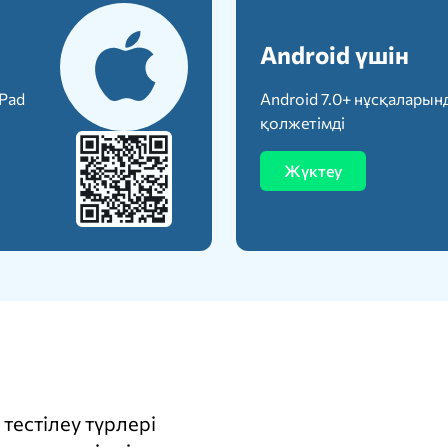
Android үшін
iPad
Android 7.0+ нұсқаларын
қолжетімді
Жүктеу
тестілеу түрлері