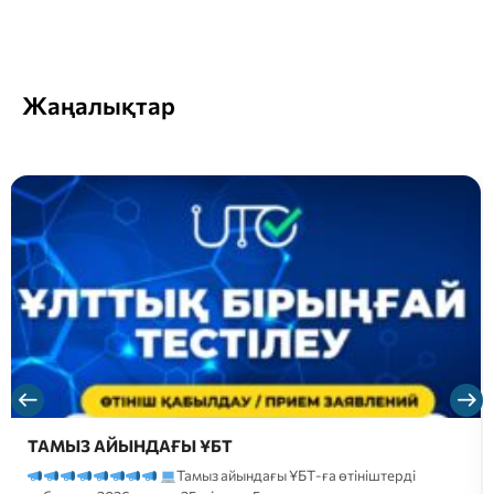
Жаңалықтар
ТАМЫЗ АЙЫНДАҒЫ ҰБТ
Тамыз айындағы ҰБТ-ға өтініштерді