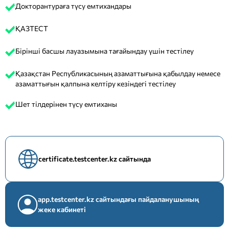
Докторантураға түсу емтихандары
ҚАЗТЕСТ
Бірінші басшы лауазымына тағайындау үшін тестілеу
Қазақстан Республикасының азаматтығына қабылдау немесе
азаматтығын қалпына келтіру кезіндегі тестілеу
Шет тілдерінен түсу емтиханы
certificate.testcenter.kz сайтында
app.testcenter.kz сайтындағы пайдаланушының
жеке кабинеті