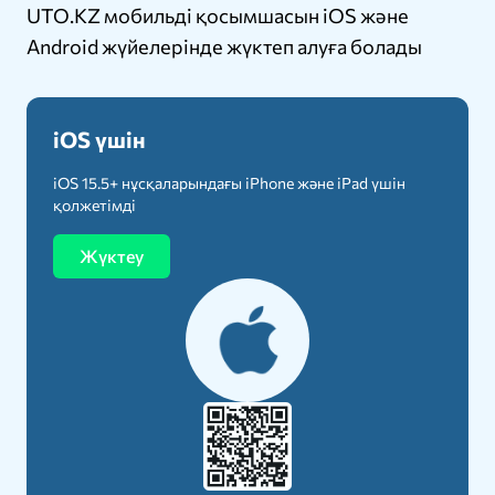
UTO.KZ мобильді қосымшасын iOS және
Android жүйелерінде жүктеп алуға болады
iOS үшін
iOS 15.5+ нұсқаларындағы iPhone және iPad үшін
қолжетімді
Жүктеу