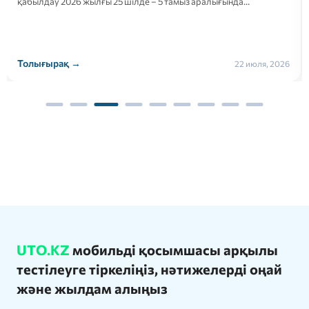
қабылдау 2026 жылғы 25 шілде – 5 тамыз аралығында…
Толығырақ →
22 июля, 2026
UTO.KZ
мобильді қосымшасы арқылы
тестілеуге тіркеліңіз, нәтижелерді оңай
және жылдам алыңыз