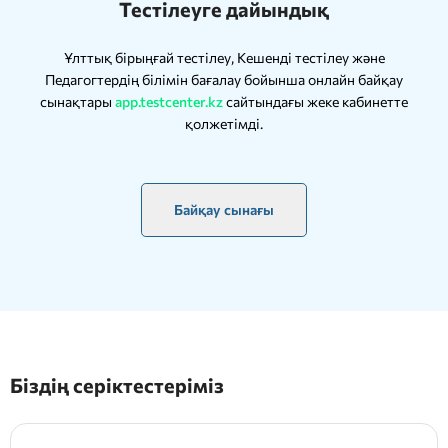
Тестілеуге дайындық
Ұлттық бірыңғай тестілеу, Кешенді тестілеу және
Педагогтердің білімін бағалау бойынша онлайн байқау
сынақтары
app.testcenter.kz
сайтындағы жеке кабинетте
қолжетімді.
Байқау сынағы
Біздің серіктестеріміз