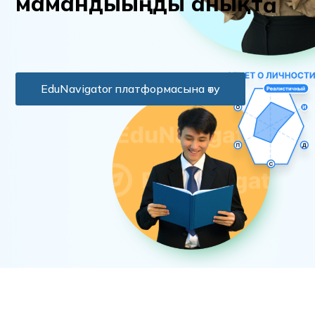
м
а
м
а
н
д
ы
ы
ң
д
ы
а
н
ы
қ
т
а
EduNavigator платформасына өту