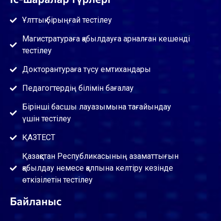
Ұлттық бірыңғай тестілеу
Магистратураға қабылдауға арналған кешенді
тестілеу
Докторантураға түсу емтихандары
Педагогтердің білімін бағалау
Бірінші басшы лауазымына тағайындау
үшін тестілеу
ҚАЗТЕСТ
Қазақстан Республикасының азаматтығын
қабылдау немесе қалпына келтіру кезінде
өткізілетін тестілеу
Байланыс