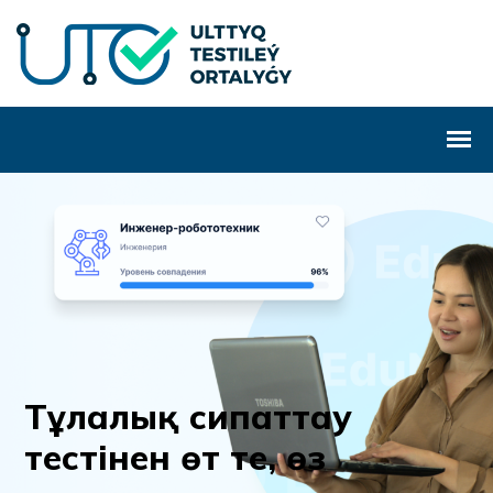
Т
ұ
л
а
л
ы
қ
с
и
п
а
т
т
а
у
т
е
с
т
і
н
е
н
ө
т
т
е
,
ө
з