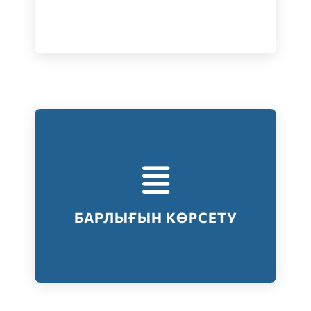
Тестілеудің барлық түрлері
Барлығын көрсету
БАРЛЫҒЫН КӨРСЕТУ