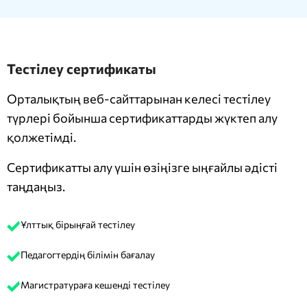
Тестілеу сертификаты
Орталықтың веб-сайттарынан келесі тестілеу
түрлері бойынша сертификаттарды жүктеп алу
қолжетімді.
Сертификатты алу үшін өзіңізге ыңғайлы әдісті
таңдаңыз.
Ұлттық бірыңғай тестілеу
Педагогтердің білімін бағалау
Магистратураға кешенді тестілеу