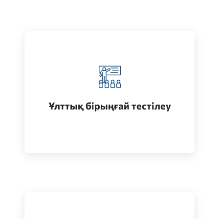
Қазақстанда жоғары білім алу
(бакалавриат)
Ұлттық бірыңғай тестілеу
Өту