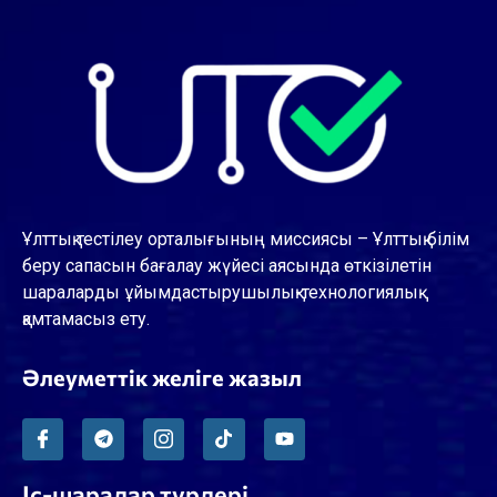
Ұлттық тестілеу орталығының миссиясы – Ұлттық білім
беру сапасын бағалау жүйесі аясында өткізілетін
шараларды ұйымдастырушылық-технологиялық
қамтамасыз ету.
Әлеуметтік желіге жазыл
Іс-шаралар түрлері