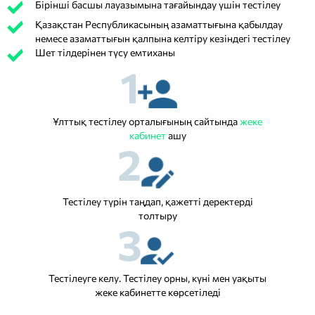
Бірінші басшы лауазымына тағайындау үшін тестілеу
Қазақстан Республикасының азаматтығына қабылдау
немесе азаматтығын қалпына келтіру кезіндегі тестілеу
Шет тілдерінен түсу емтиханы
1
Ұлттық тестілеу орталығының сайтында
жеке
кабинет
ашу
2
Тестілеу түрін таңдап, қажетті деректерді
толтыру
3
Тестілеуге келу. Тестілеу орны, күні мен уақыты
жеке кабинетте көрсетіледі