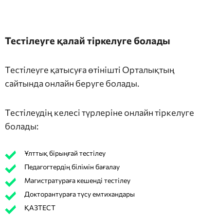
Тестілеуге қалай тіркелуге болады
Тестілеуге қатысуға өтінішті Орталықтың
сайтында онлайн беруге болады.
Тестілеудің келесі түрлеріне онлайн тіркелуге
болады:
Ұлттық бірыңғай тестілеу
Педагогтердің білімін бағалау
Магистратураға кешенді тестілеу
Докторантураға түсу емтихандары
ҚАЗТЕСТ