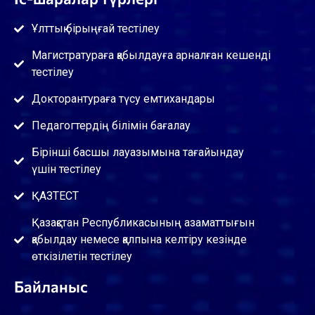
Ұлттық бірыңғай тестілеу
Магистратураға қабылдауға арналған кешенді
тестілеу
Докторантураға түсу емтихандары
Педагогтердің білімін бағалау
Бірінші басшы лауазымына тағайындау
үшін тестілеу
ҚАЗТЕСТ
Қазақстан Республикасының азаматтығын
қабылдау немесе қалпына келтіру кезінде
өткізілетін тестілеу
Байланыс