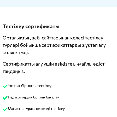
Тестілеу сертификаты
Орталықтың веб-сайттарынан келесі тестілеу
түрлері бойынша сертификаттарды жүктеп алу
қолжетімді.
Сертификатты алу үшін өзіңізге ыңғайлы әдісті
таңдаңыз.
Ұлттық бірыңғай тестілеу
Педагогтердің білімін бағалау
Магистратураға кешенді тестілеу