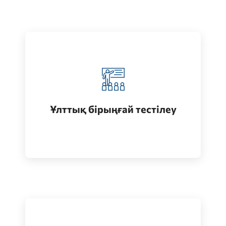
Қазақстанда жоғары білім алу
(бакалавриат)
Ұлттық бірыңғай тестілеу
Өту