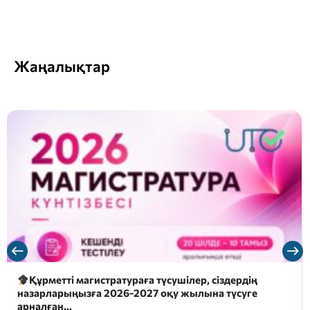
Жаңалықтар
2026 жылғы 26 шілдеде докторантураға түсуші
үміткерлер үшін электронды форматтағы…