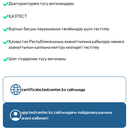
Докторантураға түсу емтихандары
ҚАЗТЕСТ
Бірінші басшы лауазымына тағайындау үшін тестілеу
Қазақстан Республикасының азаматтығына қабылдау немесе
азаматтығын қалпына келтіру кезіндегі тестілеу
Шет тілдерінен түсу емтиханы
certificate.testcenter.kz сайтында
app.testcenter.kz сайтындағы пайдаланушының
жеке кабинеті