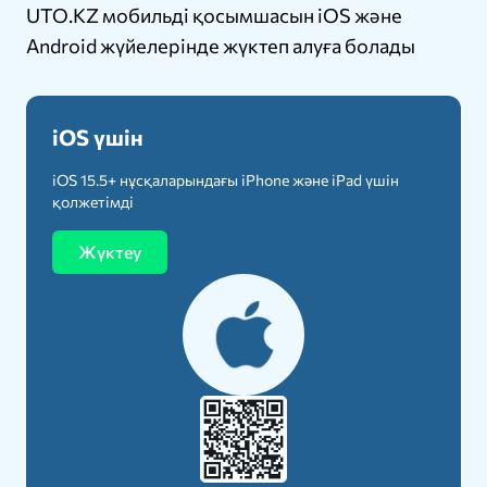
UTO.KZ мобильді қосымшасын iOS және
Android жүйелерінде жүктеп алуға болады
iOS үшін
iOS 15.5+ нұсқаларындағы iPhone және iPad үшін
қолжетімді
Жүктеу