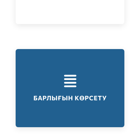
Тестілеудің барлық түрлері
Барлығын көрсету
БАРЛЫҒЫН КӨРСЕТУ