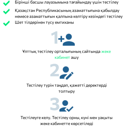
Бірінші басшы лауазымына тағайындау үшін тестілеу
Қазақстан Республикасының азаматтығына қабылдау
немесе азаматтығын қалпына келтіру кезіндегі тестілеу
Шет тілдерінен түсу емтиханы
1
Ұлттық тестілеу орталығының сайтында
жеке
кабинет
ашу
2
Тестілеу түрін таңдап, қажетті деректерді
толтыру
3
Тестілеуге келу. Тестілеу орны, күні мен уақыты
жеке кабинетте көрсетіледі