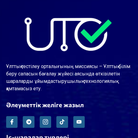
Ұлттық тестілеу орталығының миссиясы – Ұлттық білім
беру сапасын бағалау жүйесі аясында өткізілетін
шараларды ұйымдастырушылық-технологиялық
қамтамасыз ету.
Әлеуметтік желіге жазыл
Іс-шаралар түрлері