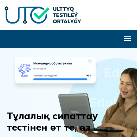
Т
ұ
л
а
л
ы
қ
с
и
п
а
т
т
а
у
т
е
с
т
і
н
е
н
ө
т
т
е
,
ө
з