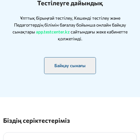
Тестілеуге дайындық
Ұлттық бірыңғай тестілеу, Кешенді тестілеу және
Педагогтердің білімін бағалау бойынша онлайн байқау
сынақтары
app.testcenter.kz
сайтындағы жеке кабинетте
қолжетімді.
Байқау сынағы
Біздің серіктестеріміз