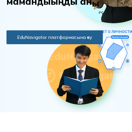
м
а
м
а
н
д
ы
ы
ң
д
ы
а
н
ы
қ
т
а
EduNavigator платформасына өту