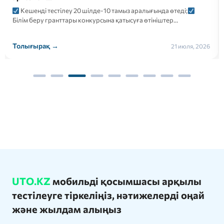
2026 жылғы 26 шілдеде докторантураға түсуші үміткерлер
үшін электронды форматтағы ҚАЗТЕСТ сертификаттық тестілеуі
келесі…
Толығырақ →
21 июля, 2026
UTO.KZ
мобильді қосымшасы арқылы
тестілеуге тіркеліңіз, нәтижелерді оңай
және жылдам алыңыз