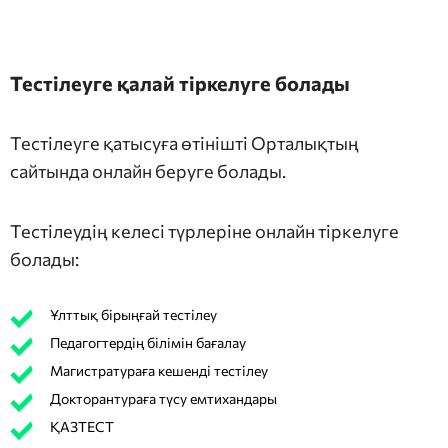
Тестілеуге қалай тіркелуге болады
Тестілеуге қатысуға өтінішті Орталықтың
сайтында онлайн беруге болады.
Тестілеудің келесі түрлеріне онлайн тіркелуге
болады:
Ұлттық бірыңғай тестілеу
Педагогтердің білімін бағалау
Магистратураға кешенді тестілеу
Докторантураға түсу емтихандары
ҚАЗТЕСТ