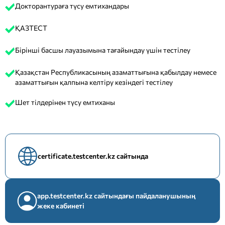
Докторантураға түсу емтихандары
ҚАЗТЕСТ
Бірінші басшы лауазымына тағайындау үшін тестілеу
Қазақстан Республикасының азаматтығына қабылдау немесе
азаматтығын қалпына келтіру кезіндегі тестілеу
Шет тілдерінен түсу емтиханы
certificate.testcenter.kz сайтында
app.testcenter.kz сайтындағы пайдаланушының
жеке кабинеті