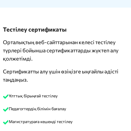
Тестілеу сертификаты
Орталықтың веб-сайттарынан келесі тестілеу
түрлері бойынша сертификаттарды жүктеп алу
қолжетімді.
Сертификатты алу үшін өзіңізге ыңғайлы әдісті
таңдаңыз.
Ұлттық бірыңғай тестілеу
Педагогтердің білімін бағалау
Магистратураға кешенді тестілеу