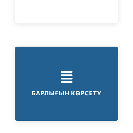
Тестілеудің барлық түрлері
Барлығын көрсету
БАРЛЫҒЫН КӨРСЕТУ