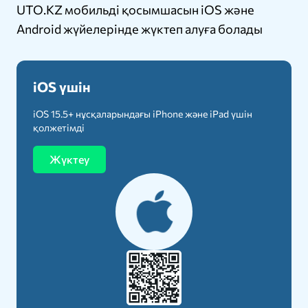
UTO.KZ мобильді қосымшасын iOS және
Android жүйелерінде жүктеп алуға болады
iOS үшін
iOS 15.5+ нұсқаларындағы iPhone және iPad үшін
қолжетімді
Жүктеу