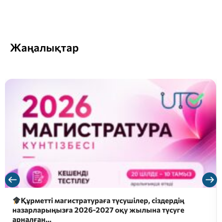
Жаңалықтар
Құрметті магистратураға түсушілер, сіздердің
назарларыңызға 2026-2027 оқу жылына түсуге
арналған…