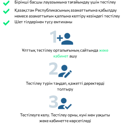
Бірінші басшы лауазымына тағайындау үшін тестілеу
Қазақстан Республикасының азаматтығына қабылдау
немесе азаматтығын қалпына келтіру кезіндегі тестілеу
Шет тілдерінен түсу емтиханы
1
Ұлттық тестілеу орталығының сайтында
жеке
кабинет
ашу
2
Тестілеу түрін таңдап, қажетті деректерді
толтыру
3
Тестілеуге келу. Тестілеу орны, күні мен уақыты
жеке кабинетте көрсетіледі