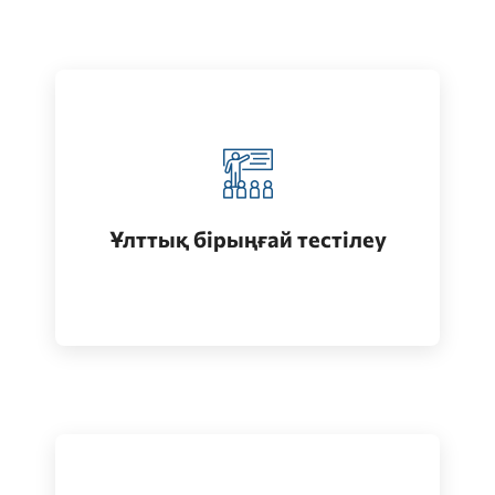
Қазақстанда жоғары білім алу
(бакалавриат)
Ұлттық бірыңғай тестілеу
Өту