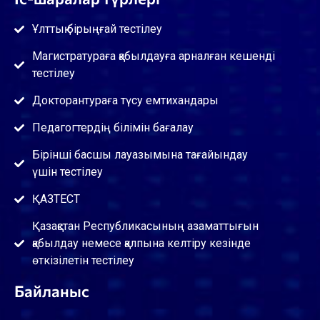
Ұлттық бірыңғай тестілеу
Магистратураға қабылдауға арналған кешенді
тестілеу
Докторантураға түсу емтихандары
Педагогтердің білімін бағалау
Бірінші басшы лауазымына тағайындау
үшін тестілеу
ҚАЗТЕСТ
Қазақстан Республикасының азаматтығын
қабылдау немесе қалпына келтіру кезінде
өткізілетін тестілеу
Байланыс