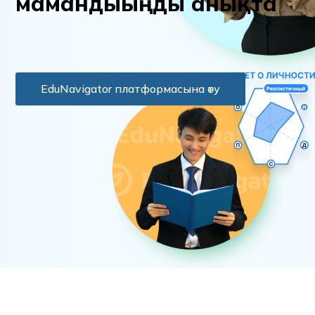
м
а
м
а
н
д
ы
ы
ң
д
ы
а
н
ы
қ
т
а
EduNavigator платформасына өту