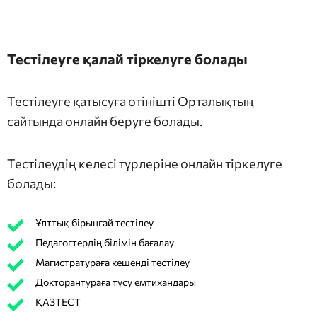
Тестілеуге қалай тіркелуге болады
Тестілеуге қатысуға өтінішті Орталықтың
сайтында онлайн беруге болады.
Тестілеудің келесі түрлеріне онлайн тіркелуге
болады:
Ұлттық бірыңғай тестілеу
Педагогтердің білімін бағалау
Магистратураға кешенді тестілеу
Докторантураға түсу емтихандары
ҚАЗТЕСТ