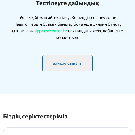
Тестілеуге дайындық
Ұлттық бірыңғай тестілеу, Кешенді тестілеу және
Педагогтердің білімін бағалау бойынша онлайн байқау
сынақтары
app.testcenter.kz
сайтындағы жеке кабинетте
қолжетімді.
Байқау сынағы
Біздің серіктестеріміз