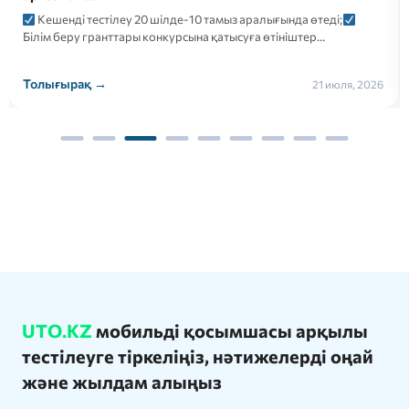
Кешенді тестілеу 20 шілде-10 тамыз аралығында өтеді;
Білім беру гранттары конкурсына қатысуға өтініштер…
Толығырақ →
21 июля, 2026
UTO.KZ
мобильді қосымшасы арқылы
тестілеуге тіркеліңіз, нәтижелерді оңай
және жылдам алыңыз