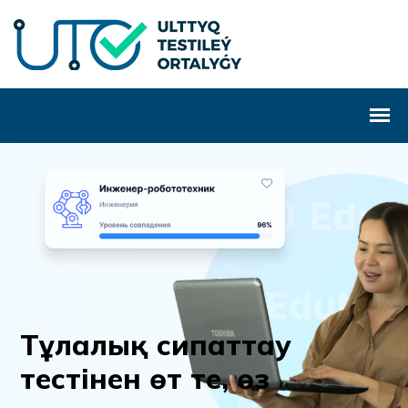
Т
ұ
л
а
л
ы
қ
с
и
п
а
т
т
а
у
т
е
с
т
і
н
е
н
ө
т
т
е
,
ө
з