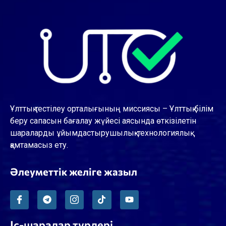
Ұлттық тестілеу орталығының миссиясы – Ұлттық білім
беру сапасын бағалау жүйесі аясында өткізілетін
шараларды ұйымдастырушылық-технологиялық
қамтамасыз ету.
Әлеуметтік желіге жазыл
Іс-шаралар түрлері