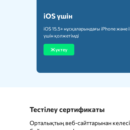
iOS үшін
iOS 15.5+ нұсқаларындағы iPhone және 
үшін қолжетімді
Жүктеу
Тестілеу сертификаты
Орталықтың веб-сайттарынан келесі 