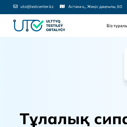
uto@testcenter.kz
Астана қ., Жеңіс даңғылы, 60
Біз турал
Т
ұ
л
а
л
ы
қ
с
и
п