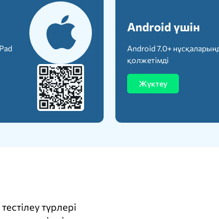
Android үшін
iPad
Android 7.0+ нұсқаларын
қолжетімді
Жүктеу
тестілеу түрлері