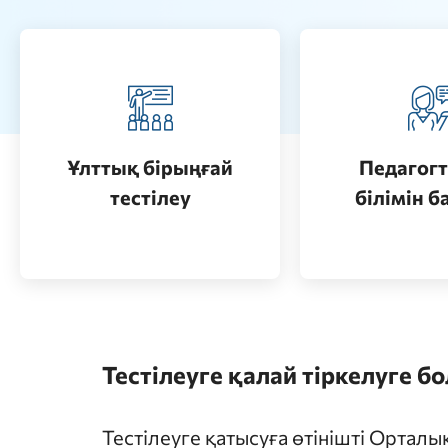
Педагогт
Қазақстанда жоғары білім
аттестац
алу (бакалавриат)
кезеңдерін
Ұлттық бірыңғай
Педагогт
Өту
тестілеу
білімін б
Өту
Тестілеуге қалай тіркелуге б
Тестілеуге қатысуға өтінішті Ортал