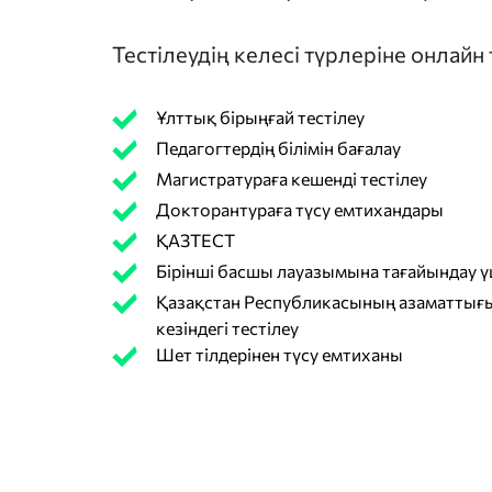
Тестілеудің келесі түрлеріне онлайн
Ұлттық бірыңғай тестілеу
Педагогтердің білімін бағалау
Магистратураға кешенді тестілеу
Докторантураға түсу емтихандары
ҚАЗТЕСТ
Бірінші басшы лауазымына тағайындау үш
Қазақстан Республикасының азаматтығы
кезіндегі тестілеу
Шет тілдерінен түсу емтиханы