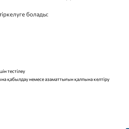
 тіркелуге болады:
ін тестілеу
на қабылдау немесе азаматтығын қалпына келтіру