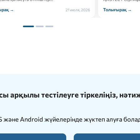
ырақ →
Толығырақ →
21 июля, 2026
 арқылы тестілеуге тіркеліңіз, нәт
 және Android жүйелерінде жүктеп алуға бола