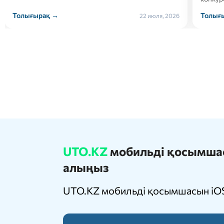
Толығырақ →
Толығ
21 июля, 2026
UTO.KZ
мобильді қосымшасы
алыңыз
UTO.KZ мобильді қосымшасын iOS