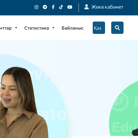
Жеке кабинет
нттар
Статистика
Байланыс