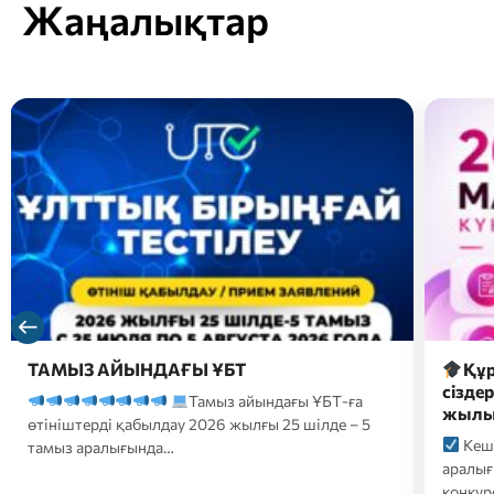
Жаңалықтар
Құрметті магистратураға түсушілер,
2026 
сіздердің назарларыңызға 2026-2027 оқу
түсуш
жылына түсуге арналған…
форм
Кешенді тестілеу 20 шілде-10 тамыз
2026
аралығында өтеді;
Білім беру гранттары
үмітке
конкурсына қатысуға өтініштер…
ҚАЗТЕС