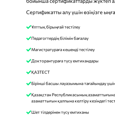
бойынша сертификаттарды жүктеп ал
Сертификатты алу үшін өзіңізге ыңға
Ұлттық бірыңғай тестілеу
Педагогтердің білімін бағалау
Магистратураға кешенді тестілеу
Докторантураға түсу емтихандары
ҚАЗТЕСТ
Бірінші басшы лауазымына тағайындау үшін
Қазақстан Республикасының азаматтығына
азаматтығын қалпына келтіру кезіндегі тест
Шет тілдерінен түсу емтиханы