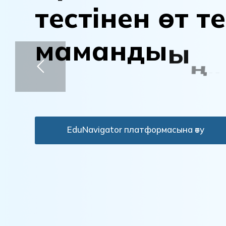
т
е
с
т
і
н
е
н
ө
т
т
е
м
а
м
а
н
д
ы
ы
ң
д
а
н
ы
қ
т
а
EduNavigator платформасына өту