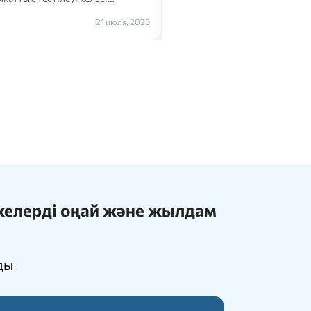
Толығырақ →
21 июля, 2026
ижелерді оңай және жылдам
ды