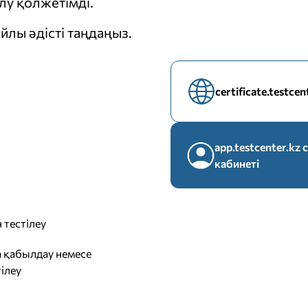
у қолжетімді.
йлы әдісті таңдаңыз.
certificate.testce
app.testcenter.k
кабинеті
 тестілеу
 қабылдау немесе
ілеу