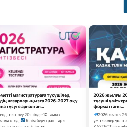
жылғы 26 шілдеде докторантураға
Сәлем, бола
і үміткерлер үшін электронды
Болашақ мама
аттағы…
ба?
Онда eduna
 жылғы 26 шілдеде докторантураға түсуші
кәсіби бағдарлау т
рлер үшін электронды форматтағы
Т сертификаттық тестілеуі келесі…