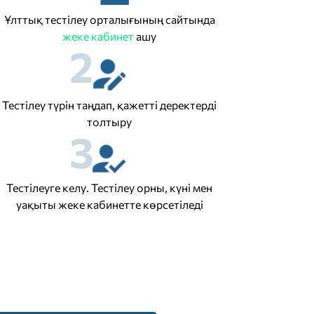
Ұлттық тестілеу орталығының сайтында
жеке кабинет
ашу
2
Тестілеу түрін таңдап, қажетті деректерді
толтыру
3
Тестілеуге келу. Тестілеу орны, күні мен
уақыты жеке кабинетте көрсетіледі