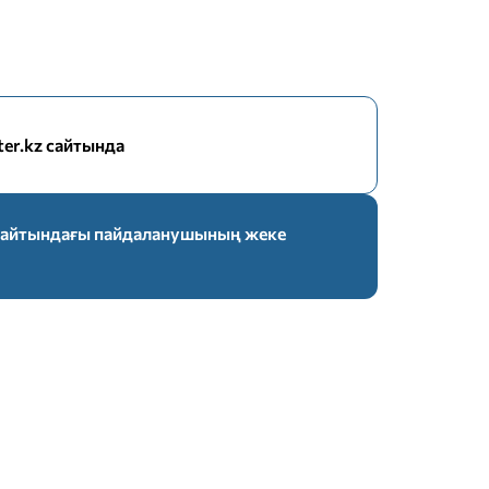
nter.kz сайтында
z сайтындағы пайдаланушының жеке