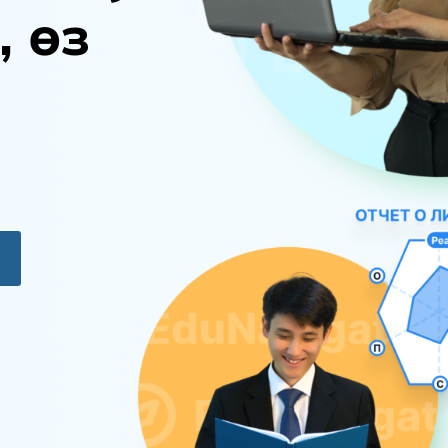
,
ө
з
ы