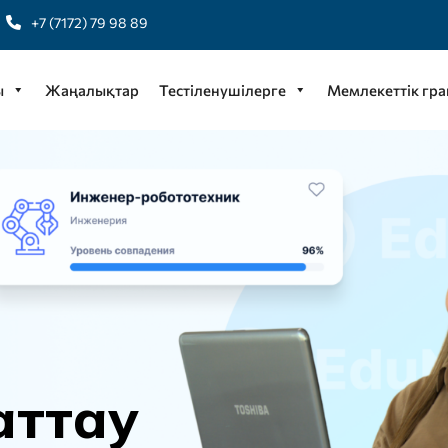
+7 (7172) 79 98 89
ы
Жаңалықтар
Тестіленушілерге
Мемлекеттік гра
а
т
т
а
у