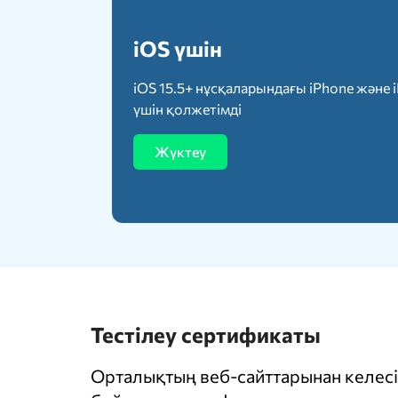
iOS үшін
iOS 15.5+ нұсқаларындағы iPhone және 
үшін қолжетімді
Жүктеу
Тестілеу сертификаты
Орталықтың веб-сайттарынан келесі 