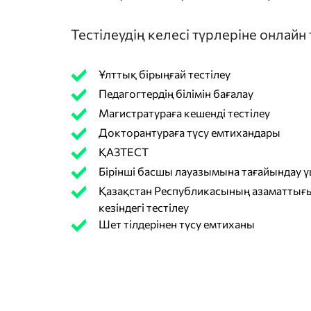
Тестілеудің келесі түрлеріне онлайн
Ұлттық бірыңғай тестілеу
Педагогтердің білімін бағалау
Магистратураға кешенді тестілеу
Докторантураға түсу емтихандары
ҚАЗТЕСТ
Бірінші басшы лауазымына тағайындау үш
Қазақстан Республикасының азаматтығы
кезіндегі тестілеу
Шет тілдерінен түсу емтиханы