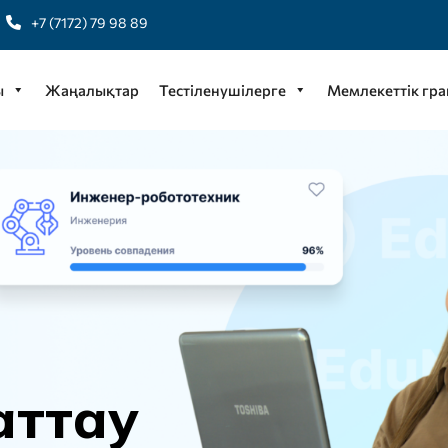
+7 (7172) 79 98 89
ы
Жаңалықтар
Тестіленушілерге
Мемлекеттік гра
а
т
т
а
у