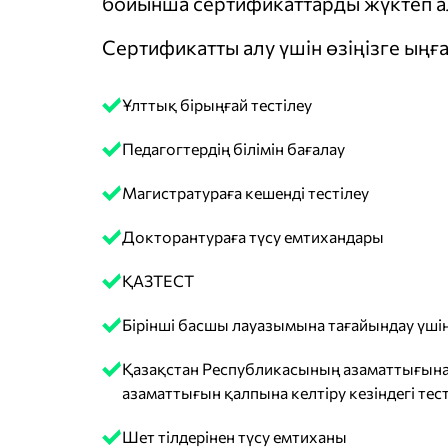
бойынша сертификаттарды жүктеп ал
Сертификатты алу үшін өзіңізге ыңға
Ұлттық бірыңғай тестілеу
Педагогтердің білімін бағалау
Магистратураға кешенді тестілеу
Докторантураға түсу емтихандары
ҚАЗТЕСТ
Бірінші басшы лауазымына тағайындау үшін
Қазақстан Республикасының азаматтығына
азаматтығын қалпына келтіру кезіндегі тест
Шет тілдерінен түсу емтиханы