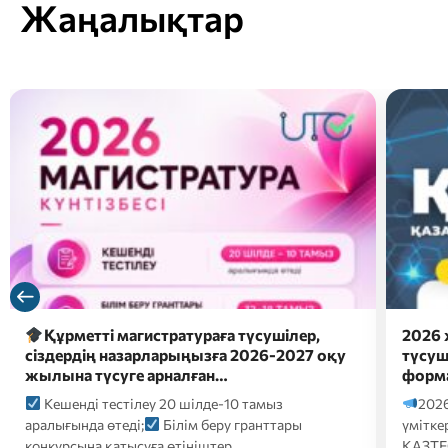
Жаңалықтар
2026 жылғы 26 шілдеде докторантураға
С
түсуші үміткерлер үшін электронды
Б
форматтағы…
ба?
2026 жылғы 26 шілдеде докторантураға түсуші
кәсі
үміткерлер үшін электронды форматтағы
ҚАЗТЕСТ сертификаттық тестілеуі келесі…