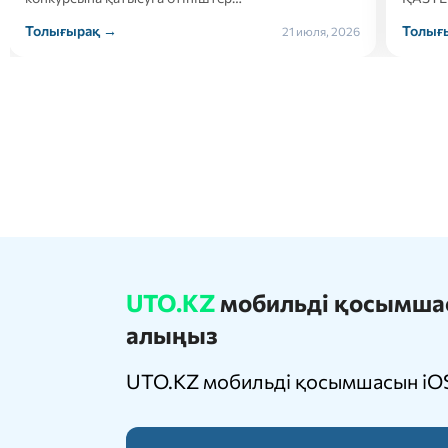
Толығырақ →
Тол
21 июля, 2026
UTO.KZ
мобильді қосымшасы
алыңыз
UTO.KZ мобильді қосымшасын iOS