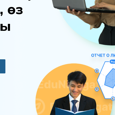
,
ө
з
ы