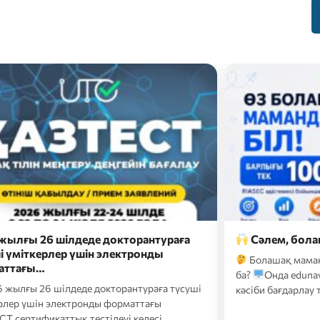
әлем, болашақ талапкерлер!
Сәлем, гр
Сіздердің на
олашақ мамандығыңызды әлі таңдамадыңыз
конкурсына
Онда edunavigator.kz платформасындағы
Еліміз бойы
би бағдарлау тестінен өтіп, өзіңізге…
құжаттарын та
арнамызда).