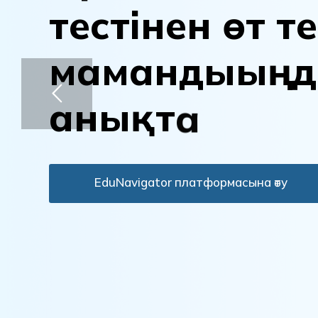
т
е
с
т
і
н
е
н
ө
т
т
е
м
а
м
а
н
д
ы
ы
ң
д
а
н
ы
қ
т
а
EduNavigator платформасына өту