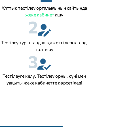
Ұлттық тестілеу орталығының сайтында
жеке кабинет
ашу
2
Тестілеу түрін таңдап, қажетті деректерді
толтыру
3
Тестілеуге келу. Тестілеу орны, күні мен
уақыты жеке кабинетте көрсетіледі