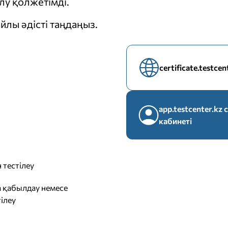
у қолжетімді.
йлы әдісті таңдаңыз.
certificate.testce
app.testcenter.k
кабинеті
 тестілеу
 қабылдау немесе
ілеу