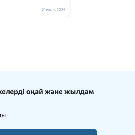
Толығырақ →
17 июля, 2026
ижелерді оңай және жылдам
ды