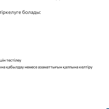
 тіркелуге болады:
ін тестілеу
на қабылдау немесе азаматтығын қалпына келтіру