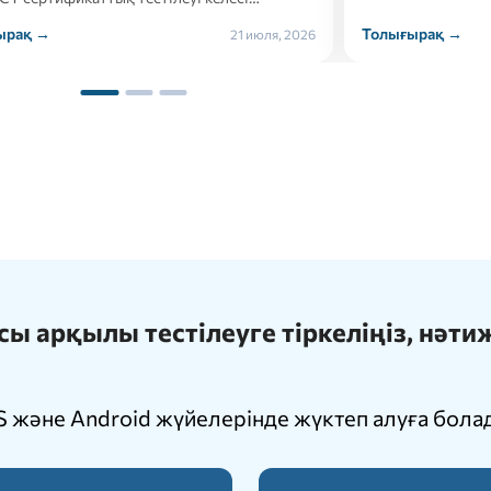
ығырақ →
Толығырақ →
21 июля, 2026
 арқылы тестілеуге тіркеліңіз, нәт
 және Android жүйелерінде жүктеп алуға бола