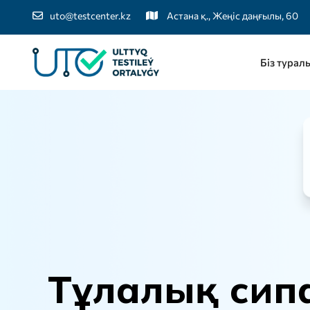
uto@testcenter.kz
Астана қ., Жеңіс даңғылы, 60
Біз турал
Т
ұ
л
а
л
ы
қ
с
и
п