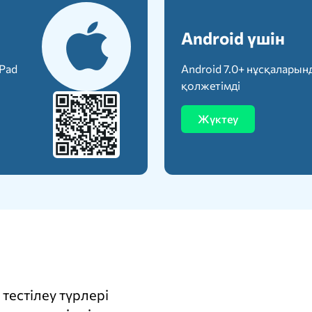
Android үшін
iPad
Android 7.0+ нұсқаларын
қолжетімді
Жүктеу
тестілеу түрлері