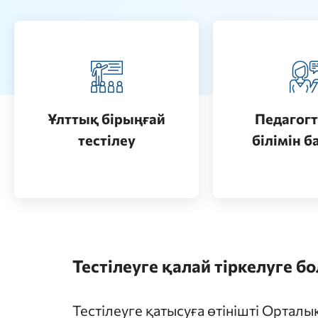
Педагогт
Қазақстанда жоғары білім
аттестац
алу (бакалавриат)
кезеңдерін
Ұлттық бірыңғай
Педагогт
Өту
тестілеу
білімін б
Өту
Тестілеуге қалай тіркелуге б
Тестілеуге қатысуға өтінішті Ортал