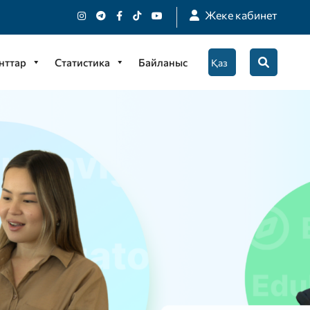
Жеке кабинет
нттар
Статистика
Байланыс