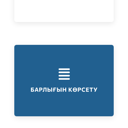
Тестілеудің барлық түрлері
Барлығын көрсету
БАРЛЫҒЫН КӨРСЕТУ