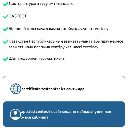
Докторантураға түсу емтихандары
ҚАЗТЕСТ
Бірінші басшы лауазымына тағайындау үшін тестілеу
Қазақстан Республикасының азаматтығына қабылдау немесе
азаматтығын қалпына келтіру кезіндегі тестілеу
Шет тілдерінен түсу емтиханы
certificate.testcenter.kz сайтында
app.testcenter.kz сайтындағы пайдаланушының
жеке кабинеті