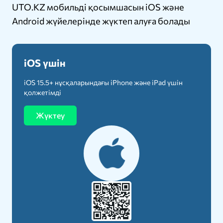
UTO.KZ мобильді қосымшасын iOS және
Android жүйелерінде жүктеп алуға болады
iOS үшін
iOS 15.5+ нұсқаларындағы iPhone және iPad үшін
қолжетімді
Жүктеу