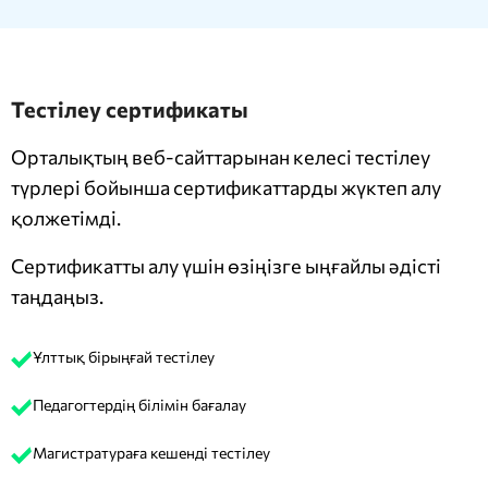
Тестілеу сертификаты
Орталықтың веб-сайттарынан келесі тестілеу
түрлері бойынша сертификаттарды жүктеп алу
қолжетімді.
Сертификатты алу үшін өзіңізге ыңғайлы әдісті
таңдаңыз.
Ұлттық бірыңғай тестілеу
Педагогтердің білімін бағалау
Магистратураға кешенді тестілеу