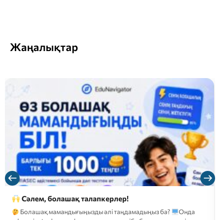
Жаңалықтар
Сәлем, болашақ талапкерлер!
Болашақ мамандығыңызды әлі таңдамадыңыз ба?
Онда