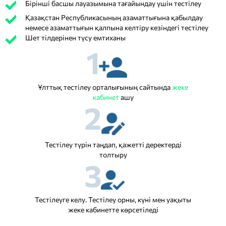
Бірінші басшы лауазымына тағайындау үшін тестілеу
Қазақстан Республикасының азаматтығына қабылдау
немесе азаматтығын қалпына келтіру кезіндегі тестілеу
Шет тілдерінен түсу емтиханы
1
Ұлттық тестілеу орталығының сайтында
жеке
кабинет
ашу
2
Тестілеу түрін таңдап, қажетті деректерді
толтыру
3
Тестілеуге келу. Тестілеу орны, күні мен уақыты
жеке кабинетте көрсетіледі