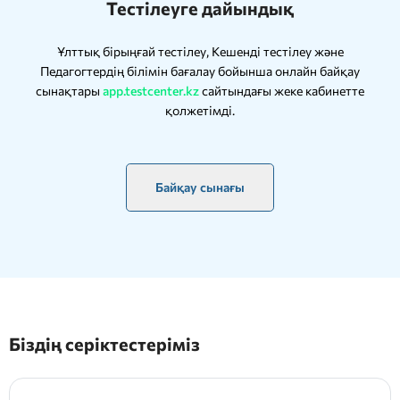
Тестілеуге дайындық
Ұлттық бірыңғай тестілеу, Кешенді тестілеу және
Педагогтердің білімін бағалау бойынша онлайн байқау
сынақтары
app.testcenter.kz
сайтындағы жеке кабинетте
қолжетімді.
Байқау сынағы
Біздің серіктестеріміз