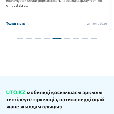
edunavigator.kz платформасындағы кәсіби бағдарлау тестінен
өтіп, өзіңізге…
Толығырақ →
21 июля, 2026
UTO.KZ
мобильді қосымшасы арқылы
тестілеуге тіркеліңіз, нәтижелерді оңай
және жылдам алыңыз