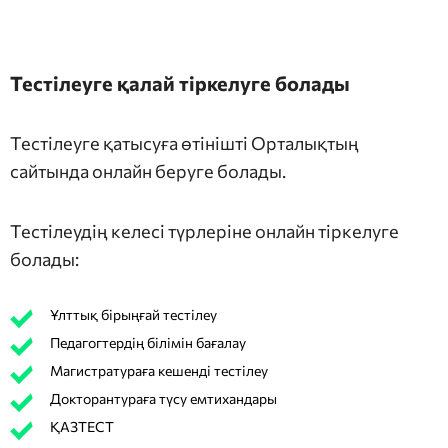
Тестілеуге қалай тіркелуге болады
Тестілеуге қатысуға өтінішті Орталықтың
сайтында онлайн беруге болады.
Тестілеудің келесі түрлеріне онлайн тіркелуге
болады:
Ұлттық бірыңғай тестілеу
Педагогтердің білімін бағалау
Магистратураға кешенді тестілеу
Докторантураға түсу емтихандары
ҚАЗТЕСТ