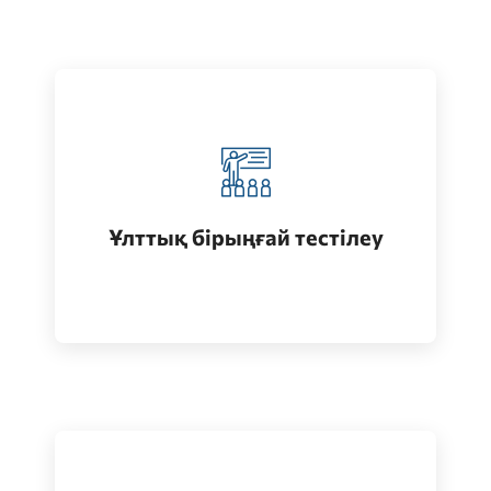
Қазақстанда жоғары білім алу
(бакалавриат)
Ұлттық бірыңғай тестілеу
Өту