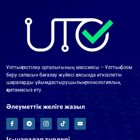
Ұлттық тестілеу орталығының миссиясы – Ұлттық білім
беру сапасын бағалау жүйесі аясында өткізілетін
шараларды ұйымдастырушылық-технологиялық
қамтамасыз ету.
Әлеуметтік желіге жазыл
Іс-шаралар түрлері