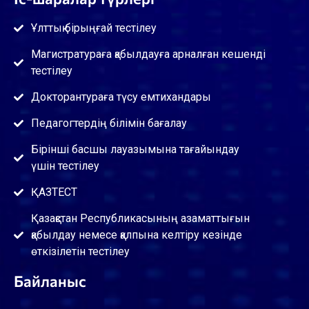
Ұлттық бірыңғай тестілеу
Магистратураға қабылдауға арналған кешенді
тестілеу
Докторантураға түсу емтихандары
Педагогтердің білімін бағалау
Бірінші басшы лауазымына тағайындау
үшін тестілеу
ҚАЗТЕСТ
Қазақстан Республикасының азаматтығын
қабылдау немесе қалпына келтіру кезінде
өткізілетін тестілеу
Байланыс