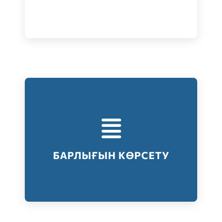
Тестілеудің барлық түрлері
Барлығын көрсету
БАРЛЫҒЫН КӨРСЕТУ