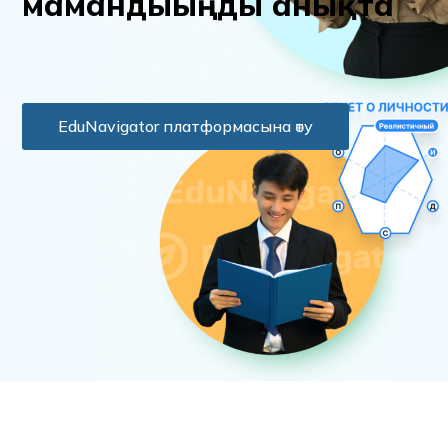
м
а
м
а
н
д
ы
ы
ң
д
ы
а
н
ы
қ
т
а
EduNavigator платформасына өту