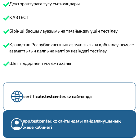
Докторантураға түсу емтихандары
ҚАЗТЕСТ
Бірінші басшы лауазымына тағайындау үшін тестілеу
Қазақстан Республикасының азаматтығына қабылдау немесе
азаматтығын қалпына келтіру кезіндегі тестілеу
Шет тілдерінен түсу емтиханы
certificate.testcenter.kz сайтында
app.testcenter.kz сайтындағы пайдаланушының
жеке кабинеті