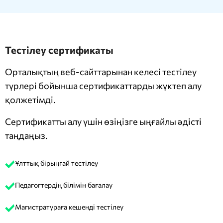
Тестілеу сертификаты
Орталықтың веб-сайттарынан келесі тестілеу
түрлері бойынша сертификаттарды жүктеп алу
қолжетімді.
Сертификатты алу үшін өзіңізге ыңғайлы әдісті
таңдаңыз.
Ұлттық бірыңғай тестілеу
Педагогтердің білімін бағалау
Магистратураға кешенді тестілеу