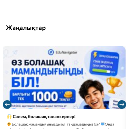
Жаңалықтар
Сәлем, болашақ талапкерлер!
Болашақ мамандығыңызды әлі таңдамадыңыз ба?
Онда