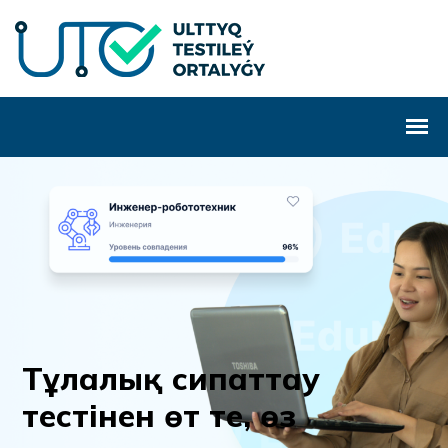
Т
ұ
л
а
л
ы
қ
с
и
п
а
т
т
а
у
т
е
с
т
і
н
е
н
ө
т
т
е
,
ө
з