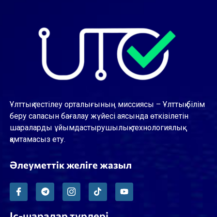
Ұлттық тестілеу орталығының миссиясы – Ұлттық білім
беру сапасын бағалау жүйесі аясында өткізілетін
шараларды ұйымдастырушылық-технологиялық
қамтамасыз ету.
Әлеуметтік желіге жазыл
Іс-шаралар түрлері