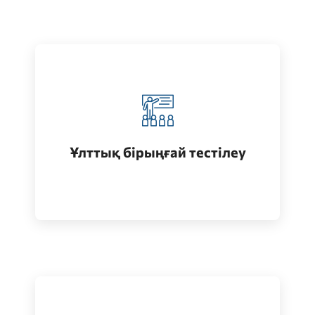
Қазақстанда жоғары білім алу
(бакалавриат)
Ұлттық бірыңғай тестілеу
Өту