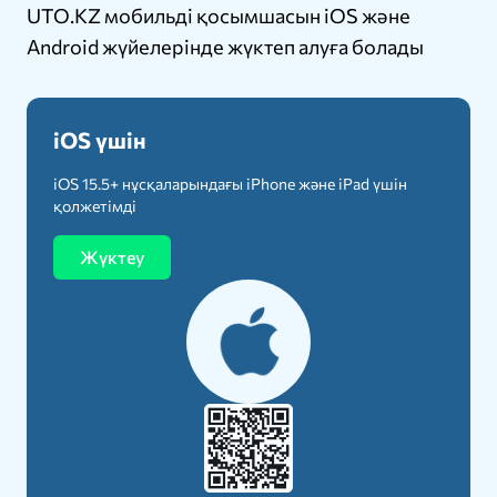
UTO.KZ мобильді қосымшасын iOS және
Android жүйелерінде жүктеп алуға болады
iOS үшін
iOS 15.5+ нұсқаларындағы iPhone және iPad үшін
қолжетімді
Жүктеу