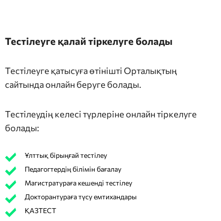
Тестілеуге қалай тіркелуге болады
Тестілеуге қатысуға өтінішті Орталықтың
сайтында онлайн беруге болады.
Тестілеудің келесі түрлеріне онлайн тіркелуге
болады:
Ұлттық бірыңғай тестілеу
Педагогтердің білімін бағалау
Магистратураға кешенді тестілеу
Докторантураға түсу емтихандары
ҚАЗТЕСТ