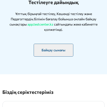
Тестілеуге дайындық
Ұлттық бірыңғай тестілеу, Кешенді тестілеу және
Педагогтердің білімін бағалау бойынша онлайн байқау
сынақтары
app.testcenter.kz
сайтындағы жеке кабинетте
қолжетімді.
Байқау сынағы
Біздің серіктестеріміз