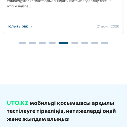
edunavigator.kz платформасындағы кәсіби бағдарлау тестінен
өтіп, өзіңізге…
Толығырақ →
21 июля, 2026
UTO.KZ
мобильді қосымшасы арқылы
тестілеуге тіркеліңіз, нәтижелерді оңай
және жылдам алыңыз