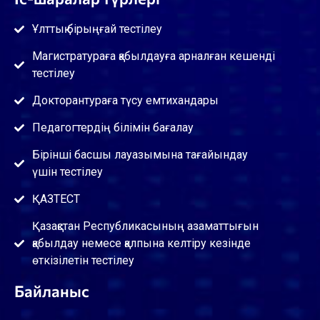
Ұлттық бірыңғай тестілеу
Магистратураға қабылдауға арналған кешенді
тестілеу
Докторантураға түсу емтихандары
Педагогтердің білімін бағалау
Бірінші басшы лауазымына тағайындау
үшін тестілеу
ҚАЗТЕСТ
Қазақстан Республикасының азаматтығын
қабылдау немесе қалпына келтіру кезінде
өткізілетін тестілеу
Байланыс