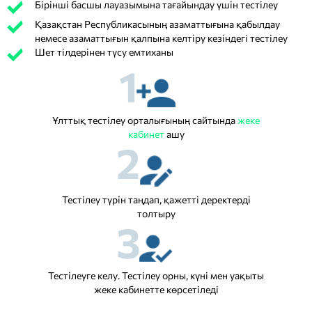
Бірінші басшы лауазымына тағайындау үшін тестілеу
Қазақстан Республикасының азаматтығына қабылдау
немесе азаматтығын қалпына келтіру кезіндегі тестілеу
Шет тілдерінен түсу емтиханы
1
Ұлттық тестілеу орталығының сайтында
жеке
кабинет
ашу
2
Тестілеу түрін таңдап, қажетті деректерді
толтыру
3
Тестілеуге келу. Тестілеу орны, күні мен уақыты
жеке кабинетте көрсетіледі