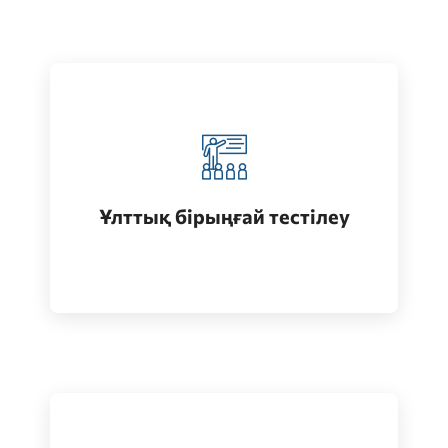
Қазақстанда жоғары білім алу
(бакалавриат)
Ұлттық бірыңғай тестілеу
Өту