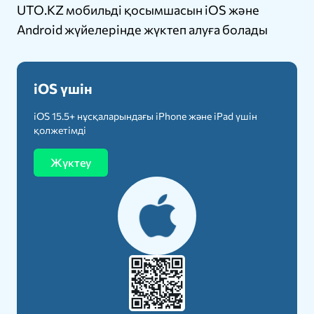
UTO.KZ мобильді қосымшасын iOS және
Android жүйелерінде жүктеп алуға болады
iOS үшін
iOS 15.5+ нұсқаларындағы iPhone және iPad үшін
қолжетімді
Жүктеу