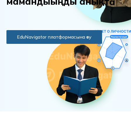
м
а
м
а
н
д
ы
ы
ң
д
ы
а
н
ы
қ
т
а
EduNavigator платформасына өту