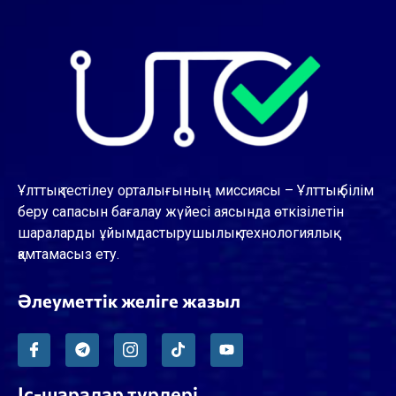
Ұлттық тестілеу орталығының миссиясы – Ұлттық білім
беру сапасын бағалау жүйесі аясында өткізілетін
шараларды ұйымдастырушылық-технологиялық
қамтамасыз ету.
Әлеуметтік желіге жазыл
Іс-шаралар түрлері