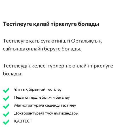
Тестілеуге қалай тіркелуге болады
Тестілеуге қатысуға өтінішті Орталықтың
сайтында онлайн беруге болады.
Тестілеудің келесі түрлеріне онлайн тіркелуге
болады:
Ұлттық бірыңғай тестілеу
Педагогтердің білімін бағалау
Магистратураға кешенді тестілеу
Докторантураға түсу емтихандары
ҚАЗТЕСТ