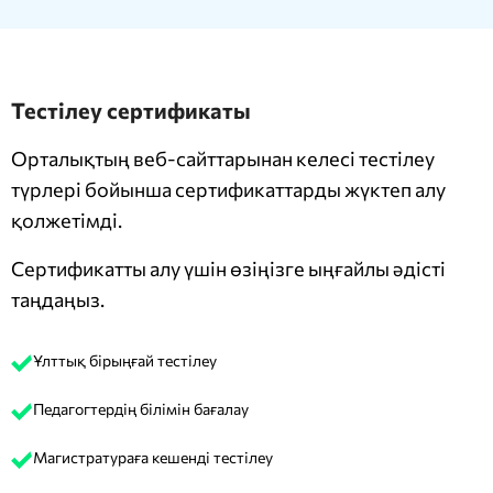
Тестілеу сертификаты
Орталықтың веб-сайттарынан келесі тестілеу
түрлері бойынша сертификаттарды жүктеп алу
қолжетімді.
Сертификатты алу үшін өзіңізге ыңғайлы әдісті
таңдаңыз.
Ұлттық бірыңғай тестілеу
Педагогтердің білімін бағалау
Магистратураға кешенді тестілеу