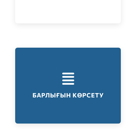
Тестілеудің барлық түрлері
Барлығын көрсету
БАРЛЫҒЫН КӨРСЕТУ