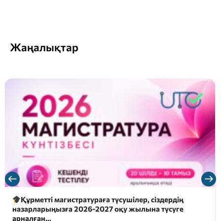
Жаңалықтар
Құрметті магистратураға түсушілер, сіздердің
назарларыңызға 2026-2027 оқу жылына түсуге
арналған…