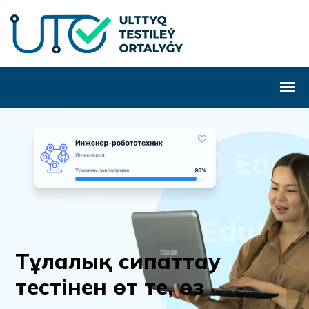
Т
ұ
л
а
л
ы
қ
с
и
п
а
т
т
а
у
т
е
с
т
і
н
е
н
ө
т
т
е
,
ө
з