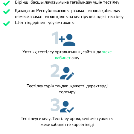
Бірінші басшы лауазымына тағайындау үшін тестілеу
Қазақстан Республикасының азаматтығына қабылдау
немесе азаматтығын қалпына келтіру кезіндегі тестілеу
Шет тілдерінен түсу емтиханы
1
Ұлттық тестілеу орталығының сайтында
жеке
кабинет
ашу
2
Тестілеу түрін таңдап, қажетті деректерді
толтыру
3
Тестілеуге келу. Тестілеу орны, күні мен уақыты
жеке кабинетте көрсетіледі