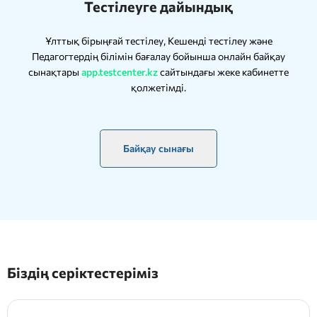
Тестілеуге дайындық
Ұлттық бірыңғай тестілеу, Кешенді тестілеу және
Педагогтердің білімін бағалау бойынша онлайн байқау
сынақтары
app.testcenter.kz
сайтындағы жеке кабинетте
қолжетімді.
Байқау сынағы
Біздің серіктестеріміз