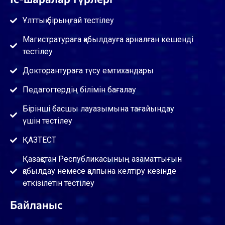
Ұлттық бірыңғай тестілеу
Магистратураға қабылдауға арналған кешенді
тестілеу
Докторантураға түсу емтихандары
Педагогтердің білімін бағалау
Бірінші басшы лауазымына тағайындау
үшін тестілеу
ҚАЗТЕСТ
Қазақстан Республикасының азаматтығын
қабылдау немесе қалпына келтіру кезінде
өткізілетін тестілеу
Байланыс