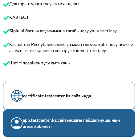
Докторантураға түсу емтихандары
ҚАЗТЕСТ
Бірінші басшы лауазымына тағайындау үшін тестілеу
Қазақстан Республикасының азаматтығына қабылдау немесе
азаматтығын қалпына келтіру кезіндегі тестілеу
Шет тілдерінен түсу емтиханы
certificate.testcenter.kz сайтында
app.testcenter.kz сайтындағы пайдаланушының
жеке кабинеті