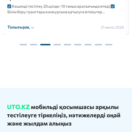
Кешенді тестілеу 20 шілде-10 тамыз аралығында өтеді;
Білім беру гранттары конкурсына қатысуға өтініштер…
Толығырақ →
21 июля, 2026
UTO.KZ
мобильді қосымшасы арқылы
тестілеуге тіркеліңіз, нәтижелерді оңай
және жылдам алыңыз