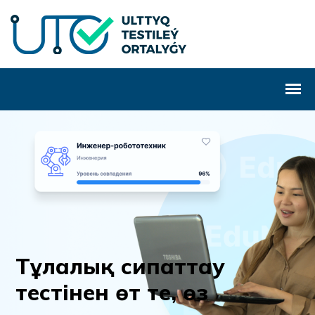
Т
ұ
л
а
л
ы
қ
с
и
п
а
т
т
а
у
т
е
с
т
і
н
е
н
ө
т
т
е
,
ө
з