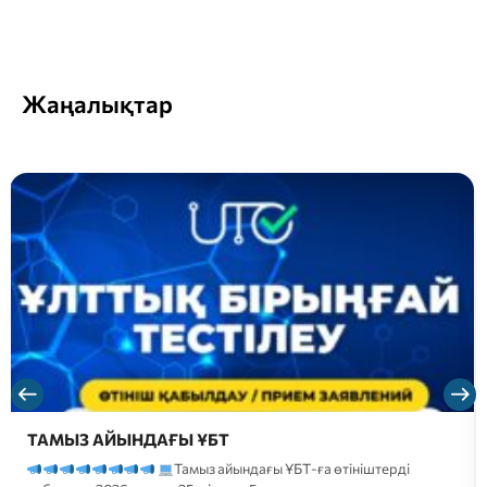
Жаңалықтар
ТАМЫЗ АЙЫНДАҒЫ ҰБТ
Тамыз айындағы ҰБТ-ға өтініштерді