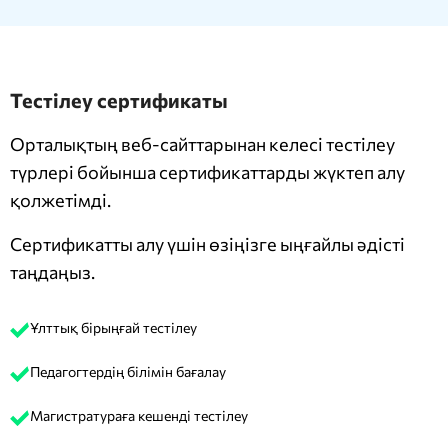
Тестілеу сертификаты
Орталықтың веб-сайттарынан келесі тестілеу
түрлері бойынша сертификаттарды жүктеп алу
қолжетімді.
Сертификатты алу үшін өзіңізге ыңғайлы әдісті
таңдаңыз.
Ұлттық бірыңғай тестілеу
Педагогтердің білімін бағалау
Магистратураға кешенді тестілеу