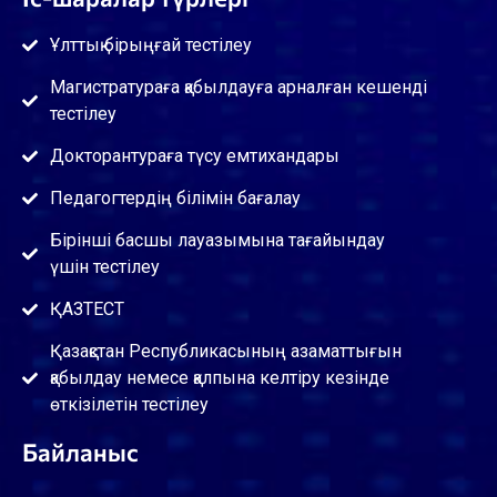
Ұлттық бірыңғай тестілеу
Магистратураға қабылдауға арналған кешенді
тестілеу
Докторантураға түсу емтихандары
Педагогтердің білімін бағалау
Бірінші басшы лауазымына тағайындау
үшін тестілеу
ҚАЗТЕСТ
Қазақстан Республикасының азаматтығын
қабылдау немесе қалпына келтіру кезінде
өткізілетін тестілеу
Байланыс