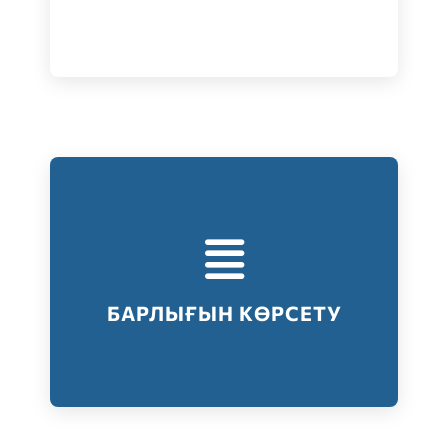
Тестілеудің барлық түрлері
Барлығын көрсету
БАРЛЫҒЫН КӨРСЕТУ