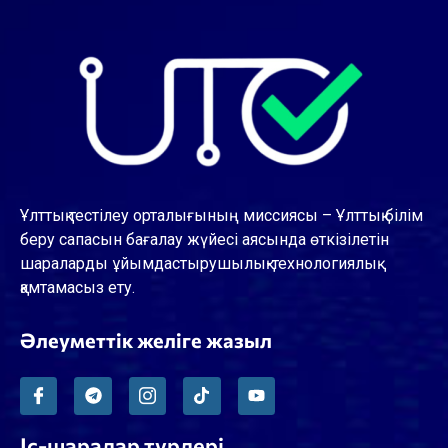
Ұлттық тестілеу орталығының миссиясы – Ұлттық білім
беру сапасын бағалау жүйесі аясында өткізілетін
шараларды ұйымдастырушылық-технологиялық
қамтамасыз ету.
Әлеуметтік желіге жазыл
Іс-шаралар түрлері