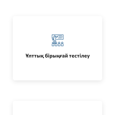
Қазақстанда жоғары білім алу
(бакалавриат)
Ұлттық бірыңғай тестілеу
Өту