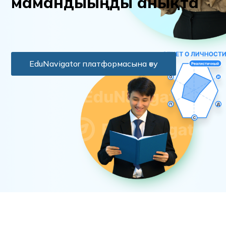
м
а
м
а
н
д
ы
ы
ң
д
ы
а
н
ы
қ
т
а
EduNavigator платформасына өту