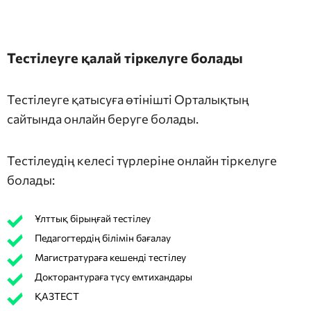
Тестілеуге қалай тіркелуге болады
Тестілеуге қатысуға өтінішті Орталықтың
сайтында онлайн беруге болады.
Тестілеудің келесі түрлеріне онлайн тіркелуге
болады:
Ұлттық бірыңғай тестілеу
Педагогтердің білімін бағалау
Магистратураға кешенді тестілеу
Докторантураға түсу емтихандары
ҚАЗТЕСТ