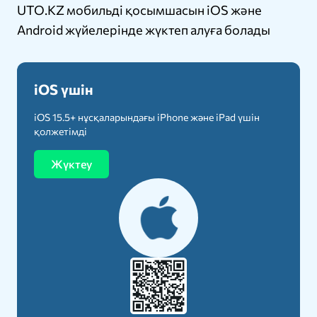
UTO.KZ мобильді қосымшасын iOS және
Android жүйелерінде жүктеп алуға болады
iOS үшін
iOS 15.5+ нұсқаларындағы iPhone және iPad үшін
қолжетімді
Жүктеу