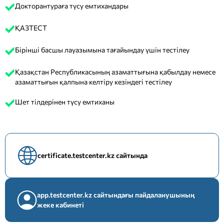
Докторантураға түсу емтихандары
ҚАЗТЕСТ
Бірінші басшы лауазымына тағайындау үшін тестілеу
Қазақстан Республикасының азаматтығына қабылдау немесе
азаматтығын қалпына келтіру кезіндегі тестілеу
Шет тілдерінен түсу емтиханы
certificate.testcenter.kz сайтында
app.testcenter.kz сайтындағы пайдаланушының
жеке кабинеті