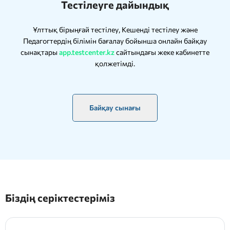
Тестілеуге дайындық
Ұлттық бірыңғай тестілеу, Кешенді тестілеу және
Педагогтердің білімін бағалау бойынша онлайн байқау
сынақтары
app.testcenter.kz
сайтындағы жеке кабинетте
қолжетімді.
Байқау сынағы
Біздің серіктестеріміз