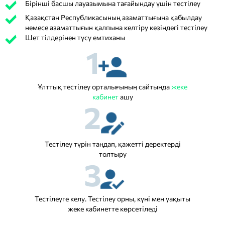
Бірінші басшы лауазымына тағайындау үшін тестілеу
Қазақстан Республикасының азаматтығына қабылдау
немесе азаматтығын қалпына келтіру кезіндегі тестілеу
Шет тілдерінен түсу емтиханы
1
Ұлттық тестілеу орталығының сайтында
жеке
кабинет
ашу
2
Тестілеу түрін таңдап, қажетті деректерді
толтыру
3
Тестілеуге келу. Тестілеу орны, күні мен уақыты
жеке кабинетте көрсетіледі