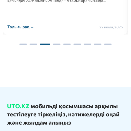
қабылдау 2026 жылғы 25 шілде – 5 тамыз аралығында…
Толығырақ →
22 июля, 2026
UTO.KZ
мобильді қосымшасы арқылы
тестілеуге тіркеліңіз, нәтижелерді оңай
және жылдам алыңыз