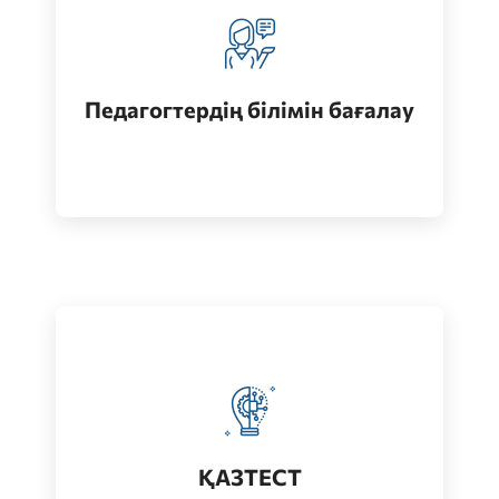
Педагогтерді аттестациялау
кезеңдерінің бірі
Педагогтердің білімін бағалау
Өту
Қазақ тілін меңгеру деңгейін бағалау
Өту
ҚАЗТЕСТ