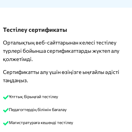
Тестілеу сертификаты
Орталықтың веб-сайттарынан келесі тестілеу
түрлері бойынша сертификаттарды жүктеп алу
қолжетімді.
Сертификатты алу үшін өзіңізге ыңғайлы әдісті
таңдаңыз.
Ұлттық бірыңғай тестілеу
Педагогтердің білімін бағалау
Магистратураға кешенді тестілеу