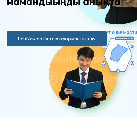
м
а
м
а
н
д
ы
ы
ң
д
ы
а
н
ы
қ
т
а
EduNavigator платформасына өту