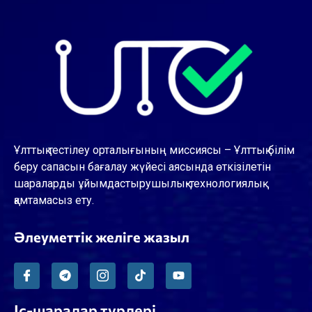
Ұлттық тестілеу орталығының миссиясы – Ұлттық білім
беру сапасын бағалау жүйесі аясында өткізілетін
шараларды ұйымдастырушылық-технологиялық
қамтамасыз ету.
Әлеуметтік желіге жазыл
Іс-шаралар түрлері