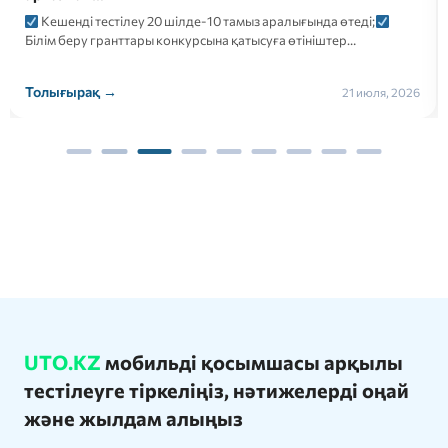
Кешенді тестілеу 20 шілде-10 тамыз аралығында өтеді;
Білім беру гранттары конкурсына қатысуға өтініштер…
Толығырақ →
21 июля, 2026
UTO.KZ
мобильді қосымшасы арқылы
тестілеуге тіркеліңіз, нәтижелерді оңай
және жылдам алыңыз