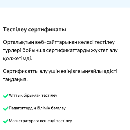
Тестілеу сертификаты
Орталықтың веб-сайттарынан келесі тестілеу
түрлері бойынша сертификаттарды жүктеп алу
қолжетімді.
Сертификатты алу үшін өзіңізге ыңғайлы әдісті
таңдаңыз.
Ұлттық бірыңғай тестілеу
Педагогтердің білімін бағалау
Магистратураға кешенді тестілеу