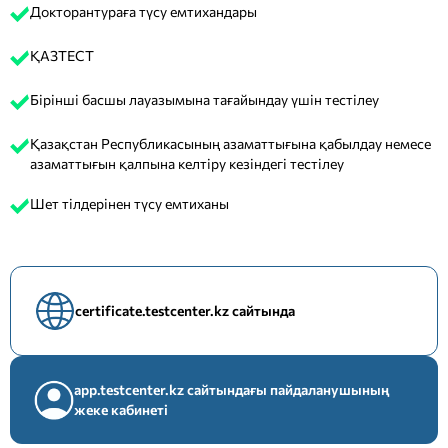
Докторантураға түсу емтихандары
ҚАЗТЕСТ
Бірінші басшы лауазымына тағайындау үшін тестілеу
Қазақстан Республикасының азаматтығына қабылдау немесе
азаматтығын қалпына келтіру кезіндегі тестілеу
Шет тілдерінен түсу емтиханы
certificate.testcenter.kz сайтында
app.testcenter.kz сайтындағы пайдаланушының
жеке кабинеті