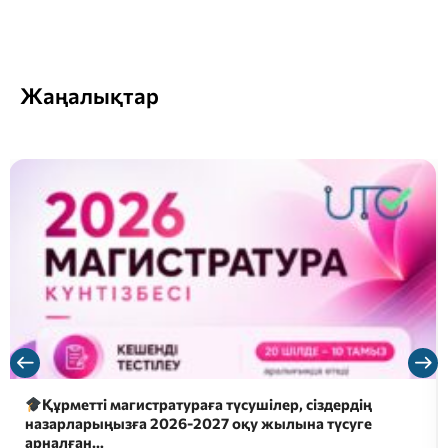
Жаңалықтар
Құрметті магистратураға түсушілер, сіздердің
назарларыңызға 2026-2027 оқу жылына түсуге
арналған…