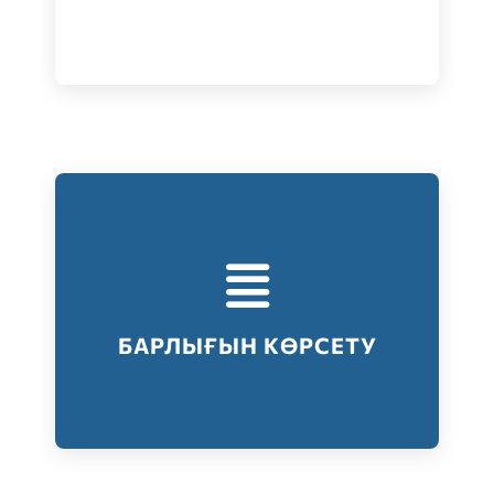
Тестілеудің барлық түрлері
Барлығын көрсету
БАРЛЫҒЫН КӨРСЕТУ