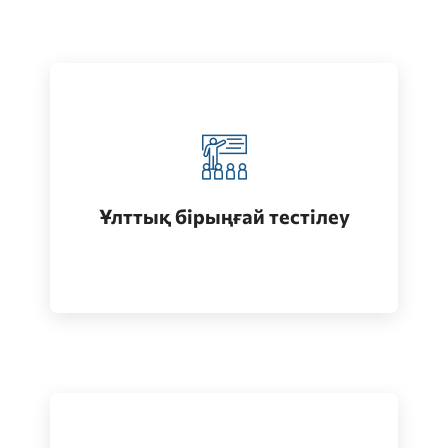
Қазақстанда жоғары білім алу
(бакалавриат)
Ұлттық бірыңғай тестілеу
Өту