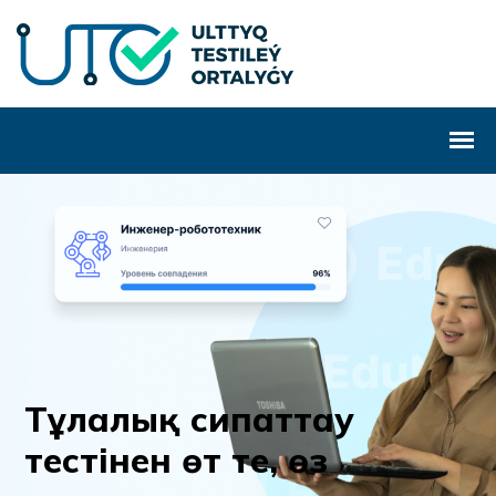
Т
ұ
л
а
л
ы
қ
с
и
п
а
т
т
а
у
т
е
с
т
і
н
е
н
ө
т
т
е
,
ө
з