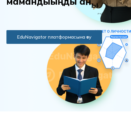
м
а
м
а
н
д
ы
ы
ң
д
ы
а
н
ы
қ
т
а
EduNavigator платформасына өту