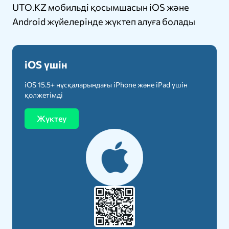
UTO.KZ мобильді қосымшасын iOS және
Android жүйелерінде жүктеп алуға болады
iOS үшін
iOS 15.5+ нұсқаларындағы iPhone және iPad үшін
қолжетімді
Жүктеу