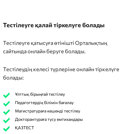
Тестілеуге қалай тіркелуге болады
Тестілеуге қатысуға өтінішті Орталықтың
сайтында онлайн беруге болады.
Тестілеудің келесі түрлеріне онлайн тіркелуге
болады:
Ұлттық бірыңғай тестілеу
Педагогтердің білімін бағалау
Магистратураға кешенді тестілеу
Докторантураға түсу емтихандары
ҚАЗТЕСТ