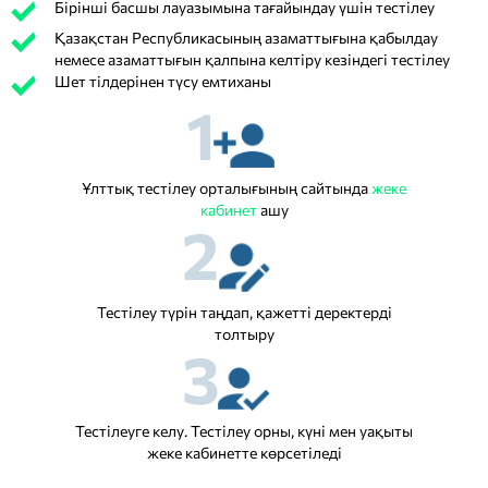
Бірінші басшы лауазымына тағайындау үшін тестілеу
Қазақстан Республикасының азаматтығына қабылдау
немесе азаматтығын қалпына келтіру кезіндегі тестілеу
Шет тілдерінен түсу емтиханы
1
Ұлттық тестілеу орталығының сайтында
жеке
кабинет
ашу
2
Тестілеу түрін таңдап, қажетті деректерді
толтыру
3
Тестілеуге келу. Тестілеу орны, күні мен уақыты
жеке кабинетте көрсетіледі