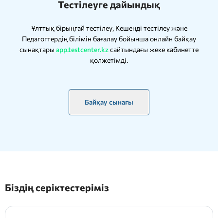
Тестілеуге дайындық
Ұлттық бірыңғай тестілеу, Кешенді тестілеу және
Педагогтердің білімін бағалау бойынша онлайн байқау
сынақтары
app.testcenter.kz
сайтындағы жеке кабинетте
қолжетімді.
Байқау сынағы
Біздің серіктестеріміз