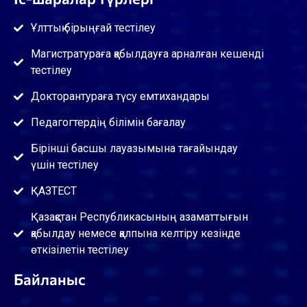
Ұлттық бірыңғай тестілеу
Магистратураға қабылдауға арналған кешенді
тестілеу
Докторантураға түсу емтихандары
Педагогтердің білімін бағалау
Бірінші басшы лауазымына тағайындау
үшін тестілеу
ҚАЗТЕСТ
Қазақстан Республикасының азаматтығын
қабылдау немесе қалпына келтіру кезінде
өткізілетін тестілеу
Байланыс