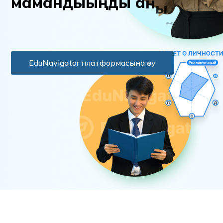
м
а
м
а
н
д
ы
ы
ң
д
ы
а
н
ы
қ
т
а
EduNavigator платформасына өту