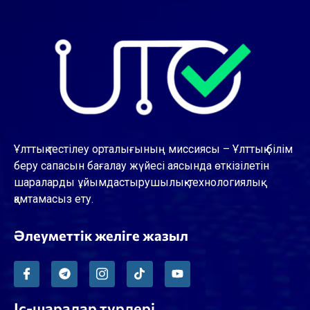
Ұлттық тестілеу орталығының миссиясы – Ұлттық білім
беру сапасын бағалау жүйесі аясында өткізілетін
шараларды ұйымдастырушылық-технологиялық
қамтамасыз ету.
Әлеуметтік желіге жазыл
Іс-шаралар түрлері