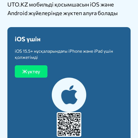
UTO.KZ мобильді қосымшасын iOS және
Android жүйелерінде жүктеп алуға болады
iOS үшін
iOS 15.5+ нұсқаларындағы iPhone және iPad үшін
қолжетімді
Жүктеу