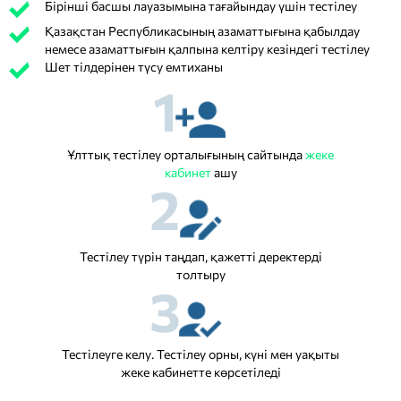
Бірінші басшы лауазымына тағайындау үшін тестілеу
Қазақстан Республикасының азаматтығына қабылдау
немесе азаматтығын қалпына келтіру кезіндегі тестілеу
Шет тілдерінен түсу емтиханы
1
Ұлттық тестілеу орталығының сайтында
жеке
кабинет
ашу
2
Тестілеу түрін таңдап, қажетті деректерді
толтыру
3
Тестілеуге келу. Тестілеу орны, күні мен уақыты
жеке кабинетте көрсетіледі