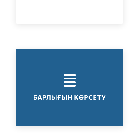
Тестілеудің барлық түрлері
Барлығын көрсету
БАРЛЫҒЫН КӨРСЕТУ