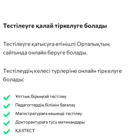
Тестілеуге қалай тіркелуге болады
Тестілеуге қатысуға өтінішті Орталықтың
сайтында онлайн беруге болады.
Тестілеудің келесі түрлеріне онлайн тіркелуге
болады:
Ұлттық бірыңғай тестілеу
Педагогтердің білімін бағалау
Магистратураға кешенді тестілеу
Докторантураға түсу емтихандары
ҚАЗТЕСТ