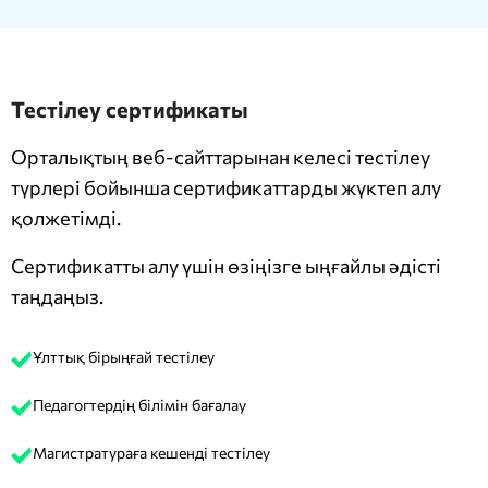
Тестілеу сертификаты
Орталықтың веб-сайттарынан келесі тестілеу
түрлері бойынша сертификаттарды жүктеп алу
қолжетімді.
Сертификатты алу үшін өзіңізге ыңғайлы әдісті
таңдаңыз.
Ұлттық бірыңғай тестілеу
Педагогтердің білімін бағалау
Магистратураға кешенді тестілеу