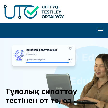
Т
ұ
л
а
л
ы
қ
с
и
п
а
т
т
а
у
т
е
с
т
і
н
е
н
ө
т
т
е
,
ө
з