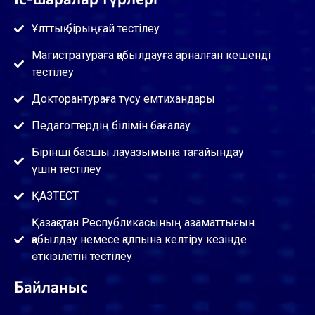
Ұлттық бірыңғай тестілеу
Магистратураға қабылдауға арналған кешенді
тестілеу
Докторантураға түсу емтихандары
Педагогтердің білімін бағалау
Бірінші басшы лауазымына тағайындау
үшін тестілеу
ҚАЗТЕСТ
Қазақстан Республикасының азаматтығын
қабылдау немесе қалпына келтіру кезінде
өткізілетін тестілеу
Байланыс