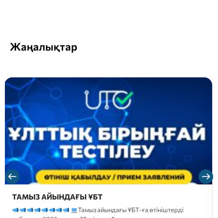
Жаңалықтар
ТАМЫЗ АЙЫНДАҒЫ ҰБТ
Тамыз айындағы ҰБТ-ға өтініштерді