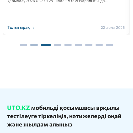
қабылдау 2026 жылғы 25 шілде – 5 тамыз аралығында…
Толығырақ →
22 июля, 2026
UTO.KZ
мобильді қосымшасы арқылы
тестілеуге тіркеліңіз, нәтижелерді оңай
және жылдам алыңыз