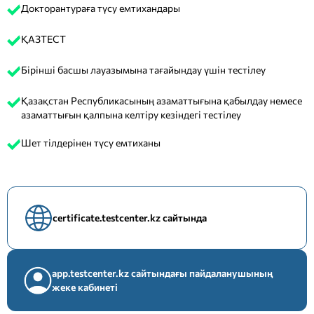
Докторантураға түсу емтихандары
ҚАЗТЕСТ
Бірінші басшы лауазымына тағайындау үшін тестілеу
Қазақстан Республикасының азаматтығына қабылдау немесе
азаматтығын қалпына келтіру кезіндегі тестілеу
Шет тілдерінен түсу емтиханы
certificate.testcenter.kz сайтында
app.testcenter.kz сайтындағы пайдаланушының
жеке кабинеті