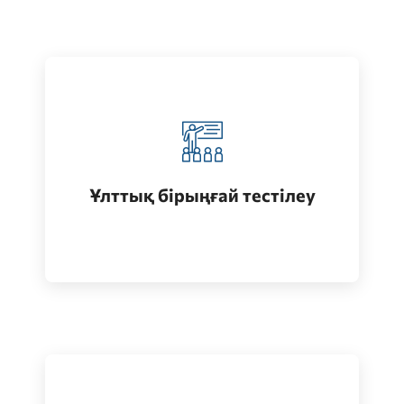
Қазақстанда жоғары білім алу
(бакалавриат)
Ұлттық бірыңғай тестілеу
Өту