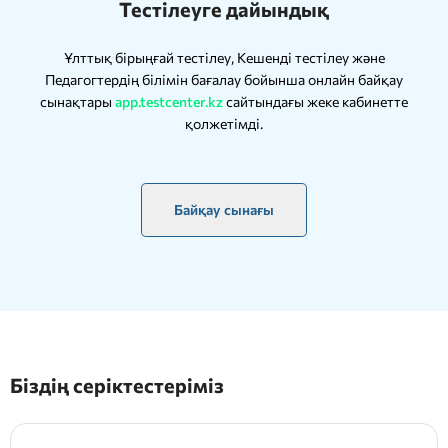
Тестілеуге дайындық
Ұлттық бірыңғай тестілеу, Кешенді тестілеу және
Педагогтердің білімін бағалау бойынша онлайн байқау
сынақтары
app.testcenter.kz
сайтындағы жеке кабинетте
қолжетімді.
Байқау сынағы
Біздің серіктестеріміз