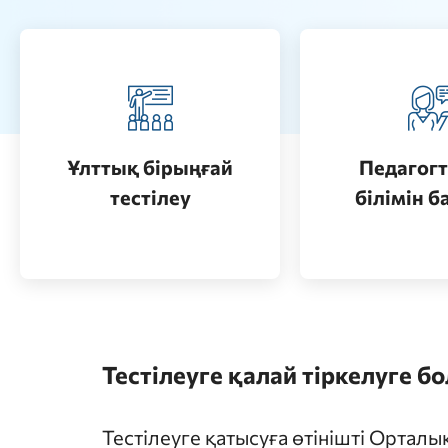
Педагогт
Қазақстанда жоғары білім
аттестац
алу (бакалавриат)
кезеңдерін
Ұлттық бірыңғай
Педагогт
Өту
тестілеу
білімін б
Өту
Тестілеуге қалай тіркелуге б
Тестілеуге қатысуға өтінішті Ортал