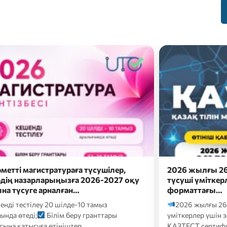
метті магистратураға түсушілер,
2026 жылғы 26
рдің назарларыңызға 2026-2027 оқу
түсуші үміткер
а түсуге арналған…
форматтағы…
нді тестілеу 20 шілде-10 тамыз
2026 жылғы 26 
ында өтеді;
Білім беру гранттары
үміткерлер үшін 
сына қатысуға өтініштер…
ҚАЗТЕСТ сертифик