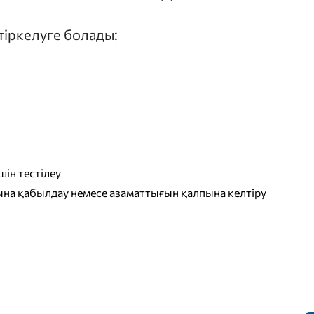
 тіркелуге болады:
ін тестілеу
на қабылдау немесе азаматтығын қалпына келтіру