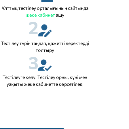
Ұлттық тестілеу орталығының сайтында
жеке кабинет
ашу
2
Тестілеу түрін таңдап, қажетті деректерді
толтыру
3
Тестілеуге келу. Тестілеу орны, күні мен
уақыты жеке кабинетте көрсетіледі