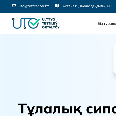
uto@testcenter.kz
Астана қ., Жеңіс даңғылы, 60
Біз турал
Т
ұ
л
а
л
ы
қ
с
и
п