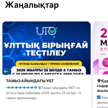
Жаңалықтар
ТАМЫЗ АЙЫНДАҒЫ ҰБТ
Құр
сізде
Тамыз айындағы ҰБТ-ға
жылын
өтініштерді қабылдау 2026 жылғы 25 шілде – 5
Кеше
тамыз аралығында…
аралығ
конкур