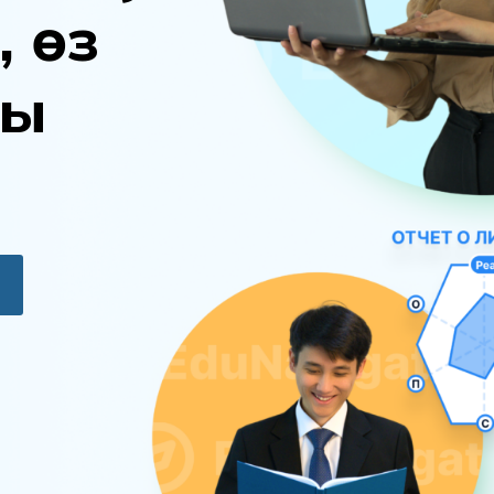
,
ө
з
ы