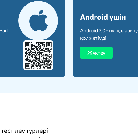
Android үшін
iPad
Android 7.0+ нұсқаларын
қолжетімді
Жүктеу
тестілеу түрлері