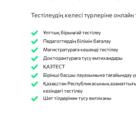
Тестілеудің келесі түрлеріне онлайн
Ұлттық бірыңғай тестілеу
Педагогтердің білімін бағалау
Магистратураға кешенді тестілеу
Докторантураға түсу емтихандары
ҚАЗТЕСТ
Бірінші басшы лауазымына тағайындау үш
Қазақстан Республикасының азаматтығы
кезіндегі тестілеу
Шет тілдерінен түсу емтиханы