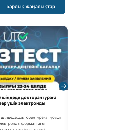
Барлық жаңалықтар
 шілдеде докторантураға
Сәлем, болашақ тала
лер үшін электронды
Болашақ мамандығыңызды
ба?
Онда edunavigator.kz
шілдеде докторантураға түсуші
кәсіби бағдарлау тестінен өті
электронды форматтағы
аттық тестілеуі келесі…