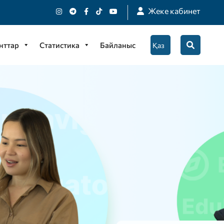
Жеке кабинет
нттар
Статистика
Байланыс