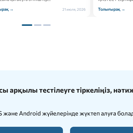
ырақ →
Толығырақ →
21 июля, 2026
 арқылы тестілеуге тіркеліңіз, нәт
 және Android жүйелерінде жүктеп алуға бола