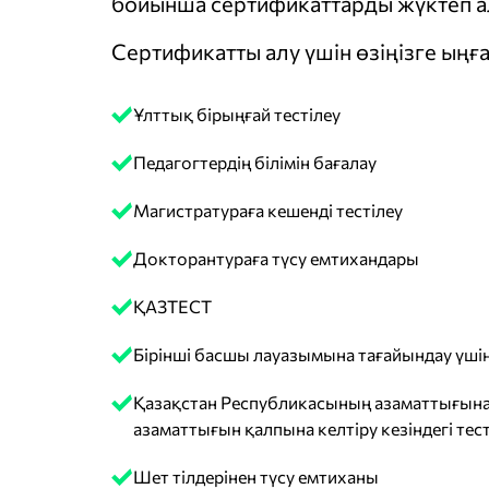
бойынша сертификаттарды жүктеп ал
Сертификатты алу үшін өзіңізге ыңға
Ұлттық бірыңғай тестілеу
Педагогтердің білімін бағалау
Магистратураға кешенді тестілеу
Докторантураға түсу емтихандары
ҚАЗТЕСТ
Бірінші басшы лауазымына тағайындау үшін
Қазақстан Республикасының азаматтығына
азаматтығын қалпына келтіру кезіндегі тест
Шет тілдерінен түсу емтиханы