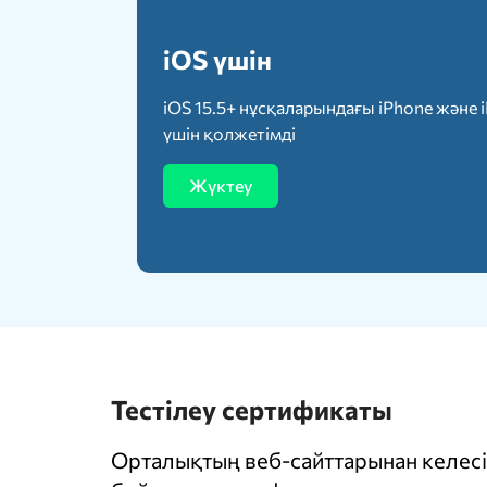
iOS үшін
iOS 15.5+ нұсқаларындағы iPhone және 
үшін қолжетімді
Жүктеу
Тестілеу сертификаты
Орталықтың веб-сайттарынан келесі 