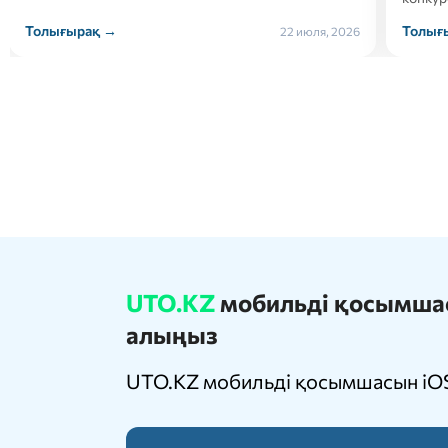
Толығырақ →
Толығ
22 июля, 2026
UTO.KZ
мобильді қосымшасы
алыңыз
UTO.KZ мобильді қосымшасын iOS