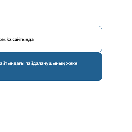
nter.kz сайтында
z сайтындағы пайдаланушының жеке