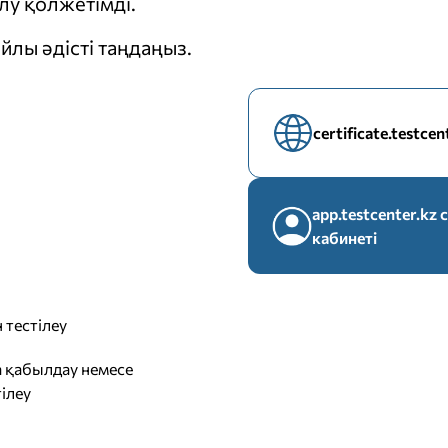
у қолжетімді.
йлы әдісті таңдаңыз.
certificate.testce
app.testcenter.k
кабинеті
 тестілеу
 қабылдау немесе
ілеу