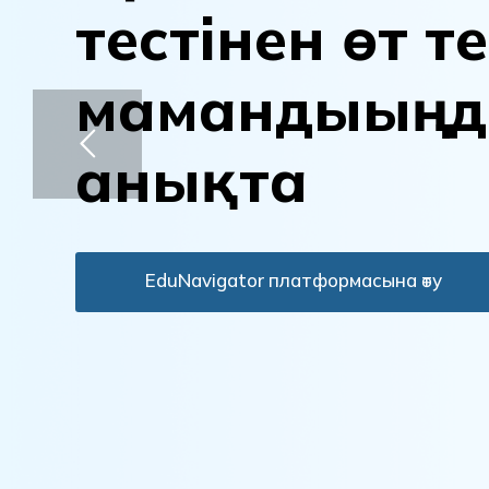
т
е
с
т
і
н
е
н
ө
т
т
е
м
а
м
а
н
д
ы
ы
ң
д
а
н
ы
қ
т
а
EduNavigator платформасына өту