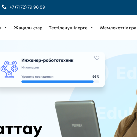
+7 (7172) 79 98 89
ы
Жаңалықтар
Тестіленушілерге
Мемлекеттік гра
а
т
т
а
у