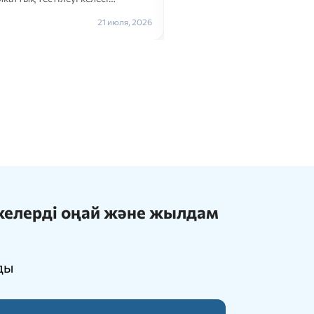
Толығырақ →
21 июля, 2026
ижелерді оңай және жылдам
ды