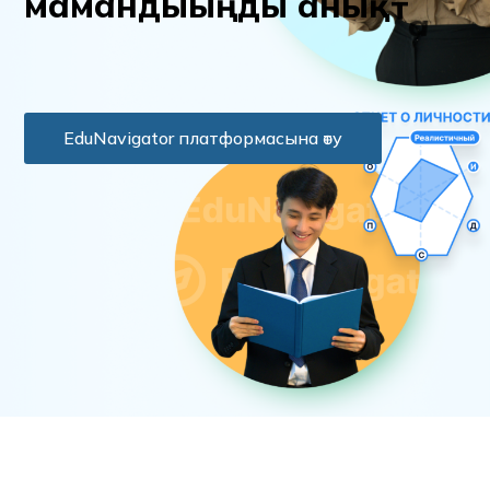
м
а
м
а
н
д
ы
ы
ң
д
ы
а
н
ы
қ
т
а
EduNavigator платформасына өту