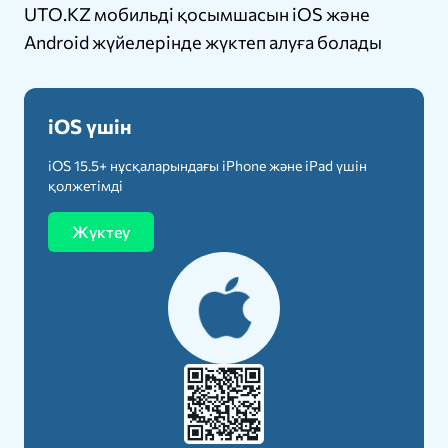
UTO.KZ мобильді қосымшасын iOS және
Android жүйелерінде жүктеп алуға болады
iOS үшін
iOS 15.5+ нұсқаларындағы iPhone және iPad үшін
қолжетімді
Жүктеу