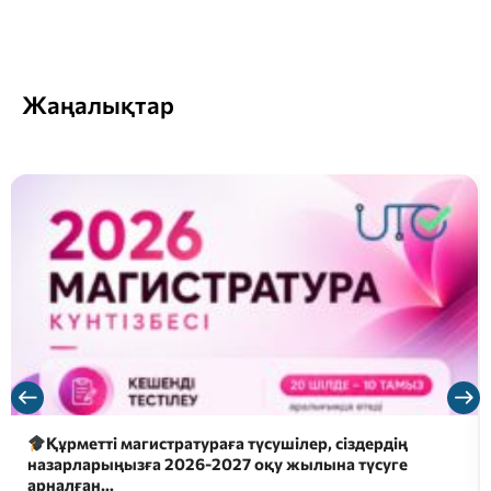
Жаңалықтар
Құрметті магистратураға түсушілер, сіздердің
назарларыңызға 2026-2027 оқу жылына түсуге
арналған…