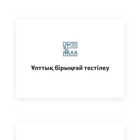
Қазақстанда жоғары білім алу
(бакалавриат)
Ұлттық бірыңғай тестілеу
Өту