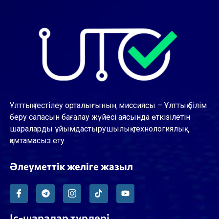
Ұлттық тестілеу орталығының миссиясы – Ұлттық білім
беру сапасын бағалау жүйесі аясында өткізілетін
шараларды ұйымдастырушылық-технологиялық
қамтамасыз ету.
Әлеуметтік желіге жазыл
Іс-шаралар түрлері