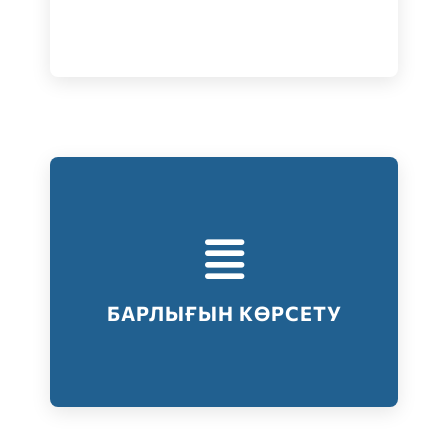
Тестілеудің барлық түрлері
Барлығын көрсету
БАРЛЫҒЫН КӨРСЕТУ