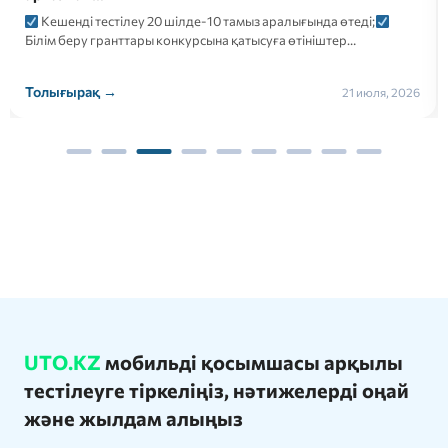
Кешенді тестілеу 20 шілде-10 тамыз аралығында өтеді;
Білім беру гранттары конкурсына қатысуға өтініштер…
Толығырақ →
21 июля, 2026
UTO.KZ
мобильді қосымшасы арқылы
тестілеуге тіркеліңіз, нәтижелерді оңай
және жылдам алыңыз