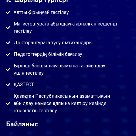
Ұлттық бірыңғай тестілеу
Магистратураға қабылдауға арналған кешенді
тестілеу
Докторантураға түсу емтихандары
Педагогтердің білімін бағалау
Бірінші басшы лауазымына тағайындау
үшін тестілеу
ҚАЗТЕСТ
Қазақстан Республикасының азаматтығын
қабылдау немесе қалпына келтіру кезінде
өткізілетін тестілеу
Байланыс