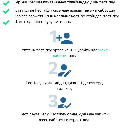
Бірінші басшы лауазымына тағайындау үшін тестілеу
Қазақстан Республикасының азаматтығына қабылдау
немесе азаматтығын қалпына келтіру кезіндегі тестілеу
Шет тілдерінен түсу емтиханы
1
Ұлттық тестілеу орталығының сайтында
жеке
кабинет
ашу
2
Тестілеу түрін таңдап, қажетті деректерді
толтыру
3
Тестілеуге келу. Тестілеу орны, күні мен уақыты
жеке кабинетте көрсетіледі