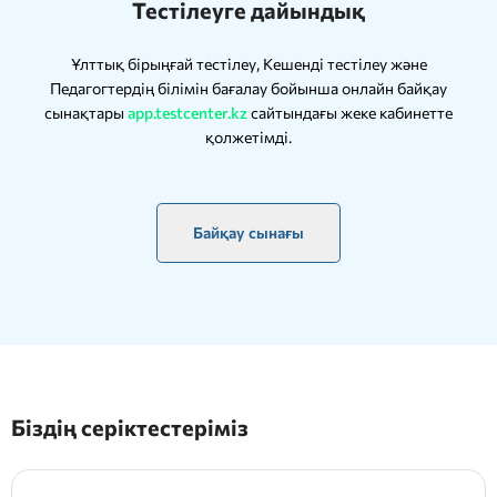
Тестілеуге дайындық
Ұлттық бірыңғай тестілеу, Кешенді тестілеу және
Педагогтердің білімін бағалау бойынша онлайн байқау
сынақтары
app.testcenter.kz
сайтындағы жеке кабинетте
қолжетімді.
Байқау сынағы
Біздің серіктестеріміз