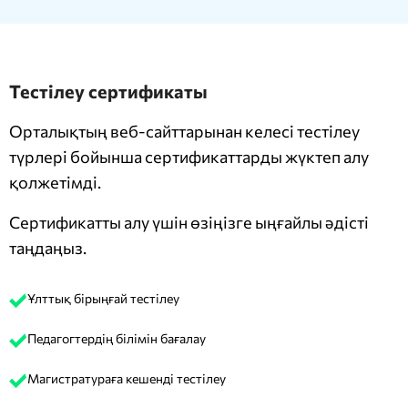
Тестілеу сертификаты
Орталықтың веб-сайттарынан келесі тестілеу
түрлері бойынша сертификаттарды жүктеп алу
қолжетімді.
Сертификатты алу үшін өзіңізге ыңғайлы әдісті
таңдаңыз.
Ұлттық бірыңғай тестілеу
Педагогтердің білімін бағалау
Магистратураға кешенді тестілеу