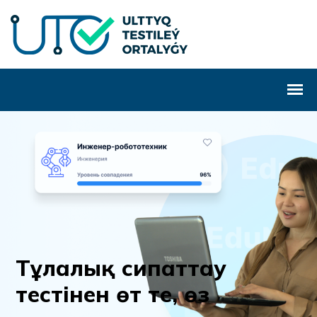
Т
ұ
л
а
л
ы
қ
с
и
п
а
т
т
а
у
т
е
с
т
і
н
е
н
ө
т
т
е
,
ө
з