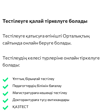
Тестілеуге қалай тіркелуге болады
Тестілеуге қатысуға өтінішті Орталықтың
сайтында онлайн беруге болады.
Тестілеудің келесі түрлеріне онлайн тіркелуге
болады:
Ұлттық бірыңғай тестілеу
Педагогтердің білімін бағалау
Магистратураға кешенді тестілеу
Докторантураға түсу емтихандары
ҚАЗТЕСТ