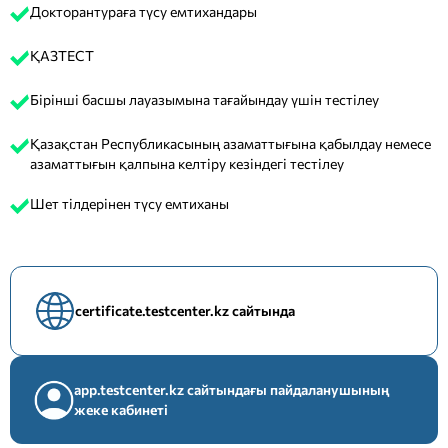
Докторантураға түсу емтихандары
ҚАЗТЕСТ
Бірінші басшы лауазымына тағайындау үшін тестілеу
Қазақстан Республикасының азаматтығына қабылдау немесе
азаматтығын қалпына келтіру кезіндегі тестілеу
Шет тілдерінен түсу емтиханы
certificate.testcenter.kz сайтында
app.testcenter.kz сайтындағы пайдаланушының
жеке кабинеті