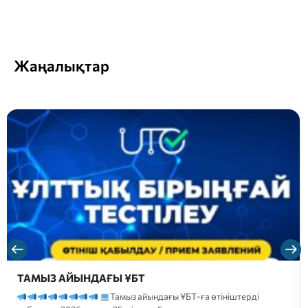
Жаңалықтар
ТАМЫЗ АЙЫНДАҒЫ ҰБТ
Тамыз айындағы ҰБТ-ға өтініштерді