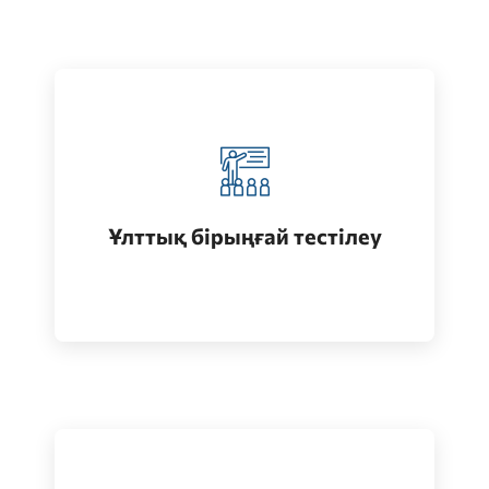
Қазақстанда жоғары білім алу
(бакалавриат)
Ұлттық бірыңғай тестілеу
Өту