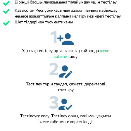
Бірінші басшы лауазымына тағайындау үшін тестілеу
Қазақстан Республикасының азаматтығына қабылдау
немесе азаматтығын қалпына келтіру кезіндегі тестілеу
Шет тілдерінен түсу емтиханы
1
Ұлттық тестілеу орталығының сайтында
жеке
кабинет
ашу
2
Тестілеу түрін таңдап, қажетті деректерді
толтыру
3
Тестілеуге келу. Тестілеу орны, күні мен уақыты
жеке кабинетте көрсетіледі