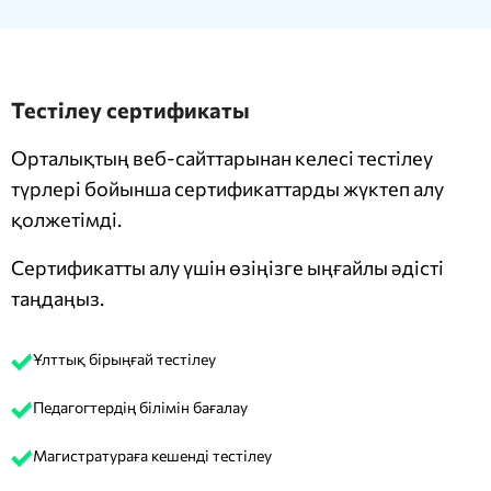
Тестілеу сертификаты
Орталықтың веб-сайттарынан келесі тестілеу
түрлері бойынша сертификаттарды жүктеп алу
қолжетімді.
Сертификатты алу үшін өзіңізге ыңғайлы әдісті
таңдаңыз.
Ұлттық бірыңғай тестілеу
Педагогтердің білімін бағалау
Магистратураға кешенді тестілеу