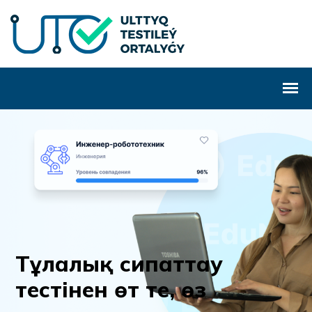
Т
ұ
л
а
л
ы
қ
с
и
п
а
т
т
а
у
т
е
с
т
і
н
е
н
ө
т
т
е
,
ө
з