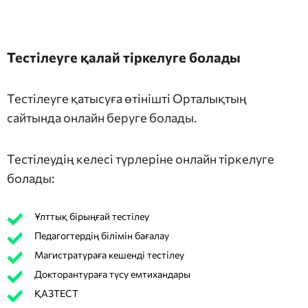
Тестілеуге қалай тіркелуге болады
Тестілеуге қатысуға өтінішті Орталықтың
сайтында онлайн беруге болады.
Тестілеудің келесі түрлеріне онлайн тіркелуге
болады:
Ұлттық бірыңғай тестілеу
Педагогтердің білімін бағалау
Магистратураға кешенді тестілеу
Докторантураға түсу емтихандары
ҚАЗТЕСТ