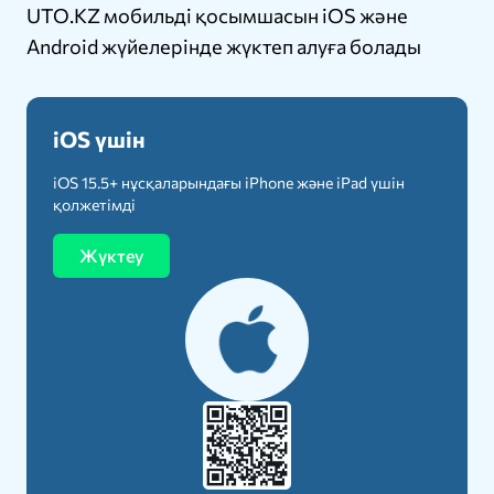
UTO.KZ мобильді қосымшасын iOS және
Android жүйелерінде жүктеп алуға болады
iOS үшін
iOS 15.5+ нұсқаларындағы iPhone және iPad үшін
қолжетімді
Жүктеу