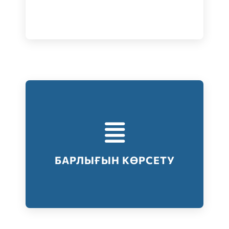
Тестілеудің барлық түрлері
Барлығын көрсету
БАРЛЫҒЫН КӨРСЕТУ