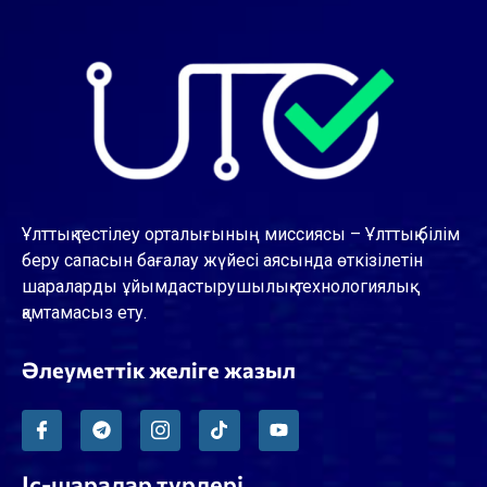
Ұлттық тестілеу орталығының миссиясы – Ұлттық білім
беру сапасын бағалау жүйесі аясында өткізілетін
шараларды ұйымдастырушылық-технологиялық
қамтамасыз ету.
Әлеуметтік желіге жазыл
Іс-шаралар түрлері