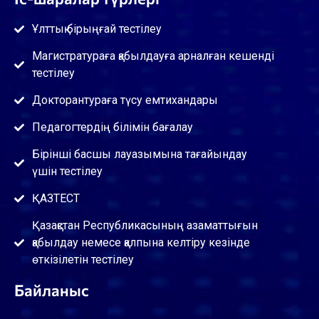
Ұлттық бірыңғай тестілеу
Магистратураға қабылдауға арналған кешенді
тестілеу
Докторантураға түсу емтихандары
Педагогтердің білімін бағалау
Бірінші басшы лауазымына тағайындау
үшін тестілеу
ҚАЗТЕСТ
Қазақстан Республикасының азаматтығын
қабылдау немесе қалпына келтіру кезінде
өткізілетін тестілеу
Байланыс