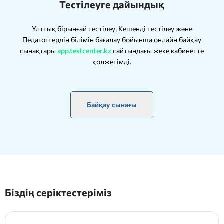
Тестілеуге дайындық
Ұлттық бірыңғай тестілеу, Кешенді тестілеу және
Педагогтердің білімін бағалау бойынша онлайн байқау
сынақтары
app.testcenter.kz
сайтындағы жеке кабинетте
қолжетімді.
Байқау сынағы
Біздің серіктестеріміз