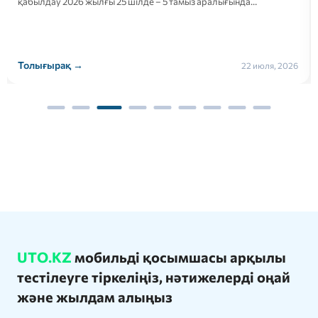
қабылдау 2026 жылғы 25 шілде – 5 тамыз аралығында…
Толығырақ →
22 июля, 2026
UTO.KZ
мобильді қосымшасы арқылы
тестілеуге тіркеліңіз, нәтижелерді оңай
және жылдам алыңыз