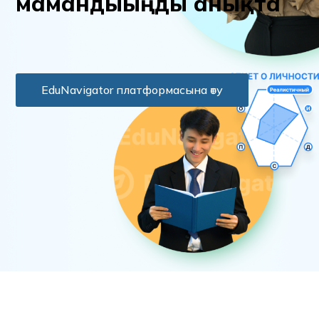
м
а
м
а
н
д
ы
ы
ң
д
ы
а
н
ы
қ
т
а
EduNavigator платформасына өту