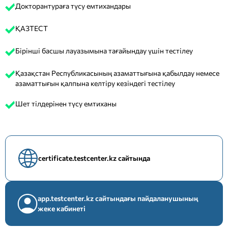
Докторантураға түсу емтихандары
ҚАЗТЕСТ
Бірінші басшы лауазымына тағайындау үшін тестілеу
Қазақстан Республикасының азаматтығына қабылдау немесе
азаматтығын қалпына келтіру кезіндегі тестілеу
Шет тілдерінен түсу емтиханы
certificate.testcenter.kz сайтында
app.testcenter.kz сайтындағы пайдаланушының
жеке кабинеті