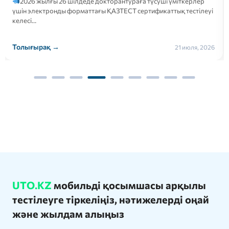
2026 жылғы 26 шілдеде докторантураға түсуші үміткерлер
үшін электронды форматтағы ҚАЗТЕСТ сертификаттық тестілеуі
келесі…
Толығырақ →
21 июля, 2026
UTO.KZ
мобильді қосымшасы арқылы
тестілеуге тіркеліңіз, нәтижелерді оңай
және жылдам алыңыз