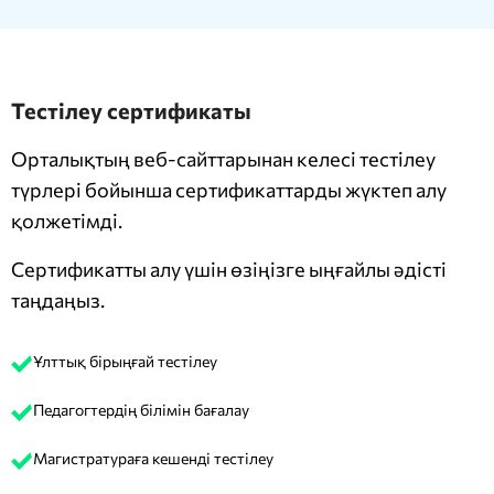
Тестілеу сертификаты
Орталықтың веб-сайттарынан келесі тестілеу
түрлері бойынша сертификаттарды жүктеп алу
қолжетімді.
Сертификатты алу үшін өзіңізге ыңғайлы әдісті
таңдаңыз.
Ұлттық бірыңғай тестілеу
Педагогтердің білімін бағалау
Магистратураға кешенді тестілеу