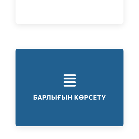
Тестілеудің барлық түрлері
Барлығын көрсету
БАРЛЫҒЫН КӨРСЕТУ