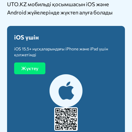
UTO.KZ мобильді қосымшасын iOS және
Android жүйелерінде жүктеп алуға болады
iOS үшін
iOS 15.5+ нұсқаларындағы iPhone және iPad үшін
қолжетімді
Жүктеу