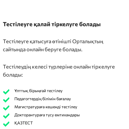
Тестілеуге қалай тіркелуге болады
Тестілеуге қатысуға өтінішті Орталықтың
сайтында онлайн беруге болады.
Тестілеудің келесі түрлеріне онлайн тіркелуге
болады:
Ұлттық бірыңғай тестілеу
Педагогтердің білімін бағалау
Магистратураға кешенді тестілеу
Докторантураға түсу емтихандары
ҚАЗТЕСТ