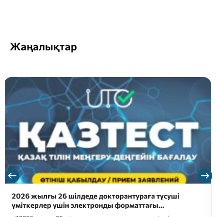
Жаңалықтар
2026 жылғы 26 шілдеде докторантураға түсуші
үміткерлер үшін электронды форматтағы…