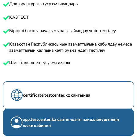
Докторантураға түсу емтихандары
ҚАЗТЕСТ
Бірінші басшы лауазымына тағайындау үшін тестілеу
Қазақстан Республикасының азаматтығына қабылдау немесе
азаматтығын қалпына келтіру кезіндегі тестілеу
Шет тілдерінен түсу емтиханы
certificate.testcenter.kz сайтында
app.testcenter.kz сайтындағы пайдаланушының
жеке кабинеті