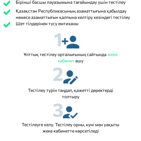
Бірінші басшы лауазымына тағайындау үшін тестілеу
Қазақстан Республикасының азаматтығына қабылдау
немесе азаматтығын қалпына келтіру кезіндегі тестілеу
Шет тілдерінен түсу емтиханы
1
Ұлттық тестілеу орталығының сайтында
жеке
кабинет
ашу
2
Тестілеу түрін таңдап, қажетті деректерді
толтыру
3
Тестілеуге келу. Тестілеу орны, күні мен уақыты
жеке кабинетте көрсетіледі