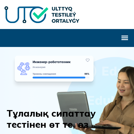
Т
ұ
л
а
л
ы
қ
с
и
п
а
т
т
а
у
т
е
с
т
і
н
е
н
ө
т
т
е
,
ө
з