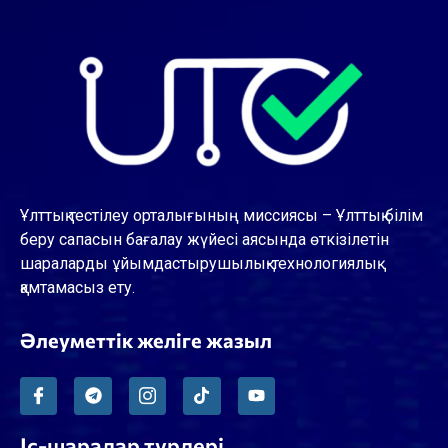
Ұлттық тестілеу орталығының миссиясы – Ұлттық білім
беру сапасын бағалау жүйесі аясында өткізілетін
шараларды ұйымдастырушылық-технологиялық
қамтамасыз ету.
Әлеуметтік желіге жазыл
Іс-шаралар түрлері