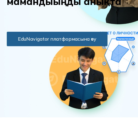
м
а
м
а
н
д
ы
ы
ң
д
ы
а
н
ы
қ
т
а
EduNavigator платформасына өту