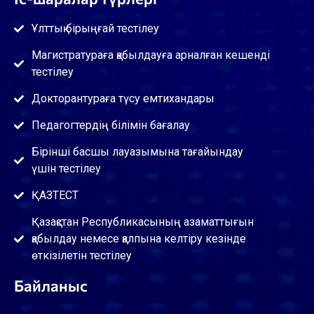
Ұлттық бірыңғай тестілеу
Магистратураға қабылдауға арналған кешенді
тестілеу
Докторантураға түсу емтихандары
Педагогтердің білімін бағалау
Бірінші басшы лауазымына тағайындау
үшін тестілеу
ҚАЗТЕСТ
Қазақстан Республикасының азаматтығын
қабылдау немесе қалпына келтіру кезінде
өткізілетін тестілеу
Байланыс