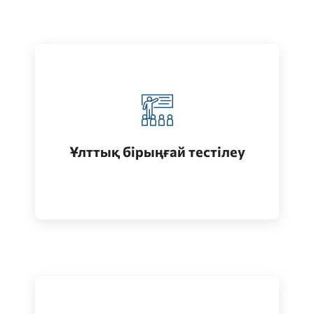
Қазақстанда жоғары білім алу
(бакалавриат)
Ұлттық бірыңғай тестілеу
Өту