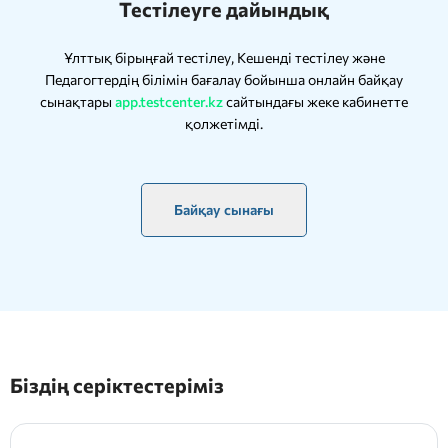
Тестілеуге дайындық
Ұлттық бірыңғай тестілеу, Кешенді тестілеу және
Педагогтердің білімін бағалау бойынша онлайн байқау
сынақтары
app.testcenter.kz
сайтындағы жеке кабинетте
қолжетімді.
Байқау сынағы
Біздің серіктестеріміз