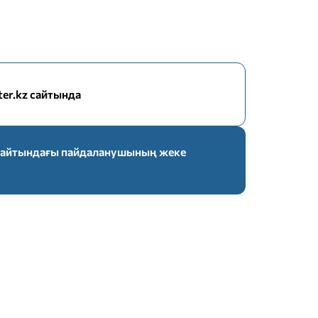
nter.kz сайтында
z сайтындағы пайдаланушының жеке