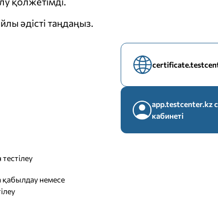
у қолжетімді.
йлы әдісті таңдаңыз.
certificate.testce
app.testcenter.k
кабинеті
 тестілеу
 қабылдау немесе
ілеу