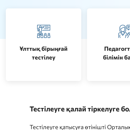
Педагогт
Қазақстанда жоғары білім
аттестац
алу (бакалавриат)
кезеңдерін
Ұлттық бірыңғай
Педагогт
Өту
тестілеу
білімін б
Өту
Тестілеуге қалай тіркелуге б
Тестілеуге қатысуға өтінішті Ортал