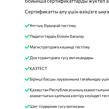
бойынша сертификаттарды жүктеп ал
Сертификатты алу үшін өзіңізге ыңға
Ұлттық бірыңғай тестілеу
Педагогтердің білімін бағалау
Магистратураға кешенді тестілеу
Докторантураға түсу емтихандары
ҚАЗТЕСТ
Бірінші басшы лауазымына тағайындау үшін
Қазақстан Республикасының азаматтығына
азаматтығын қалпына келтіру кезіндегі тест
Шет тілдерінен түсу емтиханы