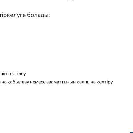
 тіркелуге болады:
ін тестілеу
на қабылдау немесе азаматтығын қалпына келтіру