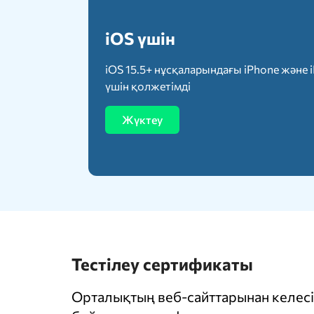
iOS үшін
iOS 15.5+ нұсқаларындағы iPhone және 
үшін қолжетімді
Жүктеу
Тестілеу сертификаты
Орталықтың веб-сайттарынан келесі 