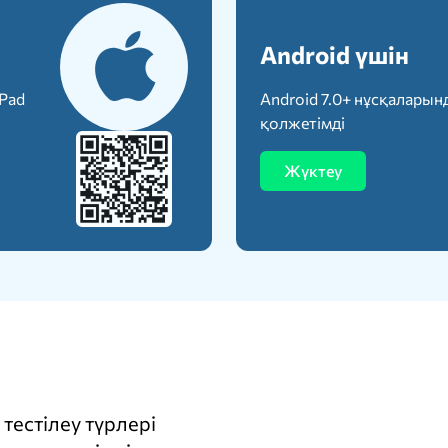
Android үшін
iPad
Android 7.0+ нұсқаларын
қолжетімді
Жүктеу
тестілеу түрлері