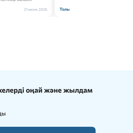
Толығырақ →
21 июля, 2026
ижелерді оңай және жылдам
ды