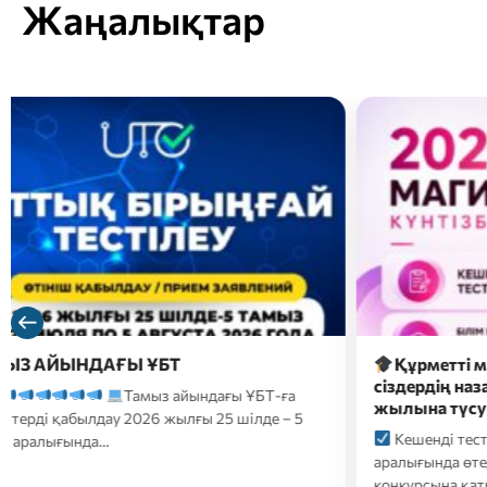
Жаңалықтар
Құрметті магистратураға түсушілер,
2026 
сіздердің назарларыңызға 2026-2027 оқу
түсуш
жылына түсуге арналған…
форм
Кешенді тестілеу 20 шілде-10 тамыз
2026
аралығында өтеді;
Білім беру гранттары
үмітке
конкурсына қатысуға өтініштер…
ҚАЗТЕС