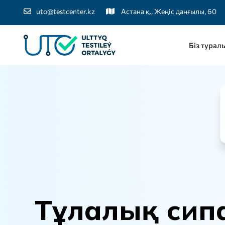
uto@testcenter.kz
Астана қ., Жеңіс даңғылы, 60
Біз турал
Т
ұ
л
а
л
ы
қ
с
и
п