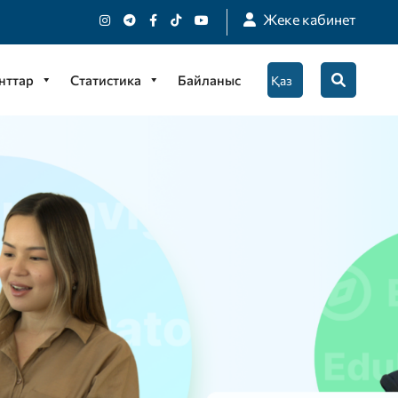
Жеке кабинет
нттар
Статистика
Байланыс