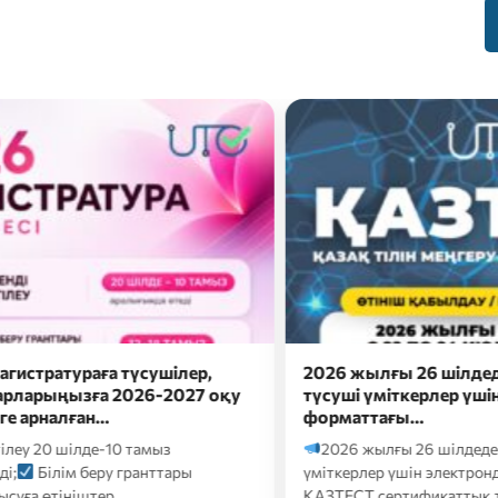
жылғы 26 шілдеде докторантураға
Сәлем, бола
і үміткерлер үшін электронды
Болашақ мама
аттағы…
ба?
Онда eduna
 жылғы 26 шілдеде докторантураға түсуші
кәсіби бағдарлау т
рлер үшін электронды форматтағы
Т сертификаттық тестілеуі келесі…