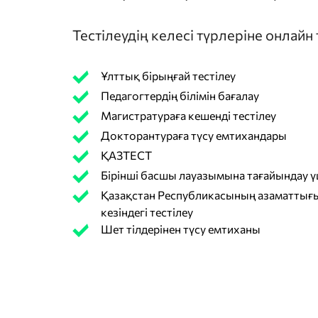
Тестілеудің келесі түрлеріне онлайн
Ұлттық бірыңғай тестілеу
Педагогтердің білімін бағалау
Магистратураға кешенді тестілеу
Докторантураға түсу емтихандары
ҚАЗТЕСТ
Бірінші басшы лауазымына тағайындау үш
Қазақстан Республикасының азаматтығы
кезіндегі тестілеу
Шет тілдерінен түсу емтиханы