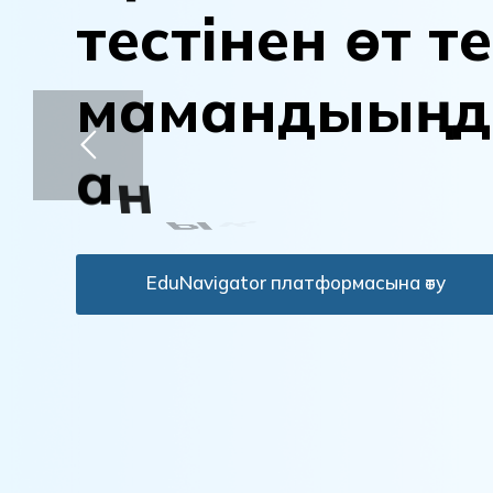
т
е
с
т
і
н
е
н
ө
т
т
е
м
а
м
а
н
д
ы
ы
ң
д
а
н
ы
қ
т
а
EduNavigator платформасына өту