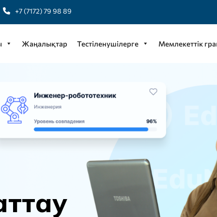
+7 (7172) 79 98 89
ы
Жаңалықтар
Тестіленушілерге
Мемлекеттік гра
а
т
т
а
у