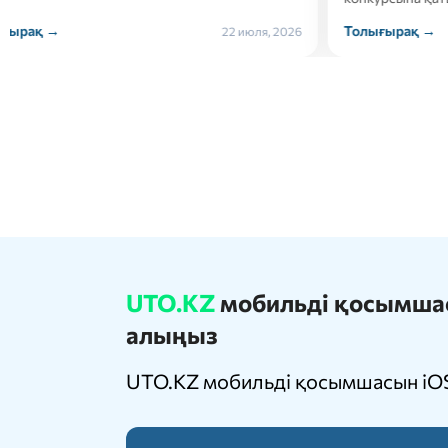
Толығырақ →
Толығ
21 июля, 2026
UTO.KZ
мобильді қосымшасы
алыңыз
UTO.KZ мобильді қосымшасын iOS