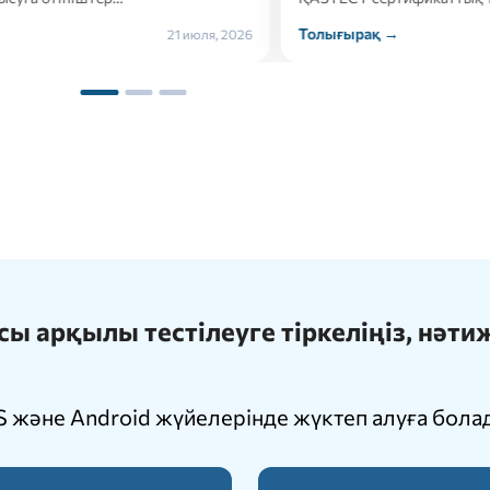
ырақ →
Толығырақ →
21 июля, 2026
 арқылы тестілеуге тіркеліңіз, нәт
 және Android жүйелерінде жүктеп алуға бола