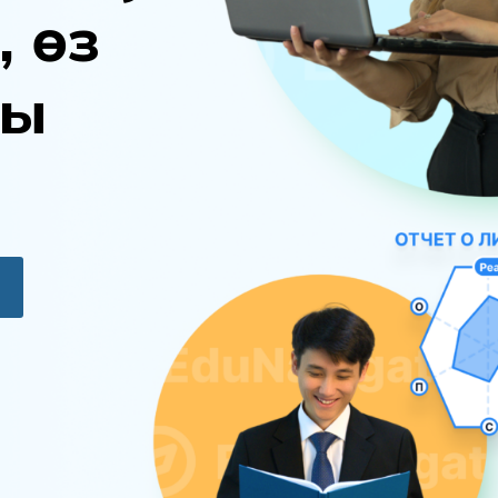
,
ө
з
ы