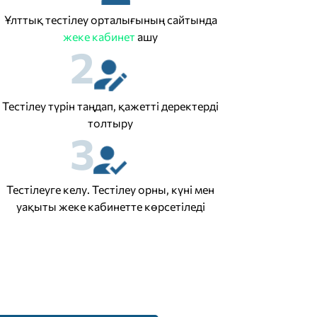
Ұлттық тестілеу орталығының сайтында
жеке кабинет
ашу
2
Тестілеу түрін таңдап, қажетті деректерді
толтыру
3
Тестілеуге келу. Тестілеу орны, күні мен
уақыты жеке кабинетте көрсетіледі