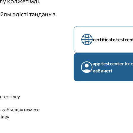
у қолжетімді.
йлы әдісті таңдаңыз.
certificate.testce
app.testcenter.k
кабинеті
 тестілеу
 қабылдау немесе
ілеу