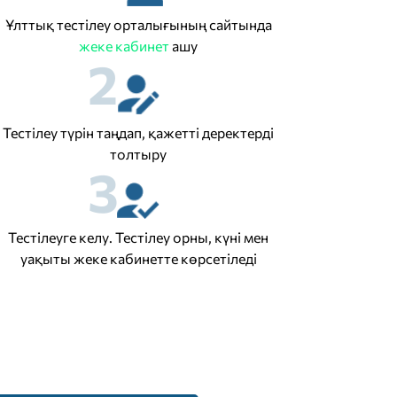
Ұлттық тестілеу орталығының сайтында
жеке кабинет
ашу
2
Тестілеу түрін таңдап, қажетті деректерді
толтыру
3
Тестілеуге келу. Тестілеу орны, күні мен
уақыты жеке кабинетте көрсетіледі