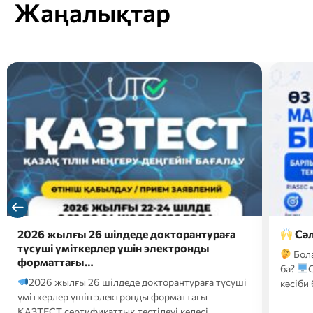
Жаңалықтар
2026 жылғы 26 шілдеде докторантураға
Сәл
түсуші үміткерлер үшін электронды
Бол
форматтағы…
ба?
2026 жылғы 26 шілдеде докторантураға түсуші
кәсіби 
үміткерлер үшін электронды форматтағы
ҚАЗТЕСТ сертификаттық тестілеуі келесі…