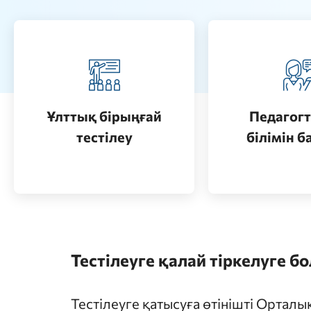
Педагогт
Қазақстанда жоғары білім
аттестац
алу (бакалавриат)
кезеңдерін
Ұлттық бірыңғай
Педагогт
Өту
тестілеу
білімін б
Өту
Тестілеуге қалай тіркелуге б
Тестілеуге қатысуға өтінішті Ортал