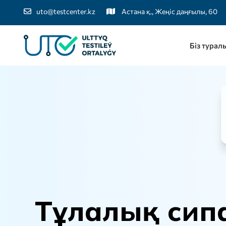
uto@testcenter.kz
Астана қ., Жеңіс даңғылы, 60
Біз турал
Т
ұ
л
а
л
ы
қ
с
и
п