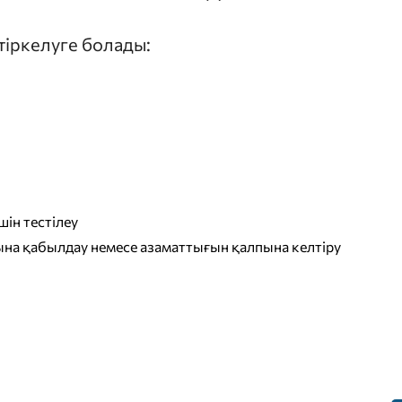
 тіркелуге болады:
ін тестілеу
на қабылдау немесе азаматтығын қалпына келтіру