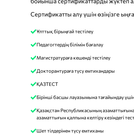
бойынша сертификаттарды жүктеп ал
Сертификатты алу үшін өзіңізге ыңға
Ұлттық бірыңғай тестілеу
Педагогтердің білімін бағалау
Магистратураға кешенді тестілеу
Докторантураға түсу емтихандары
ҚАЗТЕСТ
Бірінші басшы лауазымына тағайындау үшін
Қазақстан Республикасының азаматтығына
азаматтығын қалпына келтіру кезіндегі тест
Шет тілдерінен түсу емтиханы