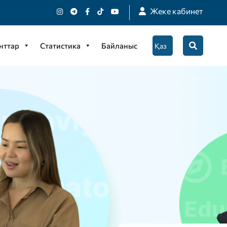
Жеке кабинет
нттар
Статистика
Байланыс