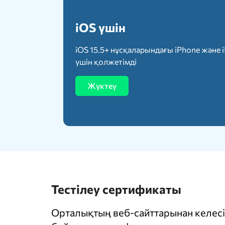
iOS үшін
iOS 15.5+ нұсқаларындағы iPhone және 
үшін қолжетімді
Жүктеу
Тестілеу сертификаты
Орталықтың веб-сайттарынан келесі 