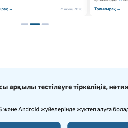
ырақ →
Толығырақ →
21 июля, 2026
 арқылы тестілеуге тіркеліңіз, нәт
 және Android жүйелерінде жүктеп алуға бола