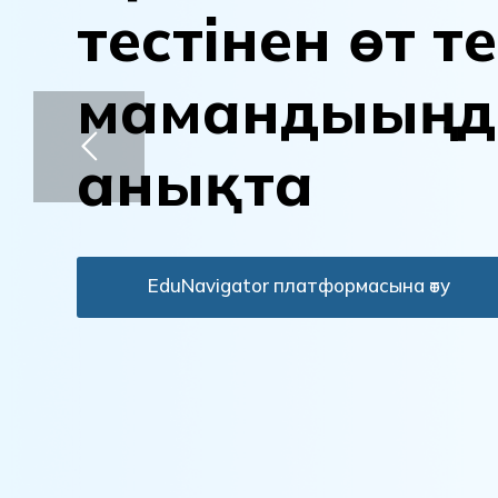
т
е
с
т
і
н
е
н
ө
т
т
е
м
а
м
а
н
д
ы
ы
ң
д
а
н
ы
қ
т
а
EduNavigator платформасына өту