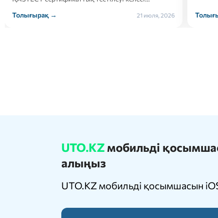
Толығырақ →
Толығ
21 июля, 2026
UTO.KZ
мобильді қосымшасы
алыңыз
UTO.KZ мобильді қосымшасын iOS