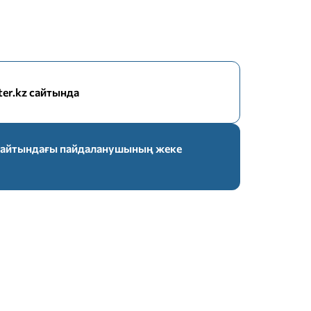
nter.kz сайтында
z сайтындағы пайдаланушының жеке