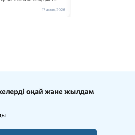
Толығырақ →
17 июля, 2026
ижелерді оңай және жылдам
ды