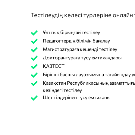
Тестілеудің келесі түрлеріне онлайн
Ұлттық бірыңғай тестілеу
Педагогтердің білімін бағалау
Магистратураға кешенді тестілеу
Докторантураға түсу емтихандары
ҚАЗТЕСТ
Бірінші басшы лауазымына тағайындау үш
Қазақстан Республикасының азаматтығы
кезіндегі тестілеу
Шет тілдерінен түсу емтиханы