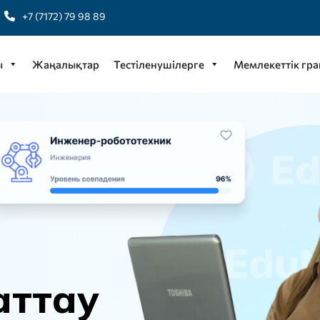
+7 (7172) 79 98 89
ы
Жаңалықтар
Тестіленушілерге
Мемлекеттік гра
а
т
т
а
у