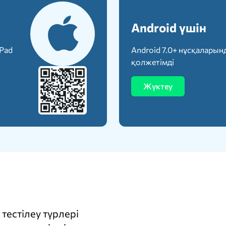
Android үшін
iPad
Android 7.0+ нұсқаларын
қолжетімді
Жүктеу
тестілеу түрлері