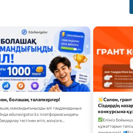
ем, болашақ талапкерлер!
Сәлем, гран
Сіздердің наза
ашақ мамандығыңызды әлі таңдамадыңыз
конкурсына қ
Онда edunavigator.kz платформасындағы
Еліміз бойынша
бағдарлау тестінен өтіп, өзіңізге…
құжаттарын тапс
арнамызда).
Ес