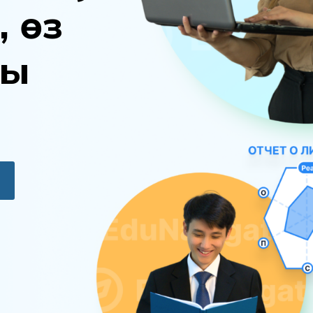
,
ө
з
ы