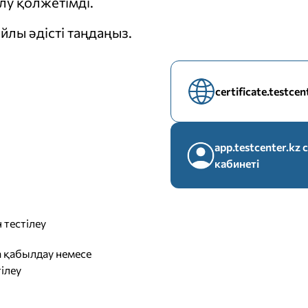
у қолжетімді.
йлы әдісті таңдаңыз.
certificate.testce
app.testcenter.k
кабинеті
 тестілеу
 қабылдау немесе
ілеу