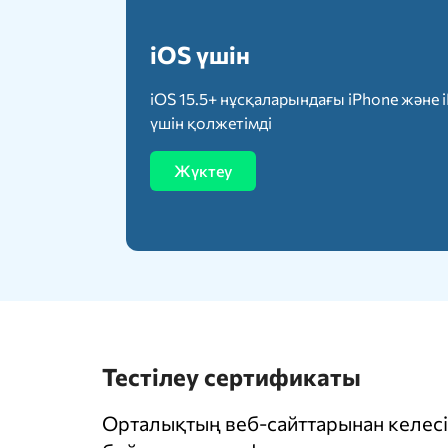
iOS үшін
iOS 15.5+ нұсқаларындағы iPhone және 
үшін қолжетімді
Жүктеу
Тестілеу сертификаты
Орталықтың веб-сайттарынан келесі 