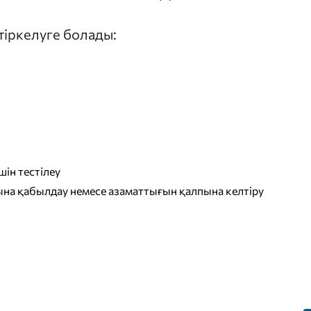
 тіркелуге болады:
ін тестілеу
на қабылдау немесе азаматтығын қалпына келтіру