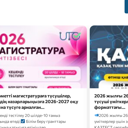
жылғы 26 шілдеде докторантураға
Сәлем, бола
і үміткерлер үшін электронды
Болашақ мама
аттағы…
ба?
Онда eduna
 жылғы 26 шілдеде докторантураға түсуші
кәсіби бағдарлау т
рлер үшін электронды форматтағы
Т сертификаттық тестілеуі келесі…