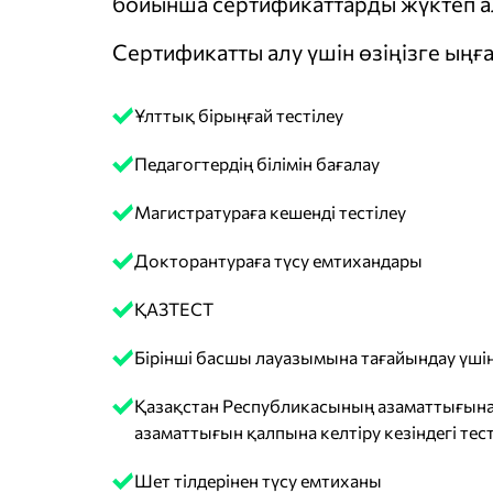
бойынша сертификаттарды жүктеп ал
Сертификатты алу үшін өзіңізге ыңға
Ұлттық бірыңғай тестілеу
Педагогтердің білімін бағалау
Магистратураға кешенді тестілеу
Докторантураға түсу емтихандары
ҚАЗТЕСТ
Бірінші басшы лауазымына тағайындау үшін
Қазақстан Республикасының азаматтығына
азаматтығын қалпына келтіру кезіндегі тест
Шет тілдерінен түсу емтиханы