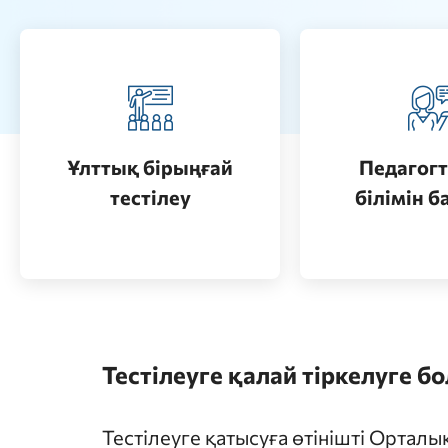
Педагогт
Қазақстанда жоғары білім
аттестац
алу (бакалавриат)
кезеңдерін
Ұлттық бірыңғай
Педагогт
Өту
тестілеу
білімін б
Өту
Тестілеуге қалай тіркелуге б
Тестілеуге қатысуға өтінішті Ортал