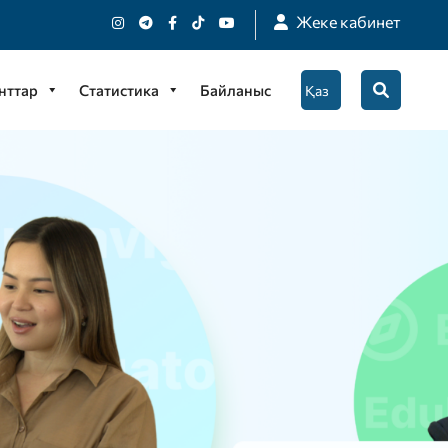
Жеке кабинет
нттар
Статистика
Байланыс