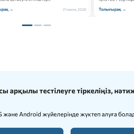
ырақ →
Толығырақ →
21 июля, 2026
 арқылы тестілеуге тіркеліңіз, нәт
 және Android жүйелерінде жүктеп алуға бола