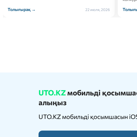
Толығырақ →
Толығ
21 июля, 2026
UTO.KZ
мобильді қосымшасы
алыңыз
UTO.KZ мобильді қосымшасын iOS