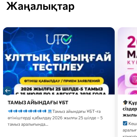
Жаңалықтар
Құрметті магистратураға түсушілер,
2026 
сіздердің назарларыңызға 2026-2027 оқу
түсуш
жылына түсуге арналған…
форм
Кешенді тестілеу 20 шілде-10 тамыз
2026
аралығында өтеді;
Білім беру гранттары
үмітке
конкурсына қатысуға өтініштер…
ҚАЗТЕС