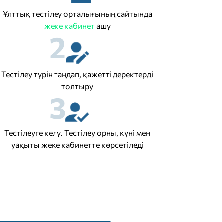
Ұлттық тестілеу орталығының сайтында
жеке кабинет
ашу
2
Тестілеу түрін таңдап, қажетті деректерді
толтыру
3
Тестілеуге келу. Тестілеу орны, күні мен
уақыты жеке кабинетте көрсетіледі