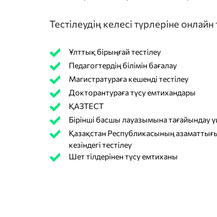
Тестілеудің келесі түрлеріне онлайн
Ұлттық бірыңғай тестілеу
Педагогтердің білімін бағалау
Магистратураға кешенді тестілеу
Докторантураға түсу емтихандары
ҚАЗТЕСТ
Бірінші басшы лауазымына тағайындау үш
Қазақстан Республикасының азаматтығы
кезіндегі тестілеу
Шет тілдерінен түсу емтиханы