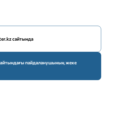
nter.kz сайтында
z сайтындағы пайдаланушының жеке