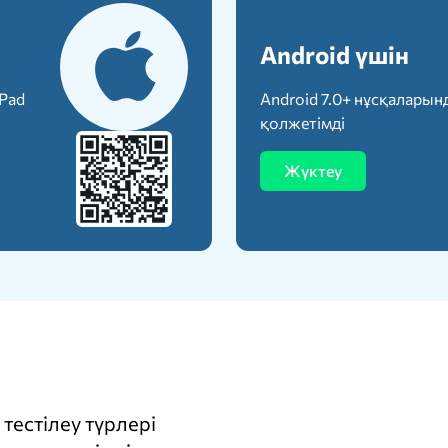
Android үшін
iPad
Android 7.0+ нұсқаларын
қолжетімді
Жүктеу
тестілеу түрлері