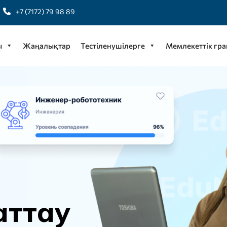
+7 (7172) 79 98 89
ы
Жаңалықтар
Тестіленушілерге
Мемлекеттік гра
а
т
т
а
у