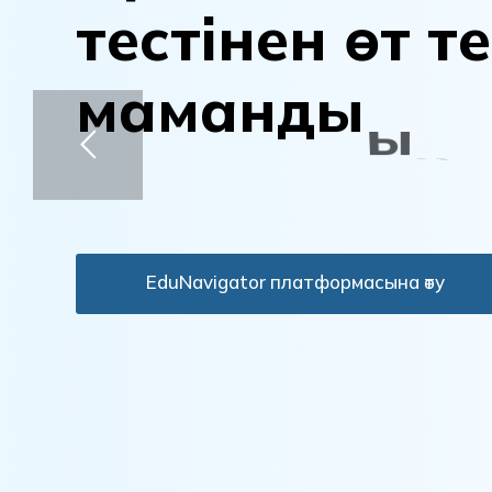
т
е
с
т
і
н
е
н
ө
т
т
е
м
а
м
а
н
д
ы
ы
ң
д
а
н
ы
қ
т
а
EduNavigator платформасына өту