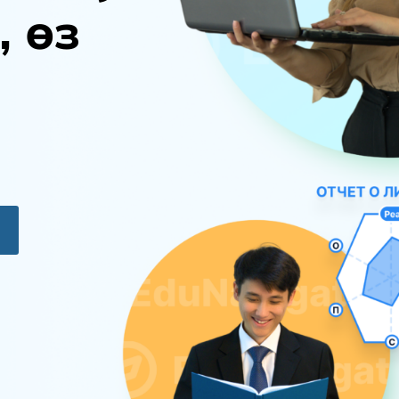
,
ө
з
ы