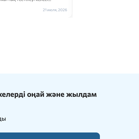
Толығырақ →
21 июля, 2026
ижелерді оңай және жылдам
ды