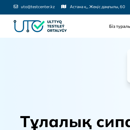
uto@testcenter.kz
Астана қ., Жеңіс даңғылы, 60
Біз турал
Т
ұ
л
а
л
ы
қ
с
и
п