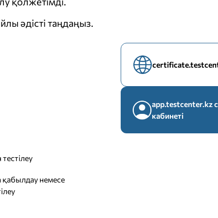
у қолжетімді.
йлы әдісті таңдаңыз.
certificate.testce
app.testcenter.k
кабинеті
 тестілеу
 қабылдау немесе
ілеу