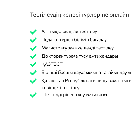
Тестілеудің келесі түрлеріне онлайн
Ұлттық бірыңғай тестілеу
Педагогтердің білімін бағалау
Магистратураға кешенді тестілеу
Докторантураға түсу емтихандары
ҚАЗТЕСТ
Бірінші басшы лауазымына тағайындау үш
Қазақстан Республикасының азаматтығы
кезіндегі тестілеу
Шет тілдерінен түсу емтиханы