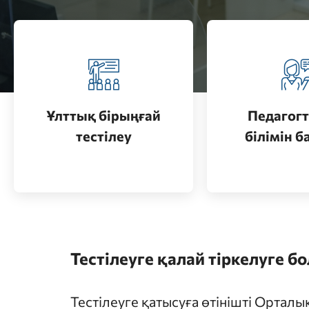
Педагогт
Қазақстанда жоғары білім
аттестац
алу (бакалавриат)
кезеңдерін
Ұлттық бірыңғай
Педагогт
Өту
тестілеу
білімін б
Өту
Тестілеуге қалай тіркелуге б
Тестілеуге қатысуға өтінішті Ортал