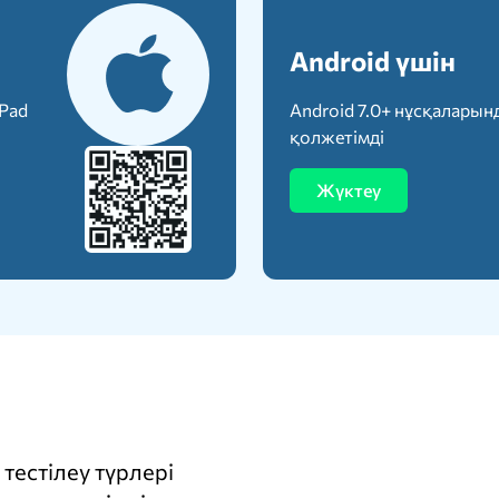
Android үшін
iPad
Android 7.0+ нұсқаларын
қолжетімді
Жүктеу
тестілеу түрлері