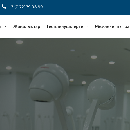
+7 (7172) 79 98 89
ы
Жаңалықтар
Тестіленушілерге
Мемлекеттік гра