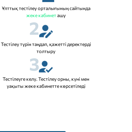
Ұлттық тестілеу орталығының сайтында
жеке кабинет
ашу
2
Тестілеу түрін таңдап, қажетті деректерді
толтыру
3
Тестілеуге келу. Тестілеу орны, күні мен
уақыты жеке кабинетте көрсетіледі