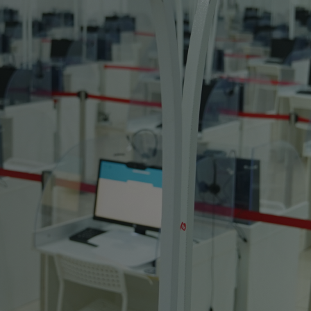
і
н
і
ш
б
е
р
у