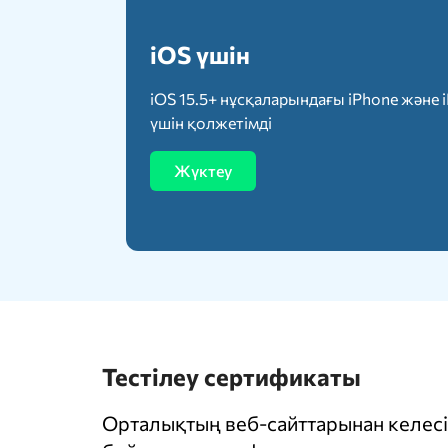
iOS үшін
iOS 15.5+ нұсқаларындағы iPhone және 
үшін қолжетімді
Жүктеу
Тестілеу сертификаты
Орталықтың веб-сайттарынан келесі 