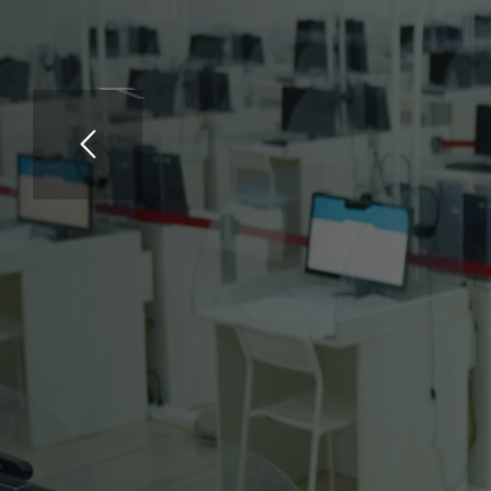
Т
е
с
т
і
л
е
у
г
е
ө
т