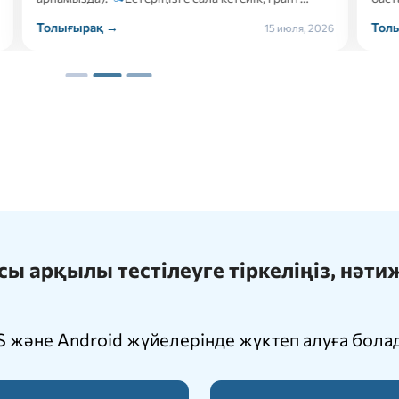
ырақ →
Толығырақ →
15 июля, 2026
 арқылы тестілеуге тіркеліңіз, нәт
 және Android жүйелерінде жүктеп алуға бола