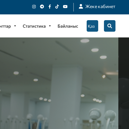
Жеке кабинет
нттар
Статистика
Байланыс