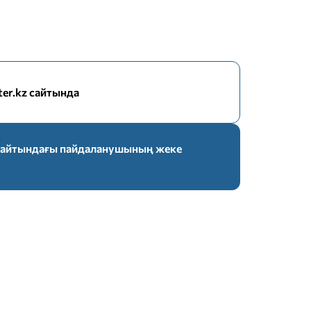
nter.kz сайтында
z сайтындағы пайдаланушының жеке