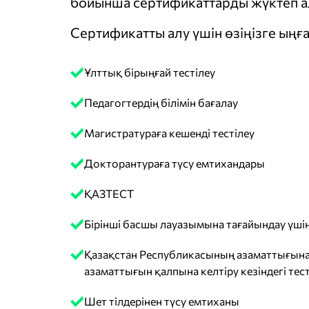
бойынша сертификаттарды жүктеп ал
Сертификатты алу үшін өзіңізге ыңға
Ұлттық бірыңғай тестілеу
Педагогтердің білімін бағалау
Магистратураға кешенді тестілеу
Докторантураға түсу емтихандары
ҚАЗТЕСТ
Бірінші басшы лауазымына тағайындау үшін
Қазақстан Республикасының азаматтығына
азаматтығын қалпына келтіру кезіндегі тест
Шет тілдерінен түсу емтиханы