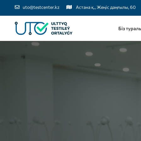
uto@testcenter.kz
Астана қ., Жеңіс даңғылы, 60
Біз турал