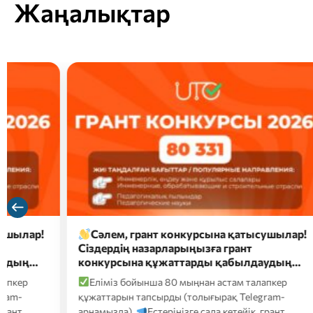
Жаңалықтар
Сәлем, грант конкурсына қатысушылар!
Сәл
Сіздердің назарларыңызға грант
Сізде
конкурсына құжаттарды қабылдаудың…
конку
Еліміз бойынша 80 мыңнан астам талапкер
Елім
құжаттарын тапсырды (толығырақ Telegram-
құжатт
арнамызда).
Естеріңізге сала кетейік, грант…
арнамы