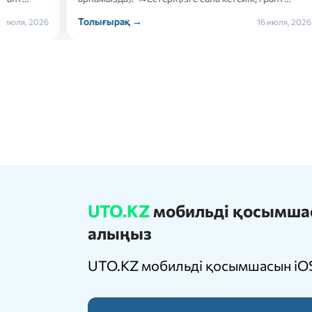
Толығырақ →
Толығ
16 июля, 2026
UTO.KZ
мобильді қосымшасы
алыңыз
UTO.KZ мобильді қосымшасын iOS