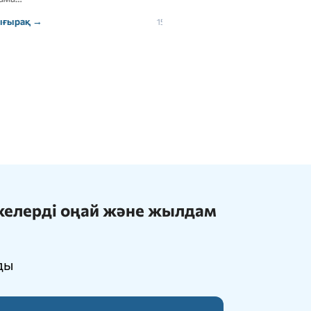
Толығырақ →
15 июля, 2026
ижелерді оңай және жылдам
ды