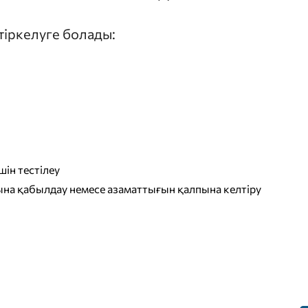
 тіркелуге болады:
ін тестілеу
на қабылдау немесе азаматтығын қалпына келтіру