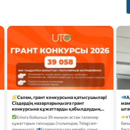
ем, грант конкурсына қатысушылар!
Адам капита
рдің назарларыңызға грант
мамандары ET
рсына құжаттарды қабылдаудың…
штаб-пәтерінд
із бойынша 39 мыңнан астам талапкер
ҰТО мен ETS бі
арын тапсырды (толығырақ Telegram-
бағыттардың бірі 
зда).
Естеріңізге сала кетейік, грант…
бастама…