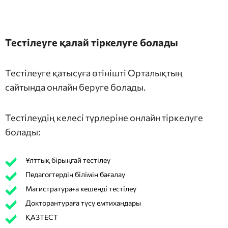
Тестілеуге қалай тіркелуге болады
Тестілеуге қатысуға өтінішті Орталықтың
сайтында онлайн беруге болады.
Тестілеудің келесі түрлеріне онлайн тіркелуге
болады:
Ұлттық бірыңғай тестілеу
Педагогтердің білімін бағалау
Магистратураға кешенді тестілеу
Докторантураға түсу емтихандары
ҚАЗТЕСТ