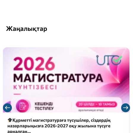
Жаңалықтар
Құрметті магистратураға түсушілер, сіздердің
назарларыңызға 2026-2027 оқу жылына түсуге
арналған…