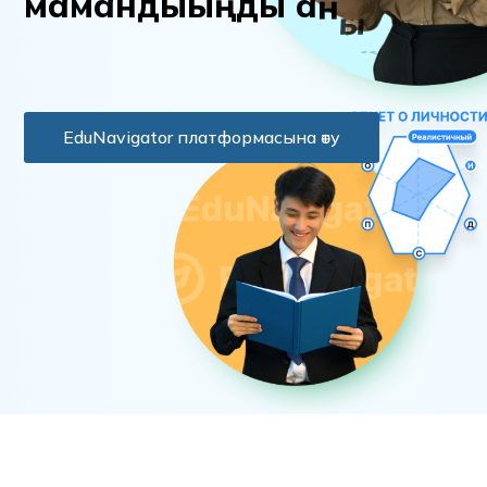
м
а
м
а
н
д
ы
ы
ң
д
ы
а
н
ы
қ
т
а
EduNavigator платформасына өту