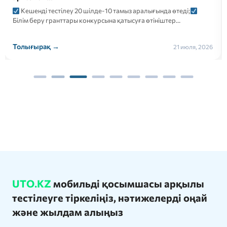
Кешенді тестілеу 20 шілде-10 тамыз аралығында өтеді;
Білім беру гранттары конкурсына қатысуға өтініштер…
Толығырақ →
21 июля, 2026
UTO.KZ
мобильді қосымшасы арқылы
тестілеуге тіркеліңіз, нәтижелерді оңай
және жылдам алыңыз