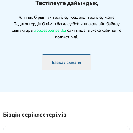
Тестілеуге дайындық
Ұлттық бірыңғай тестілеу, Кешенді тестілеу және
Педагогтердің білімін бағалау бойынша онлайн байқау
сынақтары
app.testcenter.kz
сайтындағы жеке кабинетте
қолжетімді.
Байқау сынағы
Біздің серіктестеріміз