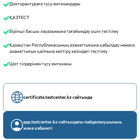
Докторантураға түсу емтихандары
ҚАЗТЕСТ
Бірінші басшы лауазымына тағайындау үшін тестілеу
Қазақстан Республикасының азаматтығына қабылдау немесе
азаматтығын қалпына келтіру кезіндегі тестілеу
Шет тілдерінен түсу емтиханы
certificate.testcenter.kz сайтында
app.testcenter.kz сайтындағы пайдаланушының
жеке кабинеті