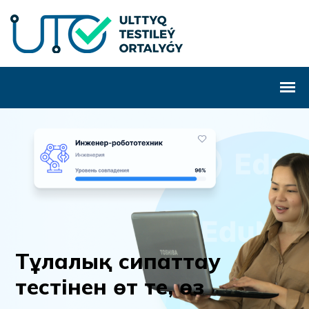
Т
ұ
л
а
л
ы
қ
с
и
п
а
т
т
а
у
т
е
с
т
і
н
е
н
ө
т
т
е
,
ө
з