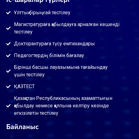
Ұлттық бірыңғай тестілеу
Магистратураға қабылдауға арналған кешенді
тестілеу
Докторантураға түсу емтихандары
Педагогтердің білімін бағалау
Бірінші басшы лауазымына тағайындау
үшін тестілеу
ҚАЗТЕСТ
Қазақстан Республикасының азаматтығын
қабылдау немесе қалпына келтіру кезінде
өткізілетін тестілеу
Байланыс