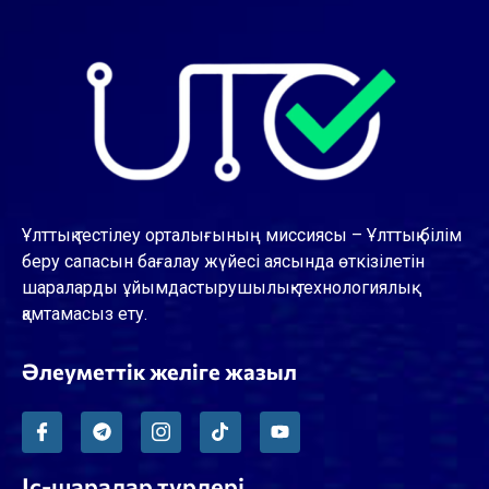
Ұлттық тестілеу орталығының миссиясы – Ұлттық білім
беру сапасын бағалау жүйесі аясында өткізілетін
шараларды ұйымдастырушылық-технологиялық
қамтамасыз ету.
Әлеуметтік желіге жазыл
Іс-шаралар түрлері