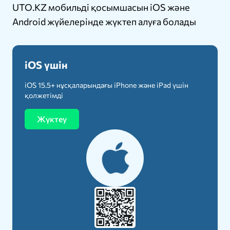
UTO.KZ мобильді қосымшасын iOS және
Android жүйелерінде жүктеп алуға болады
iOS үшін
iOS 15.5+ нұсқаларындағы iPhone және iPad үшін
қолжетімді
Жүктеу