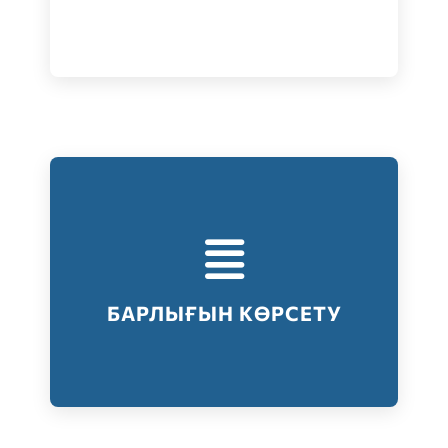
Тестілеудің барлық түрлері
Барлығын көрсету
БАРЛЫҒЫН КӨРСЕТУ