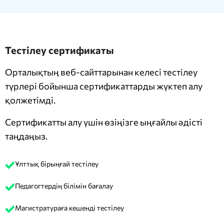
Тестілеу сертификаты
Орталықтың веб-сайттарынан келесі тестілеу
түрлері бойынша сертификаттарды жүктеп алу
қолжетімді.
Сертификатты алу үшін өзіңізге ыңғайлы әдісті
таңдаңыз.
Ұлттық бірыңғай тестілеу
Педагогтердің білімін бағалау
Магистратураға кешенді тестілеу