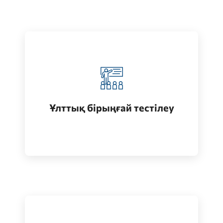
Қазақстанда жоғары білім алу
(бакалавриат)
Ұлттық бірыңғай тестілеу
Өту