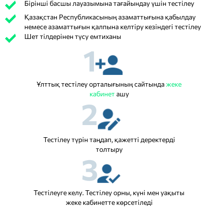
Бірінші басшы лауазымына тағайындау үшін тестілеу
Қазақстан Республикасының азаматтығына қабылдау
немесе азаматтығын қалпына келтіру кезіндегі тестілеу
Шет тілдерінен түсу емтиханы
1
Ұлттық тестілеу орталығының сайтында
жеке
кабинет
ашу
2
Тестілеу түрін таңдап, қажетті деректерді
толтыру
3
Тестілеуге келу. Тестілеу орны, күні мен уақыты
жеке кабинетте көрсетіледі