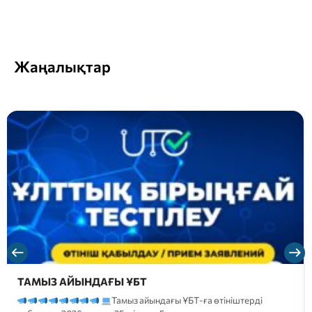
Жаңалықтар
ТАМЫЗ АЙЫНДАҒЫ ҰБТ
Тамыз айындағы ҰБТ-ға өтініштерді