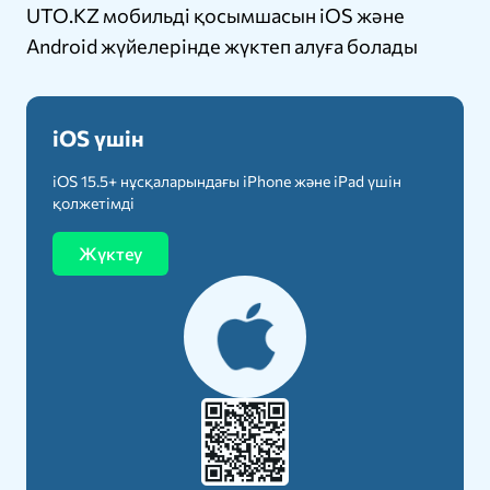
UTO.KZ мобильді қосымшасын iOS және
Android жүйелерінде жүктеп алуға болады
iOS үшін
iOS 15.5+ нұсқаларындағы iPhone және iPad үшін
қолжетімді
Жүктеу