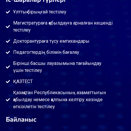
Ұлттық бірыңғай тестілеу
Магистратураға қабылдауға арналған кешенді
тестілеу
Докторантураға түсу емтихандары
Педагогтердің білімін бағалау
Бірінші басшы лауазымына тағайындау
үшін тестілеу
ҚАЗТЕСТ
Қазақстан Республикасының азаматтығын
қабылдау немесе қалпына келтіру кезінде
өткізілетін тестілеу
Байланыс