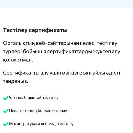
Тестілеу сертификаты
Орталықтың веб-сайттарынан келесі тестілеу
түрлері бойынша сертификаттарды жүктеп алу
қолжетімді.
Сертификатты алу үшін өзіңізге ыңғайлы әдісті
таңдаңыз.
Ұлттық бірыңғай тестілеу
Педагогтердің білімін бағалау
Магистратураға кешенді тестілеу