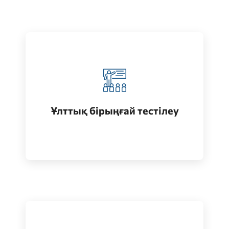
Қазақстанда жоғары білім алу
(бакалавриат)
Ұлттық бірыңғай тестілеу
Өту