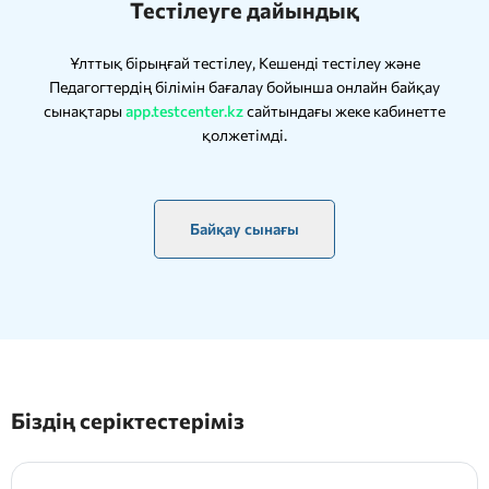
Тестілеуге дайындық
Ұлттық бірыңғай тестілеу, Кешенді тестілеу және
Педагогтердің білімін бағалау бойынша онлайн байқау
сынақтары
app.testcenter.kz
сайтындағы жеке кабинетте
қолжетімді.
Байқау сынағы
Біздің серіктестеріміз