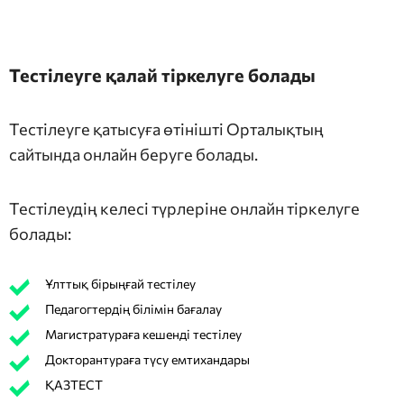
Тестілеуге қалай тіркелуге болады
Тестілеуге қатысуға өтінішті Орталықтың
сайтында онлайн беруге болады.
Тестілеудің келесі түрлеріне онлайн тіркелуге
болады:
Ұлттық бірыңғай тестілеу
Педагогтердің білімін бағалау
Магистратураға кешенді тестілеу
Докторантураға түсу емтихандары
ҚАЗТЕСТ