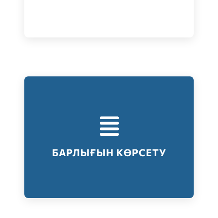
Тестілеудің барлық түрлері
Барлығын көрсету
БАРЛЫҒЫН КӨРСЕТУ