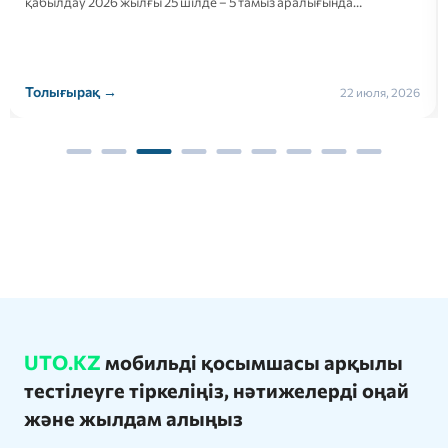
қабылдау 2026 жылғы 25 шілде – 5 тамыз аралығында…
Толығырақ →
22 июля, 2026
UTO.KZ
мобильді қосымшасы арқылы
тестілеуге тіркеліңіз, нәтижелерді оңай
және жылдам алыңыз