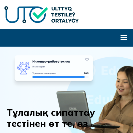
Т
ұ
л
а
л
ы
қ
с
и
п
а
т
т
а
у
т
е
с
т
і
н
е
н
ө
т
т
е
,
ө
з