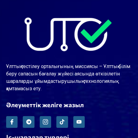
Ұлттық тестілеу орталығының миссиясы – Ұлттық білім
беру сапасын бағалау жүйесі аясында өткізілетін
шараларды ұйымдастырушылық-технологиялық
қамтамасыз ету.
Әлеуметтік желіге жазыл
Іс-шаралар түрлері