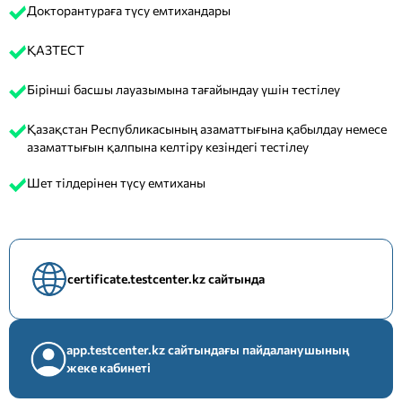
Докторантураға түсу емтихандары
ҚАЗТЕСТ
Бірінші басшы лауазымына тағайындау үшін тестілеу
Қазақстан Республикасының азаматтығына қабылдау немесе
азаматтығын қалпына келтіру кезіндегі тестілеу
Шет тілдерінен түсу емтиханы
certificate.testcenter.kz сайтында
app.testcenter.kz сайтындағы пайдаланушының
жеке кабинеті