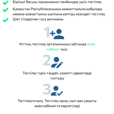
Бірінші басшы лауазымына тағайындау үшін тестілеу
Қазақстан Республикасының азаматтығына қабылдау
немесе азаматтығын қалпына келтіру кезіндегі тестілеу
Шет тілдерінен түсу емтиханы
1
Ұлттық тестілеу орталығының сайтында
жеке
кабинет
ашу
2
Тестілеу түрін таңдап, қажетті деректерді
толтыру
3
Тестілеуге келу. Тестілеу орны, күні мен уақыты
жеке кабинетте көрсетіледі