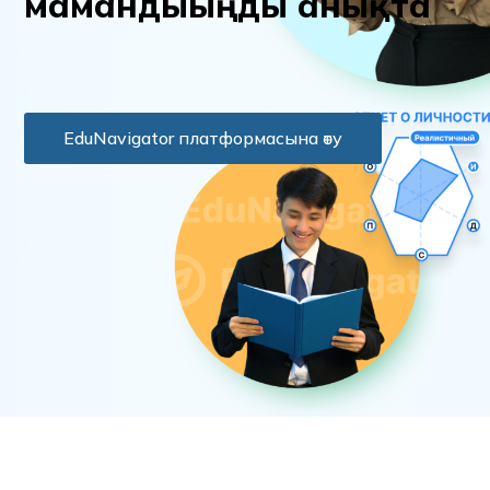
м
а
м
а
н
д
ы
ы
ң
д
ы
а
н
ы
қ
т
а
EduNavigator платформасына өту