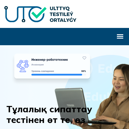
Т
ұ
л
а
л
ы
қ
с
и
п
а
т
т
а
у
т
е
с
т
і
н
е
н
ө
т
т
е
,
ө
з