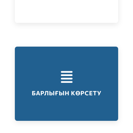
Тестілеудің барлық түрлері
Барлығын көрсету
БАРЛЫҒЫН КӨРСЕТУ