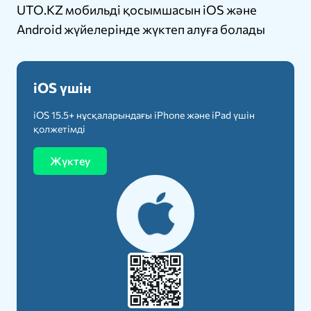
UTO.KZ мобильді қосымшасын iOS және
Android жүйелерінде жүктеп алуға болады
iOS үшін
iOS 15.5+ нұсқаларындағы iPhone және iPad үшін
қолжетімді
Жүктеу