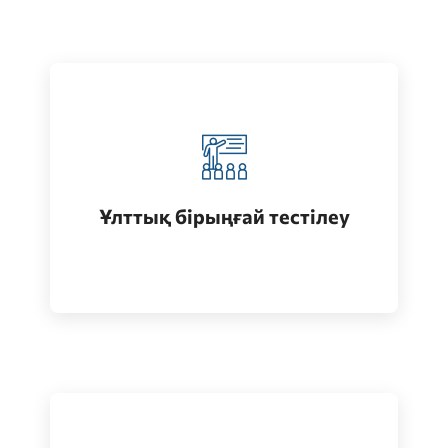
Қазақстанда жоғары білім алу
(бакалавриат)
Ұлттық бірыңғай тестілеу
Өту