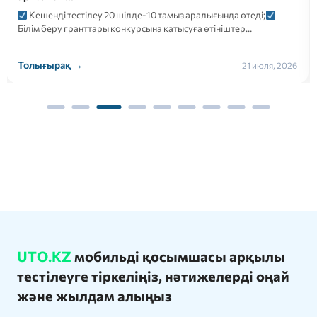
Кешенді тестілеу 20 шілде-10 тамыз аралығында өтеді;
Білім беру гранттары конкурсына қатысуға өтініштер…
Толығырақ →
21 июля, 2026
UTO.KZ
мобильді қосымшасы арқылы
тестілеуге тіркеліңіз, нәтижелерді оңай
және жылдам алыңыз