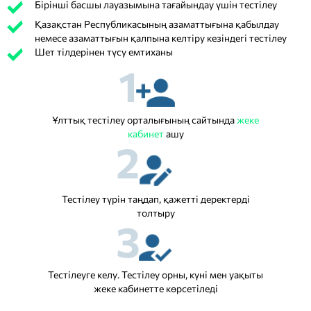
Бірінші басшы лауазымына тағайындау үшін тестілеу
Қазақстан Республикасының азаматтығына қабылдау
немесе азаматтығын қалпына келтіру кезіндегі тестілеу
Шет тілдерінен түсу емтиханы
1
Ұлттық тестілеу орталығының сайтында
жеке
кабинет
ашу
2
Тестілеу түрін таңдап, қажетті деректерді
толтыру
3
Тестілеуге келу. Тестілеу орны, күні мен уақыты
жеке кабинетте көрсетіледі