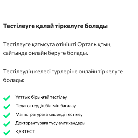
Тестілеуге қалай тіркелуге болады
Тестілеуге қатысуға өтінішті Орталықтың
сайтында онлайн беруге болады.
Тестілеудің келесі түрлеріне онлайн тіркелуге
болады:
Ұлттық бірыңғай тестілеу
Педагогтердің білімін бағалау
Магистратураға кешенді тестілеу
Докторантураға түсу емтихандары
ҚАЗТЕСТ