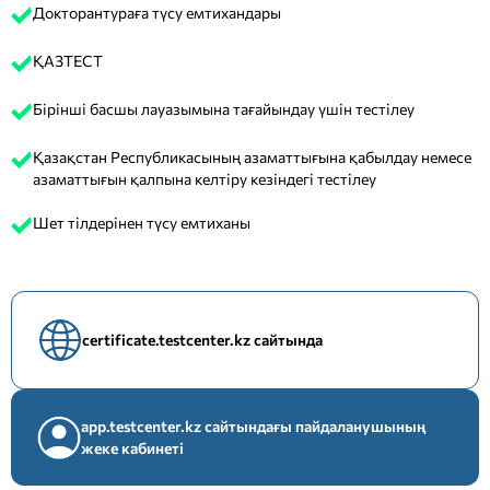
Докторантураға түсу емтихандары
ҚАЗТЕСТ
Бірінші басшы лауазымына тағайындау үшін тестілеу
Қазақстан Республикасының азаматтығына қабылдау немесе
азаматтығын қалпына келтіру кезіндегі тестілеу
Шет тілдерінен түсу емтиханы
certificate.testcenter.kz сайтында
app.testcenter.kz сайтындағы пайдаланушының
жеке кабинеті