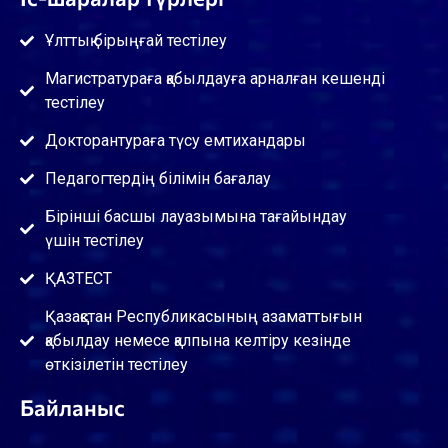
Ұлттық бірыңғай тестілеу
Магистратураға қабылдауға арналған кешенді
тестілеу
Докторантураға түсу емтихандары
Педагогтердің білімін бағалау
Бірінші басшы лауазымына тағайындау
үшін тестілеу
ҚАЗТЕСТ
Қазақстан Республикасының азаматтығын
қабылдау немесе қалпына келтіру кезінде
өткізілетін тестілеу
Байланыс