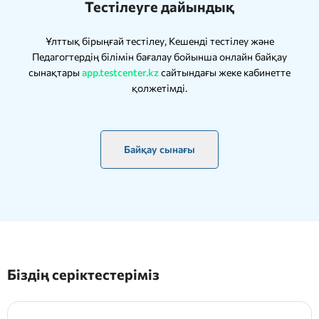
Тестілеуге дайындық
Ұлттық бірыңғай тестілеу, Кешенді тестілеу және
Педагогтердің білімін бағалау бойынша онлайн байқау
сынақтары
app.testcenter.kz
сайтындағы жеке кабинетте
қолжетімді.
Байқау сынағы
Біздің серіктестеріміз