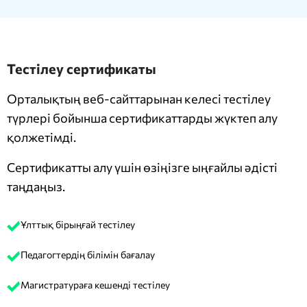
Тестілеу сертификаты
Орталықтың веб-сайттарынан келесі тестілеу
түрлері бойынша сертификаттарды жүктеп алу
қолжетімді.
Сертификатты алу үшін өзіңізге ыңғайлы әдісті
таңдаңыз.
Ұлттық бірыңғай тестілеу
Педагогтердің білімін бағалау
Магистратураға кешенді тестілеу