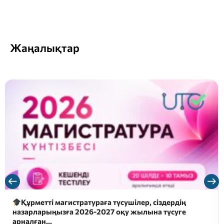
Жаңалықтар
Құрметті магистратураға түсушілер, сіздердің
назарларыңызға 2026-2027 оқу жылына түсуге
арналған…