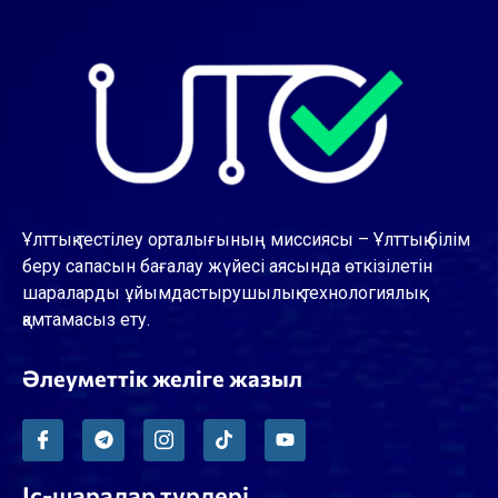
Ұлттық тестілеу орталығының миссиясы – Ұлттық білім
беру сапасын бағалау жүйесі аясында өткізілетін
шараларды ұйымдастырушылық-технологиялық
қамтамасыз ету.
Әлеуметтік желіге жазыл
Іс-шаралар түрлері