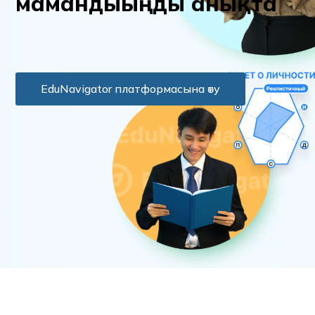
м
а
м
а
н
д
ы
ы
ң
д
ы
а
н
ы
қ
т
а
EduNavigator платформасына өту