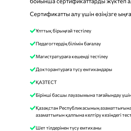
бойынша сертификаттарды жүктеп ал
Сертификатты алу үшін өзіңізге ыңға
Ұлттық бірыңғай тестілеу
Педагогтердің білімін бағалау
Магистратураға кешенді тестілеу
Докторантураға түсу емтихандары
ҚАЗТЕСТ
Бірінші басшы лауазымына тағайындау үшін
Қазақстан Республикасының азаматтығына
азаматтығын қалпына келтіру кезіндегі тест
Шет тілдерінен түсу емтиханы