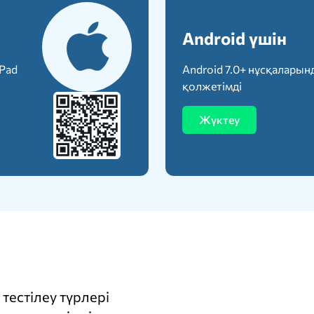
Android үшін
iPad
Android 7.0+ нұсқаларын
қолжетімді
Жүктеу
тестілеу түрлері