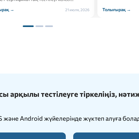
ырақ →
Толығырақ →
21 июля, 2026
 арқылы тестілеуге тіркеліңіз, нәт
 және Android жүйелерінде жүктеп алуға бола