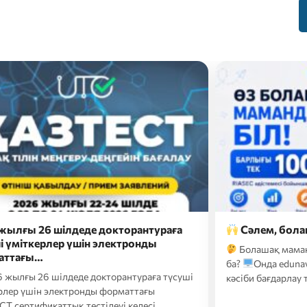
жылғы 26 шілдеде докторантураға
Сәлем, бола
і үміткерлер үшін электронды
Болашақ мама
аттағы…
ба?
Онда eduna
 жылғы 26 шілдеде докторантураға түсуші
кәсіби бағдарлау т
рлер үшін электронды форматтағы
Т сертификаттық тестілеуі келесі…