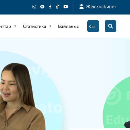
Жеке кабинет
нттар
Статистика
Байланыс