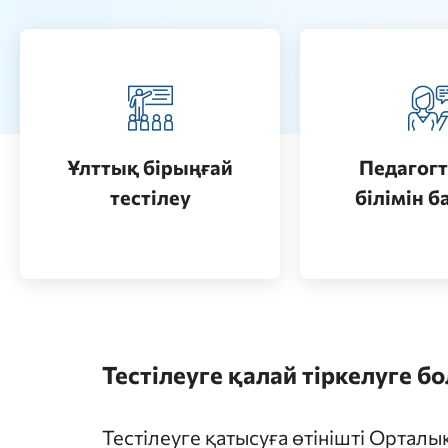
Педагогт
Қазақстанда жоғары білім
аттестац
алу (бакалавриат)
кезеңдерін
Ұлттық бірыңғай
Педагогт
Өту
тестілеу
білімін б
Өту
Тестілеуге қалай тіркелуге б
Тестілеуге қатысуға өтінішті Ортал