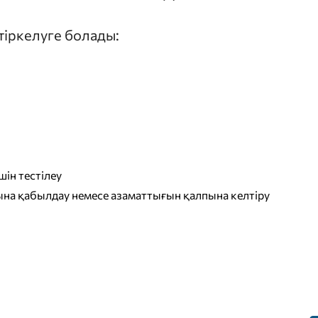
 тіркелуге болады:
ін тестілеу
на қабылдау немесе азаматтығын қалпына келтіру