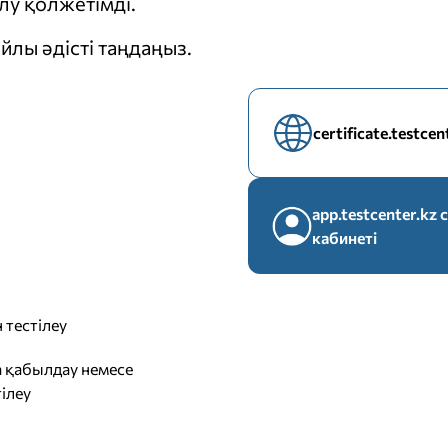
у қолжетімді.
йлы әдісті таңдаңыз.
certificate.testce
app.testcenter.k
кабинеті
 тестілеу
 қабылдау немесе
ілеу