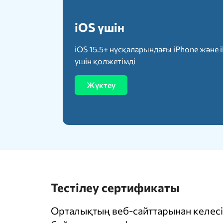
iOS үшін
iOS 15.5+ нұсқаларындағы iPhone және 
үшін қолжетімді
Жүктеу
Тестілеу сертификаты
Орталықтың веб-сайттарынан келесі 