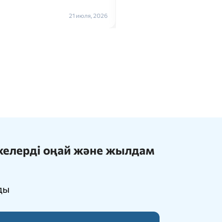
Толығырақ →
21 июля, 2026
ижелерді оңай және жылдам
ды