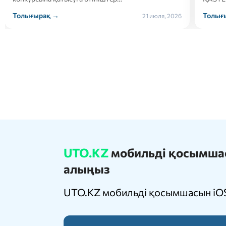
Толығырақ →
Толығ
21 июля, 2026
UTO.KZ
мобильді қосымшасы
алыңыз
UTO.KZ мобильді қосымшасын iOS