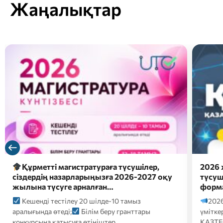
Жаңалықтар
Құрметті магистратураға түсушілер,
2026 
сіздердің назарларыңызға 2026-2027 оқу
түсуш
жылына түсуге арналған…
форм
Кешенді тестілеу 20 шілде-10 тамыз
2026
аралығында өтеді;
Білім беру гранттары
үмітке
конкурсына қатысуға өтініштер…
ҚАЗТЕС