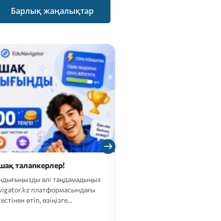
Барлық жаңалықтар
шақ талапкерлер!
Сәлем, грант конкур
Сіздердің назарларыңыз
ндығыңызды әлі таңдамадыңыз
конкурсына құжаттард
vigator.kz платформасындағы
Еліміз бойынша 103 мыңна
естінен өтіп, өзіңізге…
құжаттарын тапсырды (толы
арнамызда).
Естеріңізге с