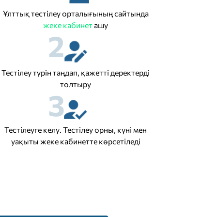
Ұлттық тестілеу орталығының сайтында
жеке кабинет
ашу
2
Тестілеу түрін таңдап, қажетті деректерді
толтыру
3
Тестілеуге келу. Тестілеу орны, күні мен
уақыты жеке кабинетте көрсетіледі