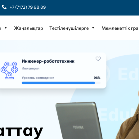
+7 (7172) 79 98 89
ы
Жаңалықтар
Тестіленушілерге
Мемлекеттік гра
а
т
т
а
у