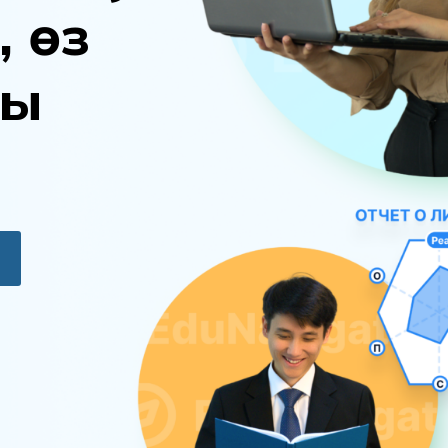
,
ө
з
ы