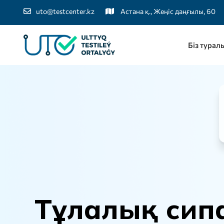
uto@testcenter.kz
Астана қ., Жеңіс даңғылы, 60
Біз турал
Т
ұ
л
а
л
ы
қ
с
и
п