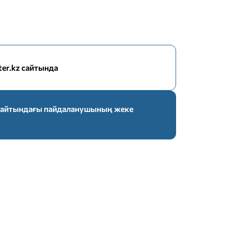
nter.kz сайтында
z сайтындағы пайдаланушының жеке