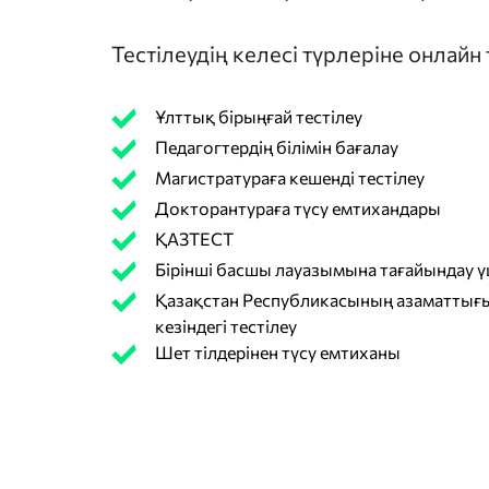
Тестілеудің келесі түрлеріне онлайн
Ұлттық бірыңғай тестілеу
Педагогтердің білімін бағалау
Магистратураға кешенді тестілеу
Докторантураға түсу емтихандары
ҚАЗТЕСТ
Бірінші басшы лауазымына тағайындау үш
Қазақстан Республикасының азаматтығы
кезіндегі тестілеу
Шет тілдерінен түсу емтиханы