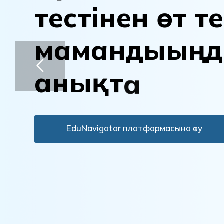
т
е
с
т
і
н
е
н
ө
т
т
е
м
а
м
а
н
д
ы
ы
ң
д
а
н
ы
қ
т
а
EduNavigator платформасына өту