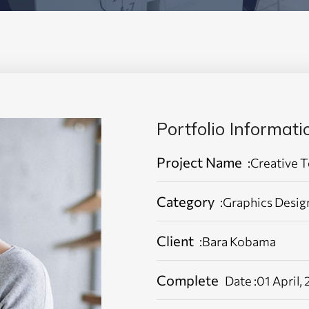
Portfolio Informati
Project Name
:Creative 
Category
:Graphics Desig
Client
:Bara Kobama
Complete
Date :01 April,