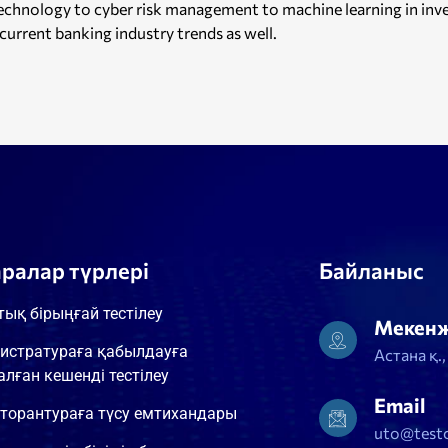
technology to cyber risk management to machine learning in inv
current banking industry trends as well.
аралар түрлері
Байланыс
тық бірыңғай тестілеу
Мекен
истратураға қабылдауға
Астана қ.
алған кешенді тестілеу
Email
торантураға түсу емтихандары
uto@testc