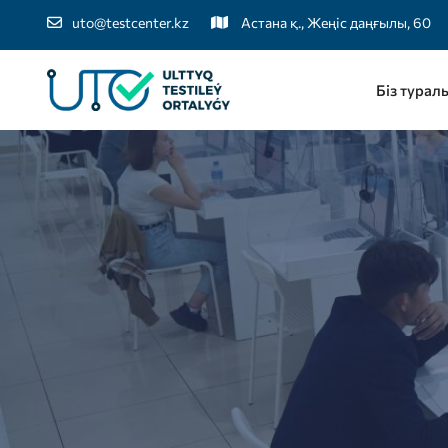
uto@testcenter.kz
Астана қ., Жеңіс даңғылы, 60
Біз турал