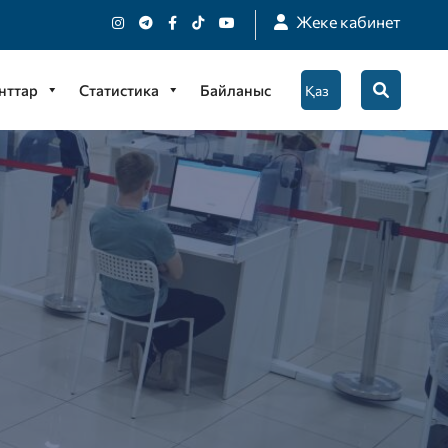
Жеке кабинет
нттар
Статистика
Байланыс