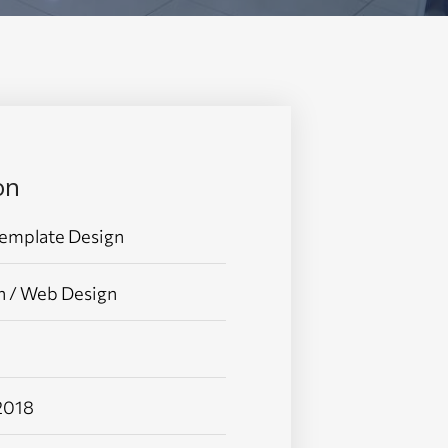
on
Template Design
n / Web Design
 2018