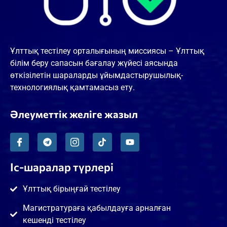
Ұлттық тестілеу орталығының миссиясы – Ұлттық
білім беру сапасын бағалау жүйесі аясында
өткізілетін шараларды ұйымдастырушылық-
технологиялық қамтамасыз ету.
Әлеуметтік желіге жазыл
Іс-шаралар түрлері
Ұлттық бірыңғай тестілеу
Магистратураға қабылдауға арналған
кешенді тестілеу