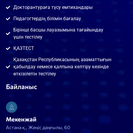
Докторантураға түсу емтихандары
Педагогтердің білімін бағалау
Бірінші басшы лауазымына тағайындау
үшін тестілеу
ҚАЗТЕСТ
Қазақстан Республикасының азаматтығын
қабылдау немесе қалпына келтіру кезінде
өткізілетін тестілеу
Байланыс
Мекенжай
Астана қ., Жеңіс даңғылы, 60